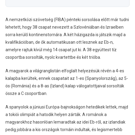
A nemzetközi szövetség (FIBA) pénteki sorsolása előtt már tudni
lehetett, hogy 38 csapat nevezett a Szlovéniában és Izraelben
sorra kerülő kontinenstornára. A két házigazda is játszik majd a
kvalifikációban, de ők automatikusan ott lesznek az Eb-n,
amelyre rajtuk kívül még 14 csapat jut ki. A 38 együttest tíz
csoportba sorsolták, nyolc kvartettbe és két trióba.
A magyarok a világranglistán elfoglalt helyezésük révén a 4-es
kalapba kerültek, ennek csapatait az 1-es (Spanyolország), az 5-
ös (Románia) és a 8-as (Izland) kalap válogatottjaival sorsolták
össze a C csoportban.
A spanyolok a júniusi Európa-bajnokságon hetedikek lettek, majd
a tokiói olimpiát a hatodik helyen zárták. A románok a
magyarokhoz hasonlóan lemaradtak az idei Eb-ről, az izlandiak
pedig jobbára a kis országok tornáin indultak, és legismertebb