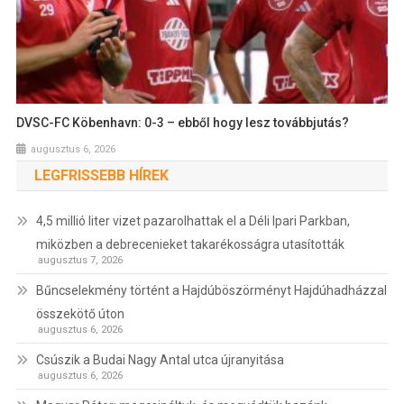
DVSC-FC Köbenhavn: 0-3 – ebből hogy lesz továbbjutás?
augusztus 6, 2026
LEGFRISSEBB HÍREK
4,5 millió liter vizet pazarolhattak el a Déli Ipari Parkban,
miközben a debrecenieket takarékosságra utasították
augusztus 7, 2026
Bűncselekmény történt a Hajdúböszörményt Hajdúhadházzal
összekötő úton
augusztus 6, 2026
Csúszik a Budai Nagy Antal utca újranyitása
augusztus 6, 2026