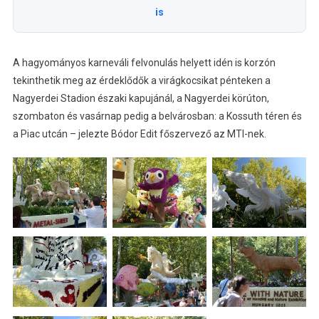
is
A hagyományos karneváli felvonulás helyett idén is korzón
tekinthetik meg az érdeklődők a virágkocsikat pénteken a
Nagyerdei Stadion északi kapujánál, a Nagyerdei körúton,
szombaton és vasárnap pedig a belvárosban: a Kossuth téren és
a Piac utcán – jelezte Bódor Edit főszervező az MTI-nek.