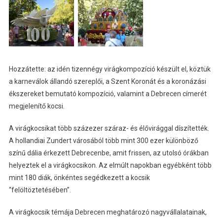
Hozzátette: az idén tizennégy virágkompozíció készült el, köztük
a karneválok állandó szereplői, a Szent Koronát és a koronázási
ékszereket bemutató kompozíció, valamint a Debrecen címerét
megjelenítő kocsi.
A virágkocsikat több százezer száraz- és élővirággal díszítették.
A hollandiai Zundert városából több mint 300 ezer különböző
színű dália érkezett Debrecenbe, amit frissen, az utolsó órákban
helyeztek el a virágkocsikon. Az elmúlt napokban egyébként több
mint 180 diák, önkéntes segédkezett a kocsik
“felöltöztetésében”.
A virágkocsik témája Debrecen meghatározó nagyvállalatainak,