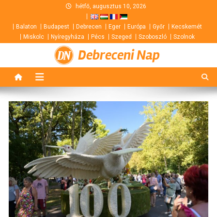
Skip
hétfő, augusztus 10, 2026
to
Balaton
Budapest
Debrecen
Eger
Európa
Győr
Kecskemét
content
Miskolc
Nyíregyháza
Pécs
Szeged
Szoboszló
Szolnok
Debreceni Nap