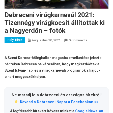
Debreceni virágkarnevál 2021:
Tizennégy virágkocsit állítottak ki
a Nagyerdőn – fotók
Helyi Hírek
Augusztus 20, 2021
0 Comments
A Szent Korona-hőlégballon magasba emelkedése jelezte
pénteken Debrecen belvárosában, hogy megkezdődtek a
Szent István-napi és a virágkarneváli programok a hajdú-
bihari megyeszékhelyen.
Ne maradj le a debreceni és országos hírekről!
Kövesd a Debreceni Napot a Facebookon >>
A legfrissebb hírekért kövess minket a
Google News-on