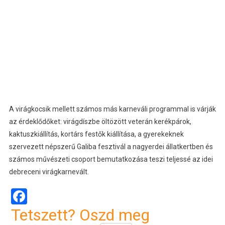
A virágkocsik mellett számos más karneváli programmal is várják
az érdeklődőket: virágdíszbe öltözött veterán kerékpárok,
kaktuszkiállítás, kortárs festők kiállítása, a gyerekeknek
szervezett népszerű Galiba fesztivál a nagyerdei állatkertben és
számos művészeti csoport bemutatkozása teszi teljessé az idei
debreceni virágkarnevált.
Facebook
Tetszett? Oszd meg