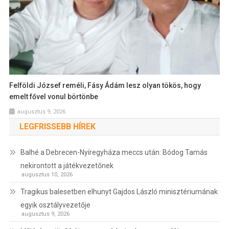
Felföldi József reméli, Fásy Ádám lesz olyan tökös, hogy
emelt fővel vonul börtönbe
augusztus 9, 2026
LEGFRISSEBB HÍREK
Balhé a Debrecen-Nyíregyháza meccs után: Bódog Tamás
nekirontott a játékvezetőnek
augusztus 10, 2026
Tragikus balesetben elhunyt Gajdos László minisztériumának
egyik osztályvezetője
augusztus 9, 2026