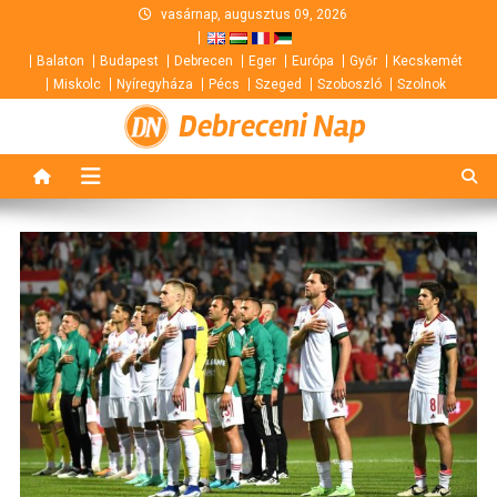
Skip
vasárnap, augusztus 09, 2026
to
Balaton
Budapest
Debrecen
Eger
Európa
Győr
Kecskemét
content
Miskolc
Nyíregyháza
Pécs
Szeged
Szoboszló
Szolnok
Debreceni Nap