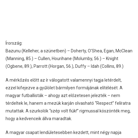
Írország:
Bazunu (Kelleher, a szünetben) – Doherty, O’Shea, Egan, McClean
(Manning, 85.) – Cullen, Hourihane (Molumby, 56.) – Knight
(Ogbene, 89.), Parrott (Horgan, 56.), Duffy – Idah (Collins, 89.)
A mérkőzés előtt az ír válogatott valamennyi tagja letérdelt,
ezzel kifejezve a gyűlölet bármilyen formájának elítélését. A
magyar futballisták – ahogy azt előzetesen jelezték – nem
térdeltek le, hanem a mezük karján olvasható “Respect” felíratra
mutattak. A szurkolók “szép volt fiúk!” rigmussal köszönték meg,
hogy a kedvenceik állva maradtak.
A magyar csapat lendületesebben kezdett, mint négy napja