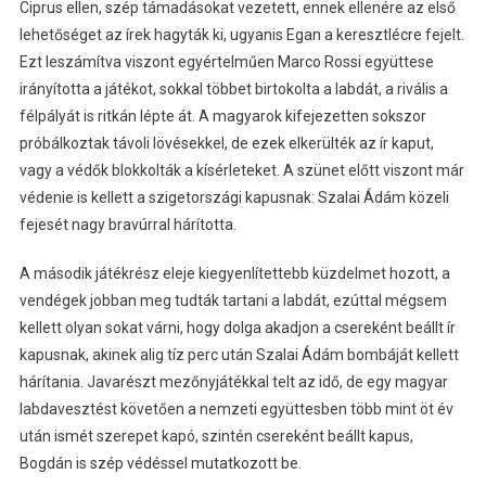
Ciprus ellen, szép támadásokat vezetett, ennek ellenére az első
lehetőséget az írek hagyták ki, ugyanis Egan a keresztlécre fejelt.
Ezt leszámítva viszont egyértelműen Marco Rossi együttese
irányította a játékot, sokkal többet birtokolta a labdát, a rivális a
félpályát is ritkán lépte át. A magyarok kifejezetten sokszor
próbálkoztak távoli lövésekkel, de ezek elkerülték az ír kaput,
vagy a védők blokkolták a kísérleteket. A szünet előtt viszont már
védenie is kellett a szigetországi kapusnak: Szalai Ádám közeli
fejesét nagy bravúrral hárította.
A második játékrész eleje kiegyenlítettebb küzdelmet hozott, a
vendégek jobban meg tudták tartani a labdát, ezúttal mégsem
kellett olyan sokat várni, hogy dolga akadjon a csereként beállt ír
kapusnak, akinek alig tíz perc után Szalai Ádám bombáját kellett
hárítania. Javarészt mezőnyjátékkal telt az idő, de egy magyar
labdavesztést követően a nemzeti együttesben több mint öt év
után ismét szerepet kapó, szintén csereként beállt kapus,
Bogdán is szép védéssel mutatkozott be.