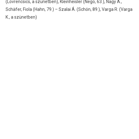
(Lovrencsics, a szünetben), Kleinheisler (Nego, 63.), Nagy Á.,
Schäfer, Fiola (Hahn, 79.) – Szalai Á. (Schön, 89.), Varga R. (Varga
K., a szünetben)