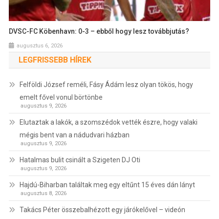
DVSC-FC Köbenhavn: 0-3 – ebből hogy lesz továbbjutás?
augusztus 6, 2026
LEGFRISSEBB HÍREK
Felföldi József reméli, Fásy Ádám lesz olyan tökös, hogy
emelt fővel vonul börtönbe
augusztus 9, 2026
Elutaztak a lakók, a szomszédok vették észre, hogy valaki
mégis bent van a nádudvari házban
augusztus 9, 2026
Hatalmas bulit csinált a Szigeten DJ Oti
augusztus 9, 2026
Hajdú-Biharban találtak meg egy eltűnt 15 éves dán lányt
augusztus 8, 2026
Takács Péter összebalhézott egy járókelővel – videón