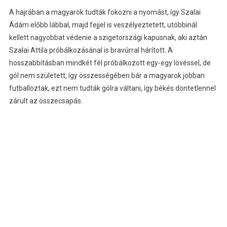
A hajrában a magyarok tudták fokozni a nyomást, így Szalai
Ádám előbb lábbal, majd fejjel is veszélyeztetett, utóbbinál
kellett nagyobbat védenie a szigetországi kapusnak, aki aztán
Szalai Attila próbálkozásánal is bravúrral hárított. A
hosszabbításban mindkét fél próbálkozott egy-egy lövéssel, de
gól nem született, így összességében bár a magyarok jobban
futballoztak, ezt nem tudták gólra váltani, így békés döntetlennel
zárult az összecsapás.