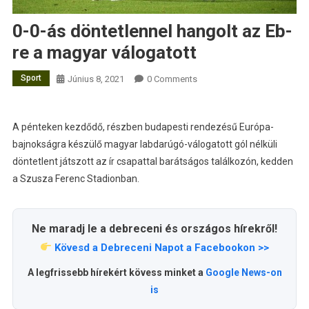
0-0-ás döntetlennel hangolt az Eb-
re a magyar válogatott
Sport
Június 8, 2021
0 Comments
A pénteken kezdődő, részben budapesti rendezésű Európa-
bajnokságra készülő magyar labdarúgó-válogatott gól nélküli
döntetlent játszott az ír csapattal barátságos találkozón, kedden
a Szusza Ferenc Stadionban.
Ne maradj le a debreceni és országos hírekről!
Kövesd a Debreceni Napot a Facebookon >>
A legfrissebb hírekért kövess minket a
Google News-on
is