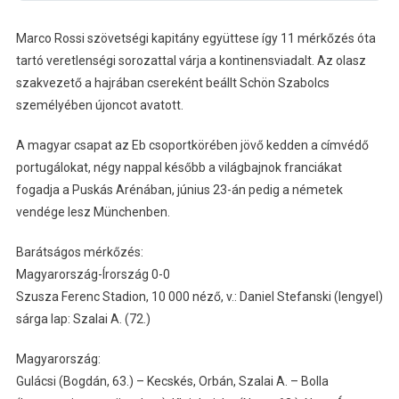
Marco Rossi szövetségi kapitány együttese így 11 mérkőzés óta
tartó veretlenségi sorozattal várja a kontinensviadalt. Az olasz
szakvezető a hajrában csereként beállt Schön Szabolcs
személyében újoncot avatott.
A magyar csapat az Eb csoportkörében jövő kedden a címvédő
portugálokat, négy nappal később a világbajnok franciákat
fogadja a Puskás Arénában, június 23-án pedig a németek
vendége lesz Münchenben.
Barátságos mérkőzés:
Magyarország-Írország 0-0
Szusza Ferenc Stadion, 10 000 néző, v.: Daniel Stefanski (lengyel)
sárga lap: Szalai A. (72.)
Magyarország:
Gulácsi (Bogdán, 63.) – Kecskés, Orbán, Szalai A. – Bolla