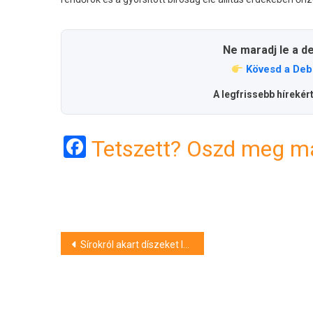
Ne maradj le a d
Kövesd a Deb
A legfrissebb hírekér
Facebook
Tetszett? Oszd meg má
Bejegyzés
Sírokról akart díszeket lopni a debreceni temetőben
navigáció