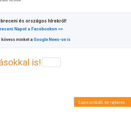
ebreceni és országos hírekről!
receni Napot a Facebookon >>
t kövess minket a
Google News-on is
sokkal is!
Lopni próbált, de rajtavesztett