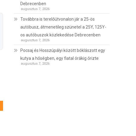
Debrecenben
augusztus 7, 2026
Továbbra is terelőútvonalon jár a 25-ös
autóbusz, átmenetileg szünetel a 25Y, 125Y-
os autóbuszok közlekedése Debrecenben
augusztus 7, 2026
Pocsaj és Hosszúpályi között bóklászott egy
kutya a hőségben, egy fiatal órákig őrizte
augusztus 7, 2026