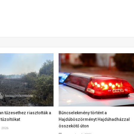
 tűzesethez riasztották a
Bűncselekmény történt a
 tűzoltókat
Hajdúböszörményt Hajdúhadházzal
összekötő úton
, 2026