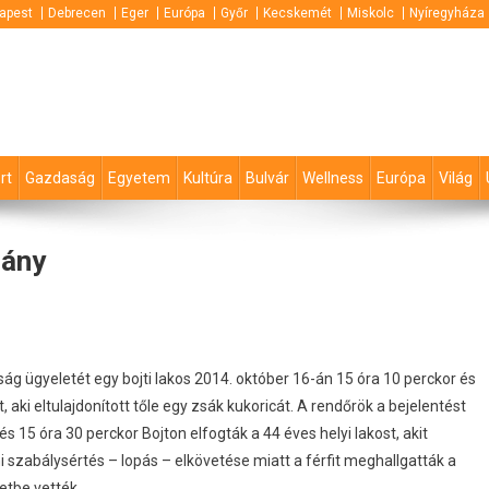
apest
Debrecen
Eger
Európa
Győr
Kecskemét
Miskolc
Nyíregyháza
rt
Gazdaság
Egyetem
Kultúra
Bulvár
Wellness
Európa
Világ
mány
g ügyeletét egy bojti lakos 2014. október 16-án 15 óra 10 perckor és
, aki eltulajdonított tőle egy zsák kukoricát.
A rendőrök a bejelentést
 15 óra 30 perckor Bojton elfogták a 44 éves helyi lakost, akit
ni szabálysértés – lopás – elkövetése miatt a férfit meghallgatták a
zetbe vették.