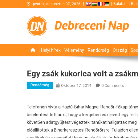
Skip
Balaton
Bud
péntek, augusztus 07, 2026
to
content
Debreceni Nap
Helyi hírek
Vélemény
Rendőrség
Ország
Spo
Egy zsák kukorica volt a zsák
Rendőrség
Október 17, 2014
0 Comments
Telefonon hívta a Hajdú-Bihar Megyei Rendőr-főkapitánysá
bejelentést tett arról, hogy a kertjében észrevett egy férfit
követően adatgyűjtést végeztek, tanúkat hallgattak meg és
előállítottak a Biharkeresztesi Rendőrőrsre. Tulajdon elle
rendőrök és a gyorsított bíróság elé állítás érdekében őri