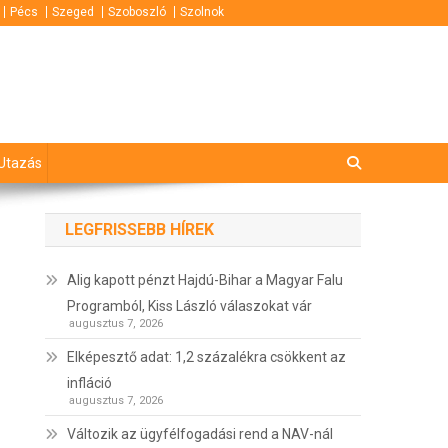
Pécs
Szeged
Szoboszló
Szolnok
Utazás
LEGFRISSEBB HÍREK
Alig kapott pénzt Hajdú-Bihar a Magyar Falu
Programból, Kiss László válaszokat vár
augusztus 7, 2026
Elképesztő adat: 1,2 százalékra csökkent az
infláció
augusztus 7, 2026
Változik az ügyfélfogadási rend a NAV-nál