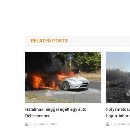
RELATED POSTS
Hatalmas lánggal égett egy autó
Folyamatosan
Debrecenben
hajdú-bihari
augusztus 6, 2026
augusztus 6