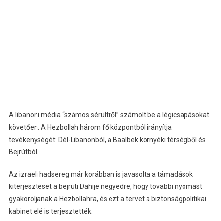
A libanoni média “számos sérültről” számolt be a légicsapásokat
követően. A Hezbollah három fő központból irányítja
tevékenységét: Dél-Libanonból, a Baalbek környéki térségből és
Bejrútból.
Az izraeli hadsereg már korábban is javasolta a támadások
kiterjesztését a bejrúti Dahíje negyedre, hogy további nyomást
gyakoroljanak a Hezbollahra, és ezt a tervet a biztonságpolitikai
kabinet elé is terjesztették.