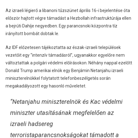
Az izraeli légierő a libanoni tűzszünet április 16-i bejelentése óta
először hajtott végre támadást a Hezbollah infrastruktúrája ellen
a bejrúti Dahíje negyedben. Egy parancsnoki központra tíz
irányított bombát dobtak le.
Az IDF előzetesen tájékoztatta az észak-izraeli települések
vezetőit egy “intenzív támadásról”, ugyanakkor egyelőre nem
változtattak a polgári védelmi előírásokon. Néhány nappal ezelőtt
Donald Trump amerikai elnök egy Benjámin Netanjahu izraeli
miniszterelnökkel folytatott telefonbeszélgetés során
megakadályozott egy hasonló műveletet.
“Netanjahu miniszterelnök és Kac védelmi
miniszter utasításának megfelelően az
izraeli hadsereg
terroristaparancsnokságokat támadott a