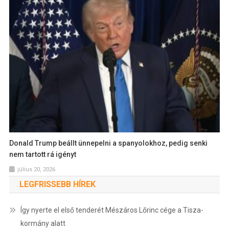
Donald Trump beállt ünnepelni a spanyolokhoz, pedig senki
nem tartott rá igényt
július 20, 2026
LEGFRISSEBB HÍREK
Így nyerte el első tenderét Mészáros Lőrinc cége a Tisza-
kormány alatt