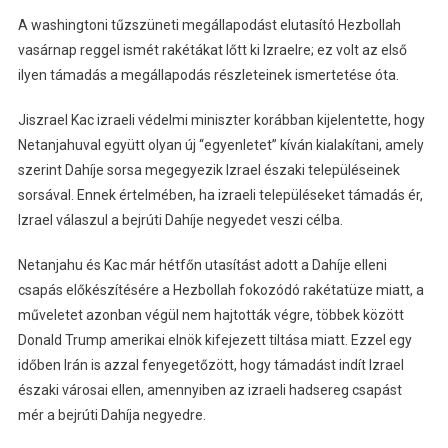
A washingtoni tűzszüneti megállapodást elutasító Hezbollah
vasárnap reggel ismét rakétákat lőtt ki Izraelre; ez volt az első
ilyen támadás a megállapodás részleteinek ismertetése óta.
Jiszrael Kac izraeli védelmi miniszter korábban kijelentette, hogy
Netanjahuval együtt olyan új “egyenletet” kíván kialakítani, amely
szerint Dahíje sorsa megegyezik Izrael északi településeinek
sorsával. Ennek értelmében, ha izraeli településeket támadás ér,
Izrael válaszul a bejrúti Dahíje negyedet veszi célba.
Netanjahu és Kac már hétfőn utasítást adott a Dahíje elleni
csapás előkészítésére a Hezbollah fokozódó rakétatüze miatt, a
műveletet azonban végül nem hajtották végre, többek között
Donald Trump amerikai elnök kifejezett tiltása miatt. Ezzel egy
időben Irán is azzal fenyegetőzött, hogy támadást indít Izrael
északi városai ellen, amennyiben az izraeli hadsereg csapást
mér a bejrúti Dahíja negyedre.