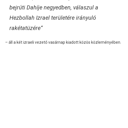
bejrúti Dahíje negyedben, válaszul a
Hezbollah Izrael területére irányuló
rakétatüzére”
– áll a két izraeli vezető vasárnap kiadott közös közleményében.