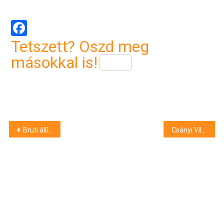
Facebook
Tetszett? Oszd meg
másokkal is!
Bejegyzés
Bruti állítja, nem a külsejét kritizálta a KDNP-s Juhász Hajnalkának
Csányi Vilmos Orbánék bukásáról: “Épp ideje volt”
navigáció