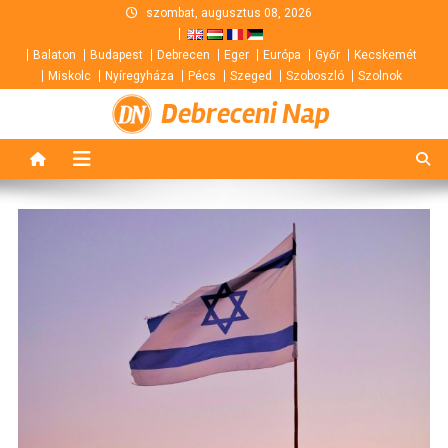
Skip
szombat, augusztus 08, 2026
to
Balaton
Budapest
Debrecen
Eger
Európa
Győr
Kecskemét
content
Miskolc
Nyíregyháza
Pécs
Szeged
Szoboszló
Szolnok
Debreceni Nap