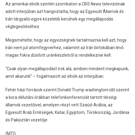
Az amerikai elnök szintén szombaton a CBS News televíziónak
adott interjúban azt hangoztatta, hogy az Egyesült Államok és
Irán tárgyalói egyre közelebb kerülnek egy megállapodás
véglegesítéséhez.
Megismételte, hogy az egyezségnek tartalmaznia kell azt, hogy
Irán nem jut atomfegyverhez, valamint az Irán birtokában lévő
magas fokra dúsított uránkészletről is rendelkeznie kell.
“Csak olyan megállapodást írok alá, amiben mindent megkapunk,
amit akarunk” – fogalmazott az elnök az interjúban.
Fehér házi források szerint Donald Trump washingtoni idő szerint
a kora délutáni órákban telefonkonferenciát tartott térségi
államok vezetőivel, amelyen részt vett Szaúd-Arábia, az
Egyesült Arab Emírségek, Katar, Egyiptom, Törökország, Jordánia
és Pakisztán vezetője.
(MTI)