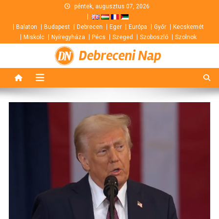
Skip
péntek, augusztus 07, 2026
to
Balaton
Budapest
Debrecen
Eger
Európa
Győr
Kecskemét
content
Miskolc
Nyíregyháza
Pécs
Szeged
Szoboszló
Szolnok
Debreceni Nap