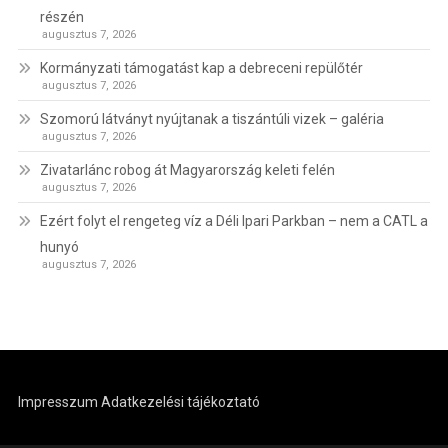
részén
augusztus 7, 2026
Kormányzati támogatást kap a debreceni repülőtér
augusztus 7, 2026
Szomorú látványt nyújtanak a tiszántúli vizek – galéria
augusztus 7, 2026
Zivatarlánc robog át Magyarország keleti felén
augusztus 7, 2026
Ezért folyt el rengeteg víz a Déli Ipari Parkban – nem a CATL a
hunyó
augusztus 7, 2026
Impresszum
Adatkezelési tájékoztató