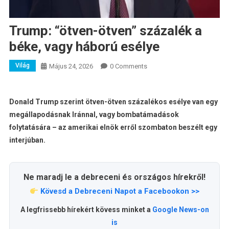
Trump: “ötven-ötven” százalék a
béke, vagy háború esélye
Világ
Május 24, 2026
0 Comments
Donald Trump szerint ötven-ötven százalékos esélye van egy
megállapodásnak Iránnal, vagy bombatámadások
folytatására – az amerikai elnök erről szombaton beszélt egy
interjúban.
Ne maradj le a debreceni és országos hírekről!
Kövesd a Debreceni Napot a Facebookon >>
A legfrissebb hírekért kövess minket a
Google News-on
is