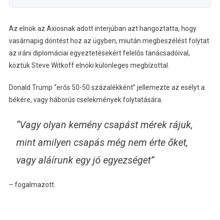
Az elnök az Axiosnak adott interjúban azt hangoztatta, hogy
vasárnapig döntést hoz az ügyben, miután megbeszélést folytat
az iráni diplomáciai egyeztetésekért felelős tanácsadóival,
köztük Steve Witkoff elnöki különleges megbízottal.
Donald Trump “erős 50-50 százalékként” jellemezte az esélyt a
békére, vagy háborús cselekmények folytatására.
“Vagy olyan kemény csapást mérek rájuk,
mint amilyen csapás még nem érte őket,
vagy aláírunk egy jó egyezséget”
– fogalmazott.