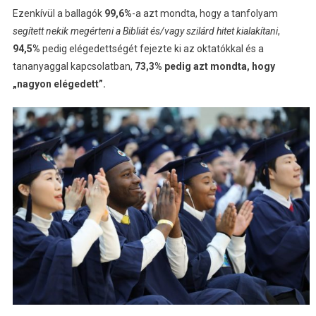
Ezenkívül a ballagók
99,6%
-a azt mondta, hogy a tanfolyam
segített nekik megérteni a Bibliát és/vagy szilárd hitet kialakítani
,
94,5%
pedig elégedettségét fejezte ki az oktatókkal és a
tananyaggal kapcsolatban,
73,3% pedig azt mondta, hogy
„nagyon elégedett”.