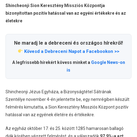
Shincheonji Sion Keresztény Missziós Központja
bizonyítottan pozitív hatással van az egyéni értékekre és az
életekre
Ne maradj le a debreceni és országos hírekről!
Kövesd a Debreceni Napot a Facebookon >>
A legfrissebb hírekért kövess minket a
Google News-on
is
Shincheonji Jézus Egyháza, a Bizonyságtétel Sátrának
Szentélye november 4-én jelentette be, egy nemrégiben készült
felmérés kimutatta, a Sion Keresztény Missziós Központ pozitív
hatással van az egyének életére és értékeikre.
Az egyház október 17. és 25. között 1285 hamarosan ballagó
diák körében végzett felmérést, és a válaszadók
97,9%-a azt