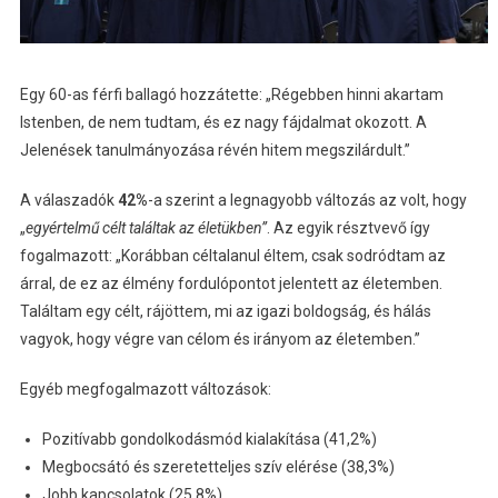
Egy 60-as férfi ballagó hozzátette: „Régebben hinni akartam
Istenben, de nem tudtam, és ez nagy fájdalmat okozott. A
Jelenések tanulmányozása révén hitem megszilárdult.”
A válaszadók
42%
-a szerint a legnagyobb változás az volt, hogy
„
egyértelm
ű
célt találtak az életükben”
. Az egyik résztvevő így
fogalmazott: „Korábban céltalanul éltem, csak sodródtam az
árral, de ez az élmény fordulópontot jelentett az életemben.
Találtam egy célt, rájöttem, mi az igazi boldogság, és hálás
vagyok, hogy végre van célom és irányom az életemben.”
Egyéb megfogalmazott változások:
Pozitívabb gondolkodásmód kialakítása (41,2%)
Megbocsátó és szeretetteljes szív elérése (38,3%)
Jobb kapcsolatok (25,8%)