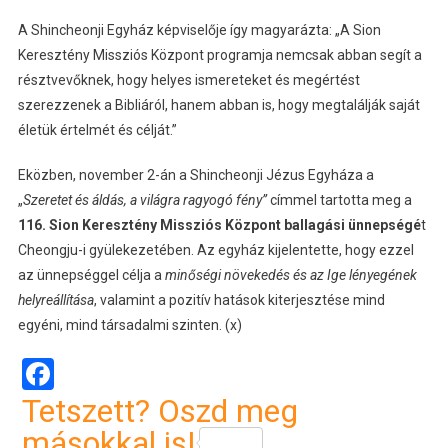
A Shincheonji Egyház képviselője így magyarázta: „A Sion
Keresztény Missziós Központ programja nemcsak abban segít a
résztvevőknek, hogy helyes ismereteket és megértést
szerezzenek a Bibliáról, hanem abban is, hogy megtalálják saját
életük értelmét és célját.”
Eközben, november 2-án a Shincheonji Jézus Egyháza a
„
Szeretet és áldás, a világra ragyogó fény”
címmel tartotta meg a
116. Sion Keresztény Missziós Központ ballagási ünnepségé
t
Cheongju-i gyülekezetében. Az egyház kijelentette, hogy ezzel
az ünnepséggel célja a
min
ő
ségi növekedés és az Ige lényegének
helyreállítása
, valamint a pozitív hatások kiterjesztése mind
egyéni, mind társadalmi szinten. (x)
Facebook
Tetszett? Oszd meg
másokkal is!