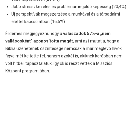
Jobb stresszkezelés és problémamegoldó képesség (20,4%)
Új perspektívák megszerzése a munkával és a társadalmi
élettel kapcsolatban (16,5%)
Érdemes megjegyezni, hogy a
válaszadók 57%-a „nem
vallásosként” azonosította magát
, ami azt mutatja, hogy a
Biblia üzenetének őszintesége nemcsak a már meglévő hívők
figyelmét keltette fel, hanem azokét is, akiknek korábban nem
volt hitbeli tapasztalatuk, így ők is részt vettek a Missziós
Központ programjában.