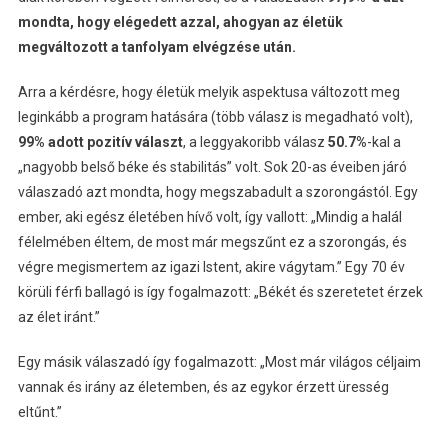
mondta, hogy elégedett azzal, ahogyan az életük
megváltozott a tanfolyam elvégzése után.
Arra a kérdésre, hogy életük melyik aspektusa változott meg
leginkább a program hatására (több válasz is megadható volt),
99% adott pozitív választ
, a leggyakoribb válasz
50.7%
-kal a
„nagyobb belső béke és stabilitás” volt. Sok 20-as éveiben járó
válaszadó azt mondta, hogy megszabadult a szorongástól. Egy
ember, aki egész életében hívő volt, így vallott: „Mindig a halál
félelmében éltem, de most már megszűnt ez a szorongás, és
végre megismertem az igazi Istent, akire vágytam.” Egy 70 év
körüli férfi ballagó is így fogalmazott: „Békét és szeretetet érzek
az élet iránt.”
Egy másik válaszadó így fogalmazott: „Most már világos céljaim
vannak és irány az életemben, és az egykor érzett üresség
eltűnt.”