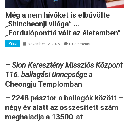
Még a nem hívőket is elbűvölte
„Shincheonji világa” …
„Fordulóponttá vált az életemben”
Világ
November 12, 2025
0 Comments
– Sion Keresztény Missziós Központ
116. ballagási ünnepsége
a
Cheongju Templomban
– 2248 pásztor a ballagók között –
négy év alatt az összesített szám
meghaladja a 13500-at