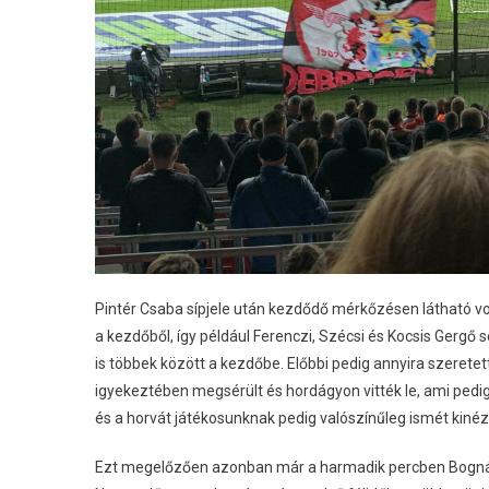
Pintér Csaba sípjele után kezdődő mérkőzésen látható v
a kezdőből, így például Ferenczi, Szécsi és Kocsis Gergő
is többek között a kezdőbe. Előbbi pedig annyira szerete
igyekeztében megsérült és hordágyon vitték le, ami pedig 
és a horvát játékosunknak pedig valószínűleg ismét kiné
Ezt megelőzően azonban már a harmadik percben Bognár 