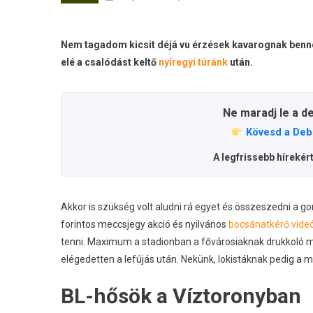
Nem tagadom kicsit déjá vu érzések kavarognak bennem. 
elé a csalódást keltő
nyíregyi túránk
után.
Ne maradj le a d
Kövesd a Deb
A legfrissebb hírekér
Akkor is szükség volt aludni rá egyet és összeszedni a g
forintos meccsjegy akció és nyilvános
bocsánatkérő vide
tenni. Maximum a stadionban a fővárosiaknak drukkoló 
elégedetten a lefújás után. Nekünk, lokistáknak pedig a m
BL-hősök a Víztoronyban