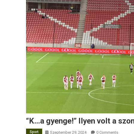
“K…a gyenge!” Ilyen volt a s
Sport
Szeptember 29, 2024
0 Comments