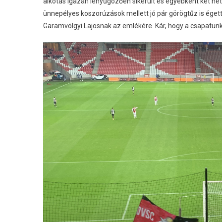
alkotás igazán lenyűgözően sikerült és egyébként két hét
ünnepélyes koszorúzások mellett jó pár görögtűz is éget
Garamvölgyi Lajosnak az emlékére. Kár, hogy a csapatunk