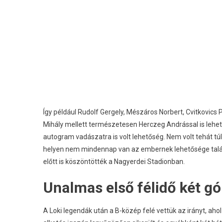
Így például Rudolf Gergely, Mészáros Norbert, Cvitkovics P
Mihály mellett természetesen Herczeg Andrással is lehete
autogram vadászatra is volt lehetőség. Nem volt tehát túl
helyen nem mindennap van az embernek lehetősége találk
előtt is köszöntötték a Nagyerdei Stadionban.
Unalmas első félidő két gól
A Loki legendák után a B-közép felé vettük az irányt, ah