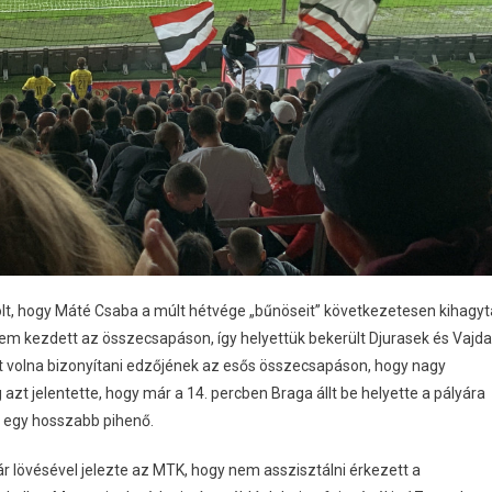
olt, hogy Máté Csaba a múlt hétvége „bűnöseit” következetesen kihagyt
 sem kezdett az összecsapáson, így helyettük bekerült Djurasek és Vajda
tt volna bizonyítani edzőjének az esős összecsapáson, hogy nagy
azt jelentette, hogy már a 14. percben Braga állt be helyette a pályára
z egy hosszabb pihenő.
lövésével jelezte az MTK, hogy nem asszisztálni érkezett a