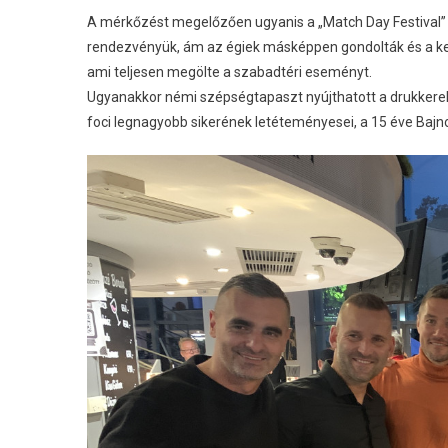
A mérkőzést megelőzően ugyanis a „Match Day Festival” k
rendezvényük, ám az égiek másképpen gondolták és a kez
ami teljesen megölte a szabadtéri eseményt.
Ugyanakkor némi szépségtapaszt nyújthatott a drukkerekn
foci legnagyobb sikerének letéteményesei, a 15 éve Bajnok