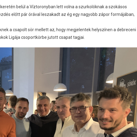
eretén belül a Víztoronyban lett volna a szurkolóknak a szokásos
dés előtt pár órával leszakadt az ég egy nagyobb zápor formájában,
ek a csapolt sör mellett az, hogy megjelentek helyszínen a debreceni
ok Ligája csoportkörbe jutott csapat tagjai.