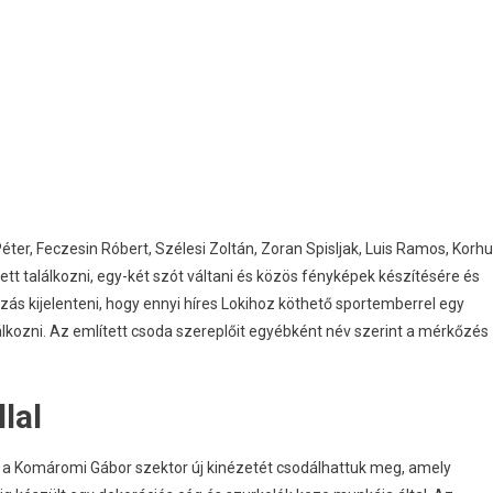
éter, Feczesin Róbert, Szélesi Zoltán, Zoran Spisljak, Luis Ramos, Korhu
tt találkozni, egy-két szót váltani és közös fényképek készítésére és
zás kijelenteni, hogy ennyi híres Lokihoz köthető sportemberrel egy
ozni. Az említett csoda szereplőit egyébként név szerint a mérkőzés
lal
ol a Komáromi Gábor szektor új kinézetét csodálhattuk meg, amely