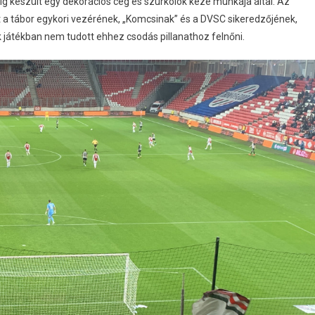
ig készült egy dekorációs cég és szurkolók keze munkája által. Az
t a tábor egykori vezérének, „Komcsinak” és a DVSC sikeredzőjének,
 játékban nem tudott ehhez csodás pillanathoz felnőni.