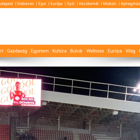
udapest
Debrecen
Eger
Európa
Győr
Kecskemét
Miskolc
Nyíregyhá
rt
Gazdaság
Egyetem
Kultúra
Bulvár
Wellness
Európa
Világ