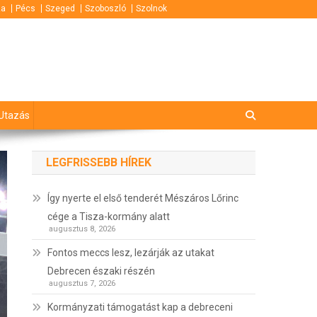
za
Pécs
Szeged
Szoboszló
Szolnok
Utazás
LEGFRISSEBB HÍREK
Így nyerte el első tenderét Mészáros Lőrinc
cége a Tisza-kormány alatt
augusztus 8, 2026
Fontos meccs lesz, lezárják az utakat
Debrecen északi részén
augusztus 7, 2026
Kormányzati támogatást kap a debreceni