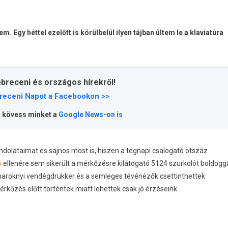
Egy héttel ezelőtt is körülbelül ilyen tájban ültem le a klaviatúra
ebreceni és országos hírekről!
receni Napot a Facebookon >>
t kövess minket a
Google News-on is
ondolataimat és sajnos most is, hiszen a tegnapi csalogató ötszáz
ó
ellenére sem sikerült a mérkőzésre kilátogató 5124 szurkolót boldogg
maroknyi vendégdrukker és a semleges tévénézők csettinthettek
érkőzés előtt történtek miatt lehettek csak jó érzéseink.