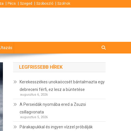
za
Pécs
Szeged
Szoboszló
Szolnok
Utazás
LEGFRISSEBB HÍREK
Kerekesszékes unokaöccsét bántalmazta egy
debreceni férfi, ez lesz a büntetése
augusztus 6, 2026
A Perseidák nyomába ered a Zsuzsi
csillagvonata
augusztus 5, 2026
Párakapukkal és ingyen vízzel próbálják