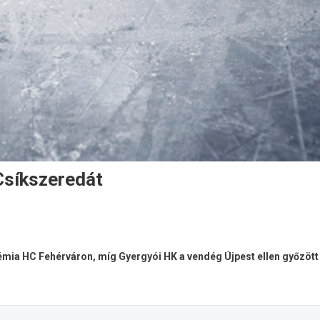
Csíkszeredát
ia HC Fehérváron, míg Gyergyói HK a vendég Újpest ellen győzött