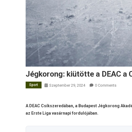
Jégkorong: kiütötte a DEAC a 
Sport
Szeptember 29, 2024
0 Comments
A DEAC Csíkszeredában, a Budapest Jégkorong Akadém
az Erste Liga vasárnapi fordulójában.