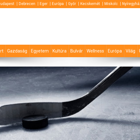
udapest
Debrecen
Eger
Európa
Győr
Kecskemét
Miskolc
Nyíregyhá
rt
Gazdaság
Egyetem
Kultúra
Bulvár
Wellness
Európa
Világ