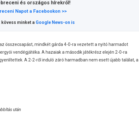
ebreceni és országos hírekről!
receni Napot a Facebookon >>
t kövess minket a
Google News-on is
z összecsapást, mindkét gárda 4-0-ra vezetett a nyitó harmadot
ergyói vendégjátéka. A hazaiak a második játékrész elején 2-0-ra
yenlítettek. A 2-2-ről induló záró harmadban nem esett újabb találat, a
bbítás után