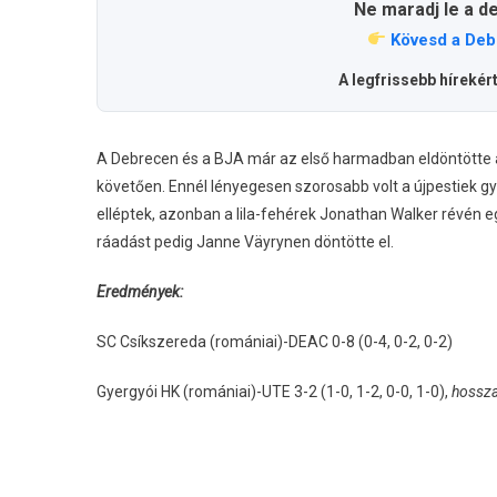
Ne maradj le a d
Kövesd a Deb
A legfrissebb hírekér
A Debrecen és a BJA már az első harmadban eldöntötte a
követően. Ennél lényegesen szorosabb volt a újpestiek gy
elléptek, azonban a lila-fehérek Jonathan Walker révén eg
ráadást pedig Janne Väyrynen döntötte el.
Eredmények:
SC Csíkszereda (romániai)-DEAC 0-8 (0-4, 0-2, 0-2)
Gyergyói HK (romániai)-UTE 3-2 (1-0, 1-2, 0-0, 1-0),
hossza