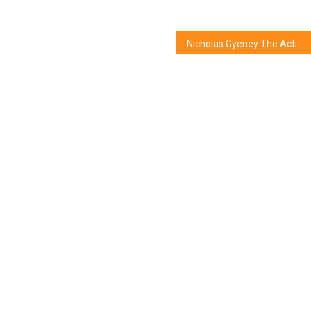
Nicholas Gyeney The Activated Man című filmje nyerte el a Paramount Prémium-díjat a 2024 Tony Curtis Nemzetközi Filmfesztiválon