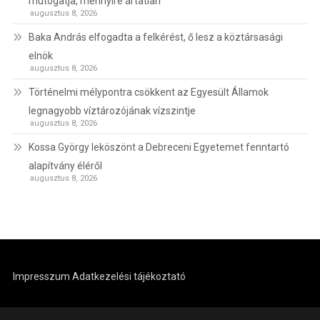
mutogatja, mennyire ártatlan
augusztus 8, 2026
Baka András elfogadta a felkérést, ő lesz a köztársasági
elnök
augusztus 8, 2026
Történelmi mélypontra csökkent az Egyesült Államok
legnagyobb víztározójának vízszintje
augusztus 8, 2026
Kossa György leköszönt a Debreceni Egyetemet fenntartó
alapítvány éléről
augusztus 8, 2026
Impresszum
Adatkezelési tájékoztató