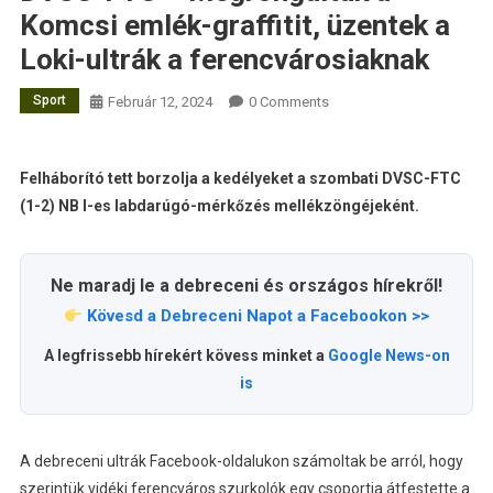
Komcsi emlék-graffitit, üzentek a
Loki-ultrák a ferencvárosiaknak
Sport
Február 12, 2024
0 Comments
Felháborító tett borzolja a kedélyeket a szombati DVSC-FTC
(1-2) NB I-es labdarúgó-mérkőzés mellékzöngéjeként.
Ne maradj le a debreceni és országos hírekről!
Kövesd a Debreceni Napot a Facebookon >>
A legfrissebb hírekért kövess minket a
Google News-on
is
A debreceni ultrák Facebook-oldalukon számoltak be arról, hogy
szerintük vidéki ferencváros szurkolók egy csoportja átfestette a