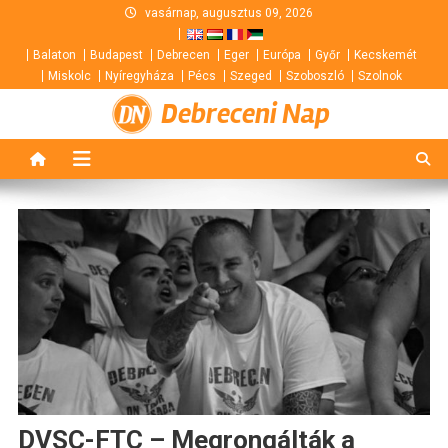
Skip
vasárnap, augusztus 09, 2026
to
Balaton
Budapest
Debrecen
Eger
Európa
Győr
Kecskemét
content
Miskolc
Nyíregyháza
Pécs
Szeged
Szoboszló
Szolnok
Debreceni Nap
DVSC-FTC – Megrongálták a