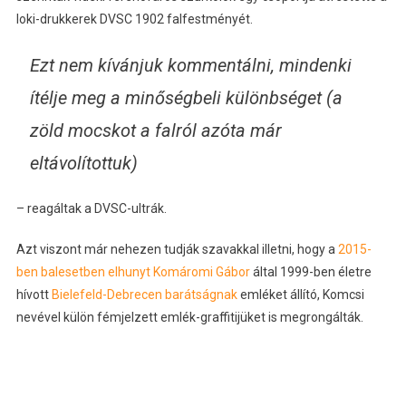
loki-drukkerek DVSC 1902 falfestményét.
Ezt nem kívánjuk kommentálni, mindenki
ítélje meg a minőségbeli különbséget (a
zöld mocskot a falról azóta már
eltávolítottuk)
– reagáltak a DVSC-ultrák.
Azt viszont már nehezen tudják szavakkal illetni, hogy a
2015-
ben balesetben elhunyt Komáromi Gábor
által 1999-ben életre
hívott
Bielefeld-Debrecen barátságnak
emléket állító, Komcsi
nevével külön fémjelzett emlék-graffitijüket is megrongálták.