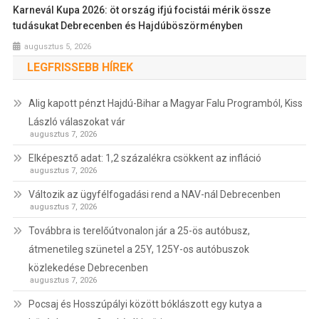
Karnevál Kupa 2026: öt ország ifjú focistái mérik össze
tudásukat Debrecenben és Hajdúböszörményben
augusztus 5, 2026
LEGFRISSEBB HÍREK
Alig kapott pénzt Hajdú-Bihar a Magyar Falu Programból, Kiss
László válaszokat vár
augusztus 7, 2026
Elképesztő adat: 1,2 százalékra csökkent az infláció
augusztus 7, 2026
Változik az ügyfélfogadási rend a NAV-nál Debrecenben
augusztus 7, 2026
Továbbra is terelőútvonalon jár a 25-ös autóbusz,
átmenetileg szünetel a 25Y, 125Y-os autóbuszok
közlekedése Debrecenben
augusztus 7, 2026
Pocsaj és Hosszúpályi között bóklászott egy kutya a