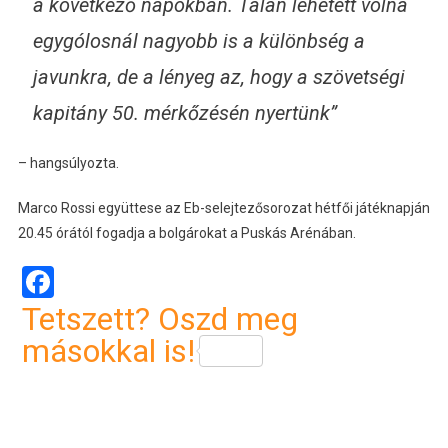
a következő napokban. Talán lehetett volna
egygólosnál nagyobb is a különbség a
javunkra, de a lényeg az, hogy a szövetségi
kapitány 50. mérkőzésén nyertünk”
– hangsúlyozta.
Marco Rossi együttese az Eb-selejtezősorozat hétfői játéknapján
20.45 órától fogadja a bolgárokat a Puskás Arénában.
Facebook
Tetszett? Oszd meg
másokkal is!