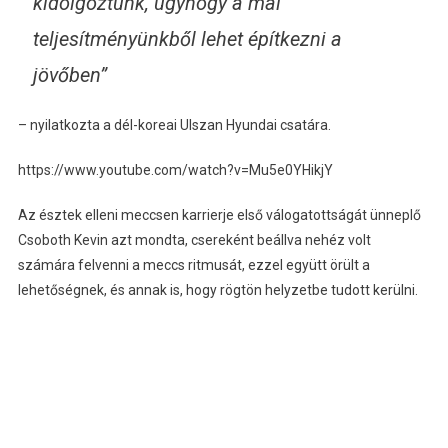
kidolgoztunk, úgyhogy a mai
teljesítményünkből lehet építkezni a
jövőben”
– nyilatkozta a dél-koreai Ulszan Hyundai csatára.
https://www.youtube.com/watch?v=Mu5e0YHikjY
Az észtek elleni meccsen karrierje első válogatottságát ünneplő
Csoboth Kevin azt mondta, csereként beállva nehéz volt
számára felvenni a meccs ritmusát, ezzel együtt örült a
lehetőségnek, és annak is, hogy rögtön helyzetbe tudott kerülni.