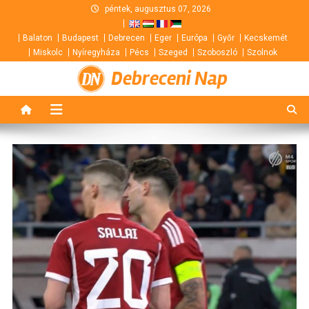
Skip
péntek, augusztus 07, 2026
to
Balaton
Budapest
Debrecen
Eger
Európa
Győr
Kecskemét
content
Miskolc
Nyíregyháza
Pécs
Szeged
Szoboszló
Szolnok
Debreceni Nap