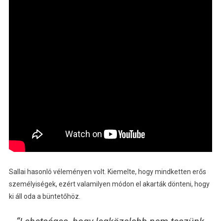
Sallai hasonló véleményen volt. Kiemelte, hogy mindketten erős
személyiségek, ezért valamilyen módon el akarták dönteni, hogy
ki áll oda a büntetőhöz.