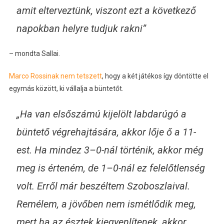
amit elterveztünk, viszont ezt a következő
napokban helyre tudjuk rakni”
– mondta Sallai.
Marco Rossinak nem tetszett
, hogy a két játékos így döntötte el
egymás között, ki vállalja a büntetőt.
„Ha van elsőszámú kijelölt labdarúgó a
büntető végrehajtására, akkor lője ő a 11-
est. Ha mindez 3–0-nál történik, akkor még
meg is érteném, de 1–0-nál ez felelőtlenség
volt. Erről már beszéltem Szoboszlaival.
Remélem, a jövőben nem ismétlődik meg,
mert ha az észtek kiegyenlítenek, akkor