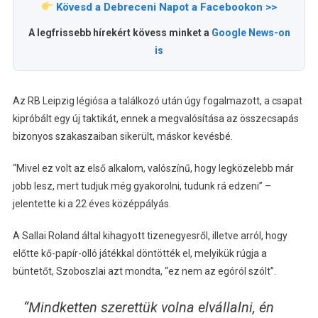
Kövesd a Debreceni Napot a Facebookon >>
A legfrissebb hírekért kövess minket a
Google News-on
is
Az RB Leipzig légiósa a találkozó után úgy fogalmazott, a csapat
kipróbált egy új taktikát, ennek a megvalósítása az összecsapás
bizonyos szakaszaiban sikerült, máskor kevésbé.
“Mivel ez volt az első alkalom, valószínű, hogy legközelebb már
jobb lesz, mert tudjuk még gyakorolni, tudunk rá edzeni” –
jelentette ki a 22 éves középpályás.
A Sallai Roland által kihagyott tizenegyesről, illetve arról, hogy
előtte kő-papír-olló játékkal döntötték el, melyikük rúgja a
büntetőt, Szoboszlai azt mondta, “ez nem az egóról szólt”.
“Mindketten szerettük volna elvállalni, én