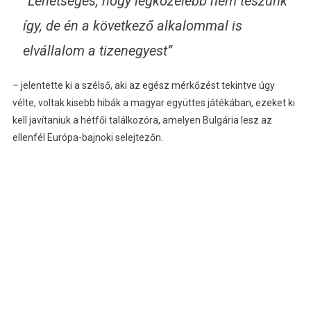
“Lehetséges, hogy legközelebb nem teszünk
így, de én a következő alkalommal is
elvállalom a tizenegyest”
– jelentette ki a szélső, aki az egész mérkőzést tekintve úgy
vélte, voltak kisebb hibák a magyar együttes játékában, ezeket ki
kell javítaniuk a hétfői találkozóra, amelyen Bulgária lesz az
ellenfél Európa-bajnoki selejtezőn.