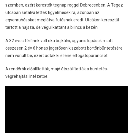
szemben, ezért keresték tegnap reggel Debrecenben. A Tegez
utcában sétálva lettek figyelmesek rá, azonban az
egyenruhásokat meglátva futásnak eredt. Utcákon keresztül
tartott a hajsza, de végül kattant a bilincs a kezén.
A 32 éves férfinek volt oka bujkálni, ugyanis lopások miatt
összesen 2 év 6 hónap jogerősen kiszabott börtönbüntetésére
nem vonult be, ezért adtak ki ellene elfogatóparancsot.
A rendőrök előállították, majd átszállították a büntetés-
végrehajtási intézetbe.