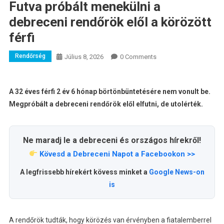
Futva próbált menekülni a
debreceni rendőrök elől a körözött
férfi
Rendőrség
Július 8, 2026
0 Comments
A 32 éves férfi 2 év 6 hónap börtönbüntetésére nem vonult be.
Megpróbált a debreceni rendőrök elől elfutni, de utolérték.
Ne maradj le a debreceni és országos hírekről!
Kövesd a Debreceni Napot a Facebookon >>
A legfrissebb hírekért kövess minket a
Google News-on
is
A rendőrök tudták, hogy körözés van érvényben a fiatalemberrel