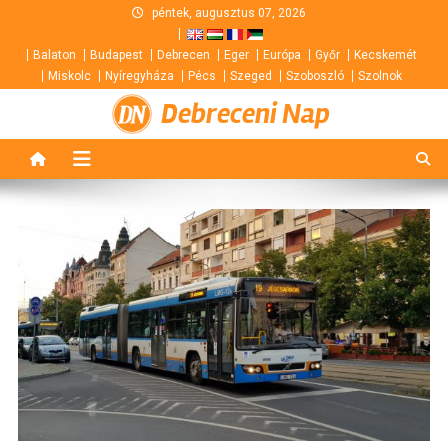
Skip
péntek, augusztus 07, 2026
to
Balaton
Budapest
Debrecen
Eger
Európa
Győr
Kecskemét
content
Miskolc
Nyíregyháza
Pécs
Szeged
Szoboszló
Szolnok
Debreceni Nap