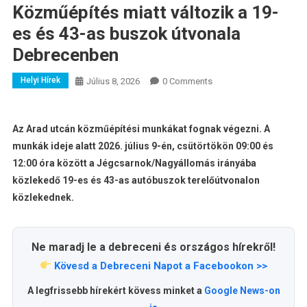
Közműépítés miatt változik a 19-
es és 43-as buszok útvonala
Debrecenben
Helyi Hírek
Július 8, 2026
0 Comments
Az Arad utcán közműépítési munkákat fognak végezni. A
munkák ideje alatt 2026. július 9-én, csütörtökön 09:00 és
12:00 óra között a Jégcsarnok/Nagyállomás irányába
közlekedő 19-es és 43-as autóbuszok terelőútvonalon
közlekednek.
Ne maradj le a debreceni és országos hírekről!
Kövesd a Debreceni Napot a Facebookon >>
A legfrissebb hírekért kövess minket a
Google News-on