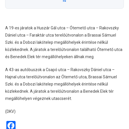
is
A 19-es járatok a Huszár Gál utca – Ótemető utca – Rakovszky
Dániel utca – Faraktár utca terelőútvonalon a Brassai Sámuel
Szki. és a Dobozi lakótelep megállóhelyek érintése nélkül
közlekednek. A járatok a terelőútvonalon található Ótemető utca
és Benedek Elek tér megállóhelyeken állnak meg.
A 43-as autóbuszok a Csapó utca – Rakovszky Dániel utca –
Hajnal utca terelőútvonalon az Ótemető utca, Brassai Sámuel
Szki. és a Dobozi lakótelep megállóhelyek érintése nélkül
közlekednek. A járatok a terelőútvonalon a Benedek Elek tér
megállóhelyen végeznek utascserét.
(DKV)
Facebook