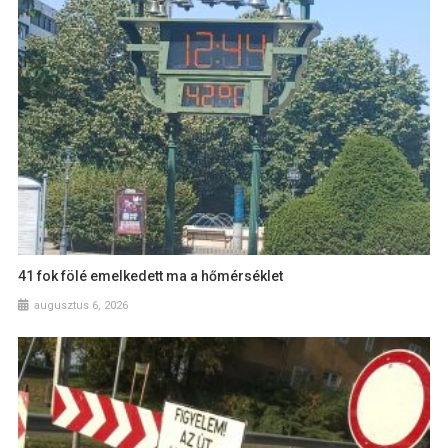
41 fok fölé emelkedett ma a hőmérséklet
augusztus 6, 2026