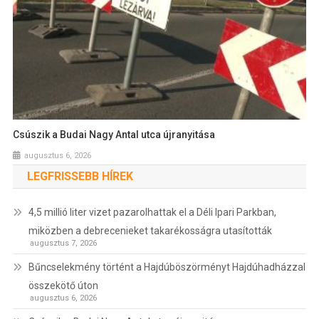
Csúszik a Budai Nagy Antal utca újranyitása
augusztus 6, 2026
LEGFRISSEBB HÍREK
4,5 millió liter vizet pazarolhattak el a Déli Ipari Parkban,
miközben a debrecenieket takarékosságra utasították
augusztus 7, 2026
Bűncselekmény történt a Hajdúböszörményt Hajdúhadházzal
összekötő úton
augusztus 6, 2026