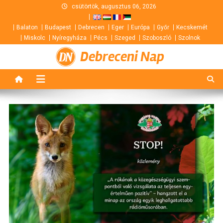
Skip
csütörtök, augusztus 06, 2026
to
Balaton
Budapest
Debrecen
Eger
Európa
Győr
Kecskemét
content
Miskolc
Nyíregyháza
Pécs
Szeged
Szoboszló
Szolnok
Debreceni Nap