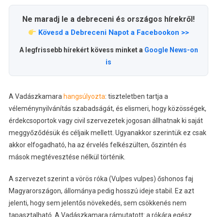
Ne maradj le a debreceni és országos hírekről!
Kövesd a Debreceni Napot a Facebookon >>
A legfrissebb hírekért kövess minket a
Google News-on
is
A Vadászkamara
hangsúlyozta
: tiszteletben tartja a
véleménynyilvánítás szabadságát, és elismeri, hogy közösségek,
érdekcsoportok vagy civil szervezetek jogosan állhatnak ki saját
meggyőződésük és céljaik mellett. Ugyanakkor szerintük ez csak
akkor elfogadható, ha az érvelés felkészülten, őszintén és
mások megtévesztése nélkül történik.
A szervezet szerint a vörös róka (Vulpes vulpes) őshonos faj
Magyarországon, állománya pedig hosszú ideje stabil. Ez azt
jelenti, hogy sem jelentős növekedés, sem csökkenés nem
tapasztalható. A Vadászkamara rámutatott: a rókára egész