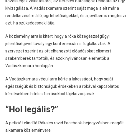
közösségek zaklatásáról, az illetékes hatóságok feladata az ügy
kivizsgálása. A Vadászkamara szerint saját maga is élt már a
rendelkezésére álló jogi lehetőségekkel, és a jövőben is megteszi
ezt, ha szükségesnek látja.
A közlemény arra is kitért, hogy a róka közegészségügyi
jelentőségével tavaly egy konferencián is foglalkoztak. A
szervezet szerint az ott elhangzott előadásokat elismert
szakemberek tartották, és azok nyilvánosan elérhetők a
Vadászkamara honlapján.
A Vadászkamara végül arra kérte a lakosságot, hogy saját
egészségük és biztonságuk érdekében a rókával kapcsolatos
kérdésekben hiteles forrásokból tájékozódjanak.
“Hol legális?”
A petíciót elindító Rókales rövid Facebook-bejegyzésben reagált
a kamara közleményére: