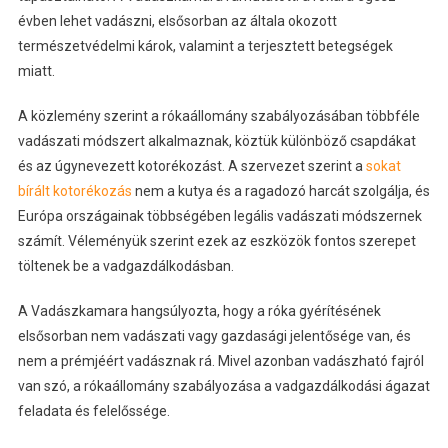
évben lehet vadászni, elsősorban az általa okozott
természetvédelmi károk, valamint a terjesztett betegségek
miatt.
A közlemény szerint a rókaállomány szabályozásában többféle
vadászati módszert alkalmaznak, köztük különböző csapdákat
és az úgynevezett kotorékozást. A szervezet szerint a
sokat
bírált kotorékozás
nem a kutya és a ragadozó harcát szolgálja, és
Európa országainak többségében legális vadászati módszernek
számít. Véleményük szerint ezek az eszközök fontos szerepet
töltenek be a vadgazdálkodásban.
A Vadászkamara hangsúlyozta, hogy a róka gyérítésének
elsősorban nem vadászati vagy gazdasági jelentősége van, és
nem a prémjéért vadásznak rá. Mivel azonban vadászható fajról
van szó, a rókaállomány szabályozása a vadgazdálkodási ágazat
feladata és felelőssége.