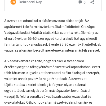
A szervezet adatokkal is alátámasztotta álláspontját. Az
agráriumért felelős minisztérium által működtetett Országos
Vadgazdálkodási Adattár statisztikái szerint a rókaállomány az
elmúlt években 55-60 ezer egyed körül alakult. Ezt úgy sikerült
fenntartani, hogy a vadászok évente 85-90 ezer rókát ejtettek el,
vagyis az állomány becsült méretének mintegy másfélszeresét.
A Vadászkamara közölte, hogy érzékeli a társadalom
érzékenységét a rókagyérítés módszereivel kapcsolatban, ezért
több fórumon is igyekezett bemutatni a róka ökológiai szerepét,
valamint annak pozitív és negatív hatásait. A szervezet
tájékoztatása szerint jelenleg is folynak olyan szakmai
egyeztetések, amelyek során más ágazatok bevonásával
vizsgálják felül a vonatkozó vadászati szabályozásokat és
gyakorlatokat. Céljuk, hogy a természetvédelmi, humán- és