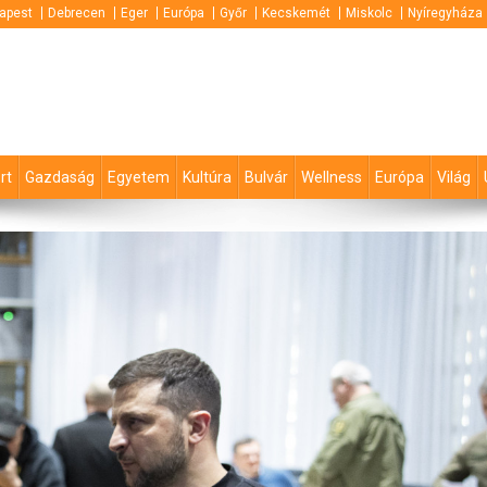
apest
Debrecen
Eger
Európa
Győr
Kecskemét
Miskolc
Nyíregyháza
rt
Gazdaság
Egyetem
Kultúra
Bulvár
Wellness
Európa
Világ