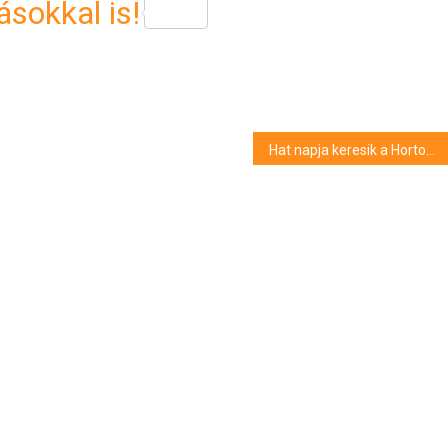
sokkal is!
Hat napja keresik a Hortobágy-Berettyóban eltűnt debreceni egyetemi hallgatót