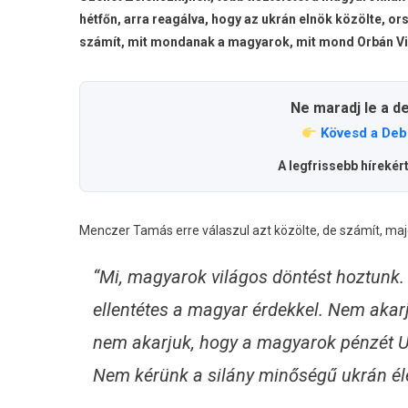
hétfőn, arra reagálva, hogy az ukrán elnök közölte, o
számít, mit mondanak a magyarok, mit mond Orbán Vi
Ne maradj le a d
Kövesd a Deb
A legfrissebb hírekér
Menczer Tamás erre válaszul azt közölte, de számít, majd 
“Mi, magyarok világos döntést hoztunk.
ellentétes a magyar érdekkel. Nem akar
nem akarjuk, hogy a magyarok pénzét U
Nem kérünk a silány minőségű ukrán él