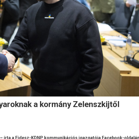
yaroknak a kormány Zelenszkijtől
k – írta a Fidesz-KDNP kommunikációs igazgatója Facebook-oldalá