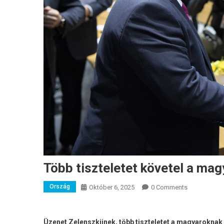
Több tiszteletet követel a mag
Ország
Október 6, 2025
0 Comments
Üzenet Zelenszkijnek, több tiszteletet a magyarokna