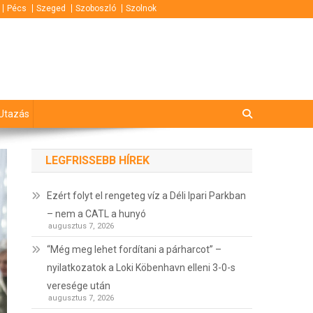
Pécs
Szeged
Szoboszló
Szolnok
Utazás
LEGFRISSEBB HÍREK
Ezért folyt el rengeteg víz a Déli Ipari Parkban
– nem a CATL a hunyó
augusztus 7, 2026
“Még meg lehet fordítani a párharcot” –
nyilatkozatok a Loki Köbenhavn elleni 3-0-s
veresége után
augusztus 7, 2026