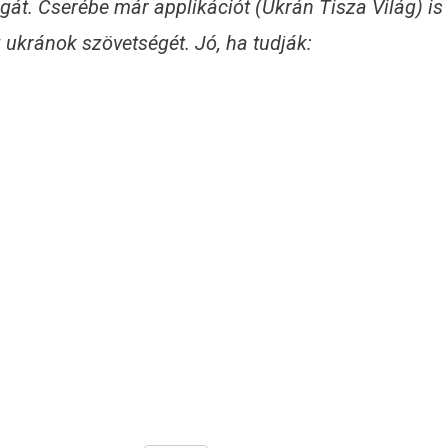
át. Cserébe már applikációt (Ukrán Tisza Világ) is
 ukránok szövetségét. Jó, ha tudják: