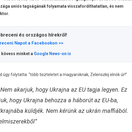
rszága uniós tagságának folyamata visszafordíthatatlan, és nem
ktor.
ebreceni és országos hírekről!
receni Napot a Facebookon >>
t kövess minket a
Google News-on is
úgy folytatta: “több tiszteletet a magyaroknak, Zelenszkij elnök úr!”
 Nem akarjuk, hogy Ukrajna az EU tagja legyen. Ez
juk, hogy Ukrajna behozza a háborút az EU-ba,
krajnába küldjék. Nem kérünk az ukrán maffiából.
elmiszerekből”