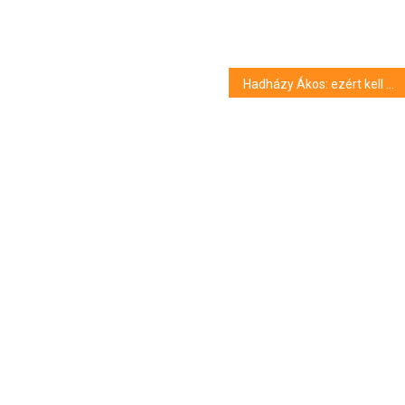
Hadházy Ákos: ezért kell minden héten úgy vonulni, hogy lehetőleg minél inkább megzavarjuk a közlekedést