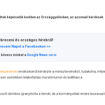
ődtek képviselők kedden az Országgyűlésben, az azonnali kérdések
ebreceni és országos hírekről!
receni Napot a Facebookon >>
t kövess minket a
Google News-on is
 helyzetének
rendezéséről kérdezte a miniszterelnököt, tudakolva, mily
ezen esetekben kilakoltatási moratóriumot és leállítani a
ozott döntése újranyitotta a témát, de a kormányoldal rendre leszavaz