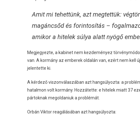
Amit mi tehettünk, azt megtettük: végtö
magáncsőd és forintosítás – fogalmazot
amikor a hitelek súlya alatt nyögő embe
Megjegyezte, a kabinet nem kezdeményez törvénymódosít
van. A kormány az emberek oldalán van, ezért nem kell új 
jelentette ki.
A kérdező viszonválaszában azt hangsúlyozta: a problém
hatalmon volt kormány. Hozzátette: e hitelek miatt 37 eze
pártoknak megoldaniuk a problémát.
Orbán Viktor reagálásában azt hangsúlyozta: