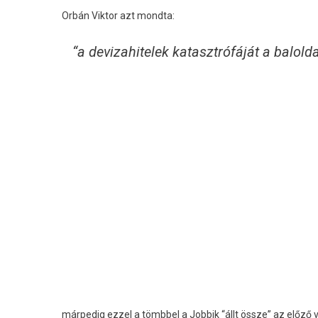
Orbán Viktor azt mondta:
“a devizahitelek katasztrófáját a balol
márpedig ezzel a tömbbel a Jobbik “állt össze” az előző v