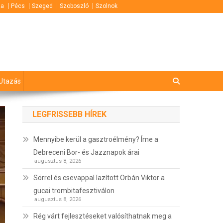
za
Pécs
Szeged
Szoboszló
Szolnok
Utazás
LEGFRISSEBB HÍREK
Mennyibe kerül a gasztroélmény? Íme a
Debreceni Bor- és Jazznapok árai
augusztus 8, 2026
Sörrel és csevappal lazított Orbán Viktor a
gucai trombitafesztiválon
augusztus 8, 2026
Rég várt fejlesztéseket valósíthatnak meg a