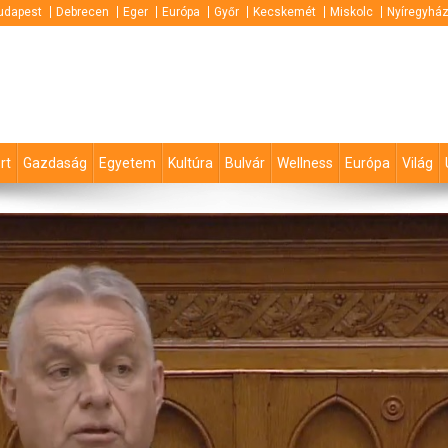
udapest
Debrecen
Eger
Európa
Győr
Kecskemét
Miskolc
Nyíregyhá
rt
Gazdaság
Egyetem
Kultúra
Bulvár
Wellness
Európa
Világ