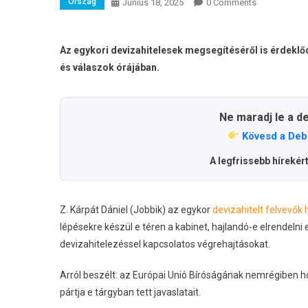
Ország
Június 18, 2025
0 Comments
Az egykori devizahitelesek megsegítéséről is érdekl
és válaszok órájában.
Ne maradj le a d
Kövesd a Deb
A legfrissebb hírekér
Z. Kárpát Dániel (Jobbik) az egykor
devizahitelt felvevők
lépésekre készül e téren a kabinet, hajlandó-e elrendelni 
devizahitelezéssel kapcsolatos végrehajtásokat.
Arról beszélt: az Európai Unió Bíróságának nemrégiben h
pártja e tárgyban tett javaslatait.