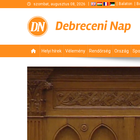
Skip
Balaton
B
szombat, augusztus 08, 2026
to
content
Debreceni Nap
Helyi hírek
Vélemény
Rendőrség
Ország
Spo