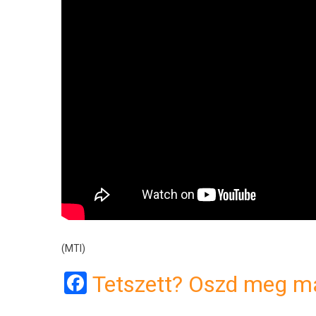
(MTI)
Facebook
Tetszett? Oszd meg má