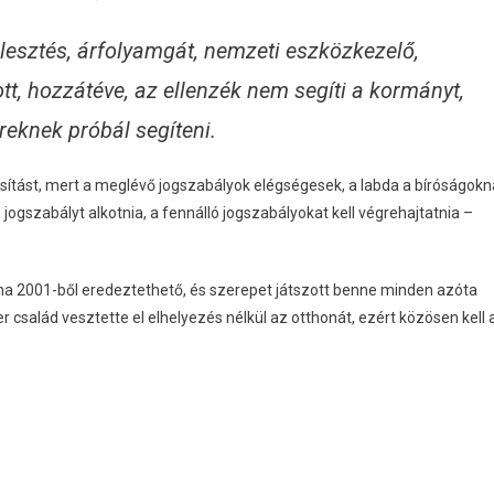
rlesztés, árfolyamgát, nemzeti eszközkezelő,
t, hozzátéve, az ellenzék nem segíti a kormányt,
reknek próbál segíteni.
ást, mert a meglévő jogszabályok elégségesek, a labda a bíróságokn
jogszabályt alkotnia, a fennálló jogszabályokat kell végrehajtatnia –
a 2001-ből eredeztethető, és szerepet játszott benne minden azóta
r család vesztette el elhelyezés nélkül az otthonát, ezért közösen kell 