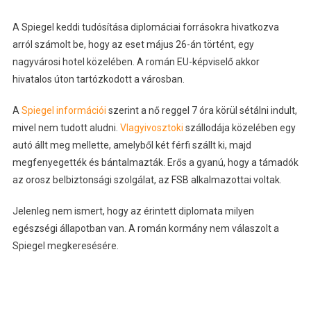
A Spiegel keddi tudósítása diplomáciai forrásokra hivatkozva
arról számolt be, hogy az eset május 26-án történt, egy
nagyvárosi hotel közelében. A román EU-képviselő akkor
hivatalos úton tartózkodott a városban.
A
Spiegel információi
szerint a nő reggel 7 óra körül sétálni indult,
mivel nem tudott aludni.
Vlagyivosztoki
szállodája közelében egy
autó állt meg mellette, amelyből két férfi szállt ki, majd
megfenyegették és bántalmazták. Erős a gyanú, hogy a támadók
az orosz belbiztonsági szolgálat, az FSB alkalmazottai voltak.
Jelenleg nem ismert, hogy az érintett diplomata milyen
egészségi állapotban van. A román kormány nem válaszolt a
Spiegel megkeresésére.