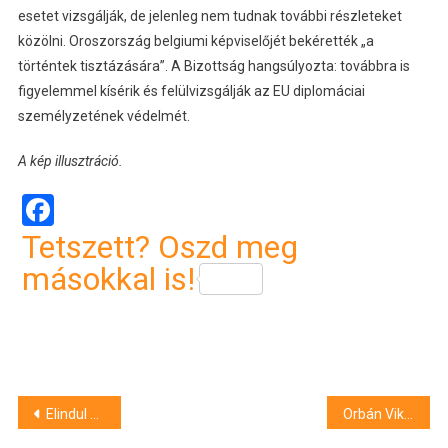
esetet vizsgálják, de jelenleg nem tudnak további részleteket
közölni. Oroszország belgiumi képviselőjét bekérették „a
történtek tisztázására”. A Bizottság hangsúlyozta: továbbra is
figyelemmel kísérik és felülvizsgálják az EU diplomáciai
személyzetének védelmét.
A kép illusztráció.
Facebook
Tetszett? Oszd meg
másokkal is!
Bejegyzés
Elindul a próbagyártás a Semcorp debreceni üzemében
Orbán Viktor a devizahitel-károsultakról: “Amit mi tehettünk, azt megtettük”