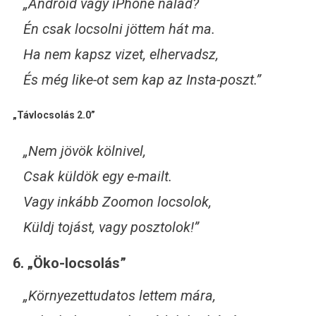
„Android vagy iPhone nálad?
Én csak locsolni jöttem hát ma.
Ha nem kapsz vizet, elhervadsz,
És még like-ot sem kap az Insta-poszt.”
„Távlocsolás 2.0”
„Nem jövök kölnivel,
Csak küldök egy e-mailt.
Vagy inkább Zoomon locsolok,
Küldj tojást, vagy posztolok!”
6. „Öko-locsolás”
„Környezettudatos lettem mára,