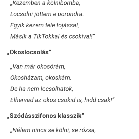
„Kezemben a kölnibomba,
Locsolni jöttem e porondra.
Egyik kezem tele tojással,
Másik a TikTokkal és csokival!”
„Okoslocsolás”
„Van már okosórám,
Okosházam, okoskám.
De ha nem locsolhatok,
Elhervad az okos csokid is, hidd csak!”
„Szódásszifonos klasszik”
„Nálam nincs se kölni, se rózsa,