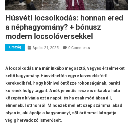
Húsvéti locsolkodás: honnan ered
a néphagyomány? + bónusz
modern locsolóversekkel
Ország
Április 21, 2025
0 Comments
A locsolkodás ma már inkább megosztó, vegyes érzelmeket
keltő hagyomány. Húsvéthétfőn egyre kevesebb férfi
kerekedik fel, hogy kölnivel öntözze rokonságának, baráti
körének hölgy tagjait. A nők jelentős része is inkább a háta
közepére kívánja ezt a napot, és ha csak módjában áll,
elmenekül otthonról. Mindezek mellett szép számmal akad
olyan is, aki ápolja a hagyományt, sőt örömmel látogatja
végig hervadozó ismerőseit.