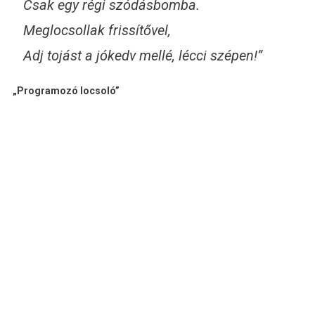
Csak egy régi szódásbomba.
Meglocsollak frissítővel,
Adj tojást a jókedv mellé, lécci szépen!”
„Programozó locsoló”