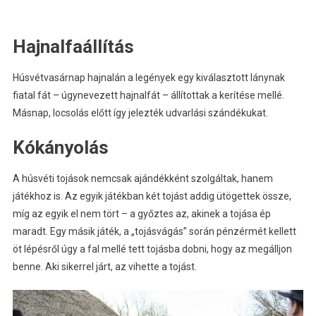
Hajnalfaállítás
Húsvétvasárnap hajnalán a legények egy kiválasztott lánynak
fiatal fát – úgynevezett hajnalfát – állítottak a kerítése mellé.
Másnap, locsolás előtt így jelezték udvarlási szándékukat.
Kókányolás
A húsvéti tojások nemcsak ajándékként szolgáltak, hanem
játékhoz is. Az egyik játékban két tojást addig ütögettek össze,
míg az egyik el nem tört – a győztes az, akinek a tojása ép
maradt. Egy másik játék, a „tojásvágás” során pénzérmét kellett
öt lépésről úgy a fal mellé tett tojásba dobni, hogy az megálljon
benne. Aki sikerrel járt, az vihette a tojást.