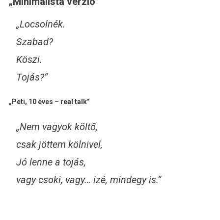
„Minimalista verzió”
„Locsolnék.
Szabad?
Köszi.
Tojás?”
„Peti, 10 éves – real talk”
„Nem vagyok költő,
csak jöttem kölnivel,
Jó lenne a tojás,
vagy csoki, vagy… izé, mindegy is.”