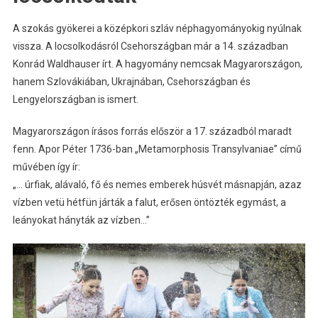
A szokás gyökerei a középkori szláv néphagyományokig nyúlnak
vissza. A locsolkodásról Csehországban már a 14. században
Konrád Waldhauser írt. A hagyomány nemcsak Magyarországon,
hanem Szlovákiában, Ukrajnában, Csehországban és
Lengyelországban is ismert.
Magyarországon írásos forrás először a 17. századból maradt
fenn. Apor Péter 1736-ban „Metamorphosis Transylvaniae” című
művében így ír:
„… úrfiak, alávaló, fő és nemes emberek húsvét másnapján, azaz
vízben vetü hétfün járták a falut, erősen öntözték egymást, a
leányokat hányták az vízben…”