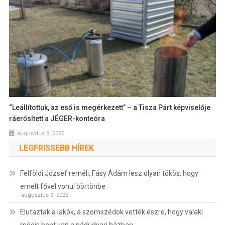
“Leállítottuk, az eső is megérkezett” – a Tisza Párt képviselője
ráerősített a JÉGER-konteóra
augusztus 8, 2026
LEGFRISSEBB HÍREK
Felföldi József reméli, Fásy Ádám lesz olyan tökös, hogy
emelt fővel vonul börtönbe
augusztus 9, 2026
Elutaztak a lakók, a szomszédok vették észre, hogy valaki
mégis bent van a nádudvari házban