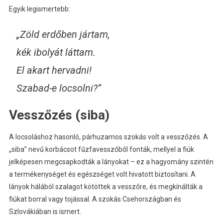
Egyik legismertebb:
„Zöld erdőben jártam,
kék ibolyát láttam.
El akart hervadni!
Szabad-e locsolni?”
Vesszőzés (siba)
A locsoláshoz hasonló, párhuzamos szokás volt a vesszőzés. A
„siba” nevű korbácsot fűzfavesszőből fonták, mellyel a fiúk
jelképesen megcsapkodták a lányokat – ez a hagyomány szintén
a termékenységet és egészséget volt hivatott biztosítani. A
lányok hálából szalagot kötöttek a vesszőre, és megkínálták a
fiúkat borral vagy tojással. A szokás Csehországban és
Szlovákiában is ismert.