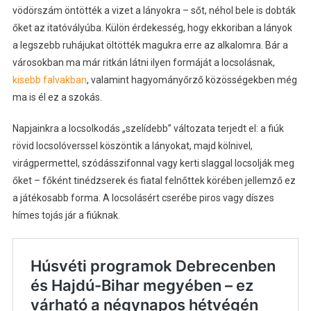
vödörszám öntötték a vizet a lányokra – sőt, néhol bele is dobták
őket az itatóvályúba. Külön érdekesség, hogy ekkoriban a lányok
a legszebb ruhájukat öltötték magukra erre az alkalomra. Bár a
városokban ma már ritkán látni ilyen formáját a locsolásnak,
kisebb falvakban
, valamint hagyományőrző közösségekben még
ma is él ez a szokás.
Napjainkra a locsolkodás „szelídebb” változata terjedt el: a fiúk
rövid locsolóverssel köszöntik a lányokat, majd kölnivel,
virágpermettel, szódásszifonnal vagy kerti slaggal locsolják meg
őket – főként tinédzserek és fiatal felnőttek körében jellemző ez
a játékosabb forma. A locsolásért cserébe piros vagy díszes
hímes tojás jár a fiúknak.