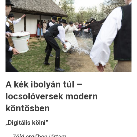
A kék ibolyán túl –
locsolóversek modern
köntösben
„Digitális kölni”
„Zöld erdőben jártam,