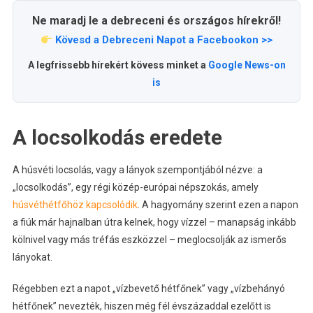
Ne maradj le a debreceni és országos hírekről!
Kövesd a Debreceni Napot a Facebookon >>
A legfrissebb hírekért kövess minket a
Google News-on
is
A locsolkodás eredete
A húsvéti locsolás, vagy a lányok szempontjából nézve: a
„locsolkodás”, egy régi közép-európai népszokás, amely
húsvéthétfőhöz kapcsolódik
. A hagyomány szerint ezen a napon
a fiúk már hajnalban útra kelnek, hogy vízzel – manapság inkább
kölnivel vagy más tréfás eszközzel – meglocsolják az ismerős
lányokat.
Régebben ezt a napot „vízbevető hétfőnek” vagy „vízbehányó
hétfőnek” nevezték, hiszen még fél évszázaddal ezelőtt is