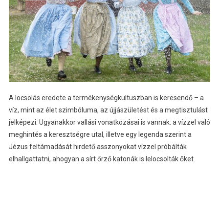
A locsolás eredete a termékenységkultuszban is keresendő – a
víz, mint az élet szimbóluma, az újjászületést és a megtisztulást
jelképezi. Ugyanakkor vallási vonatkozásai is vannak: a vízzel való
meghintés a keresztségre utal, illetve egy legenda szerint a
Jézus feltámadását hirdető asszonyokat vízzel próbálták
elhallgattatni, ahogyan a sírt őrző katonák is lelocsolták őket.