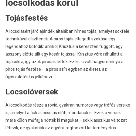
locsolkodás körül
Tojásfestés
A locsolásért járó ajándék általában hímes tojás, amelyet sokféle
technikával díszítenek. A piros tojás elterjedt szokása egy
legendához kötődik: amikor Krisztus a kereszten függött, egy
asszony előtte állt egy kosár tojással. Krisztus vére ráhullott a
tojásokra, így azok pirosak lettek. Ezért is vált hagyománnyá a
piros tojás festése – a piros szín egyben az életet, az
újjászületést is jelképezi.
Locsolóversek
A locsolkodás része a rövid, gyakran humoros vagy tréfás versike
is, amelyet a fiúk a locsolás előtt mondanak el. Ezek a versek
mára külön műfajjá nőtték ki magukat – sok klasszikus változat
létezik, de gyakoriak az egyéni, rögtönzött költemények is.