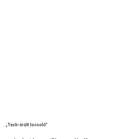
„Tech-őrült locsoló”