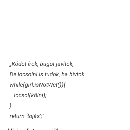
„Kódot írok, bugot javítok,
De locsolni is tudok, ha hívtok.
while(girl.isNotWet()){
locsol(kölni);
}
return ‘tojás’;”