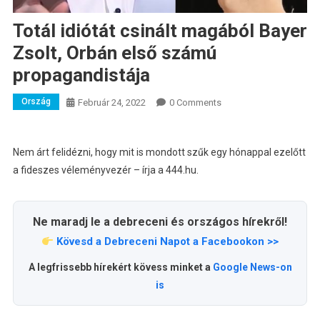
Totál idiótát csinált magából Bayer
Zsolt, Orbán első számú
propagandistája
Ország
Február 24, 2022
0 Comments
Nem árt felidézni, hogy mit is mondott szűk egy hónappal ezelőtt
a fideszes véleményvezér – írja a 444.hu.
Ne maradj le a debreceni és országos hírekről!
Kövesd a Debreceni Napot a Facebookon >>
A legfrissebb hírekért kövess minket a
Google News-on
is