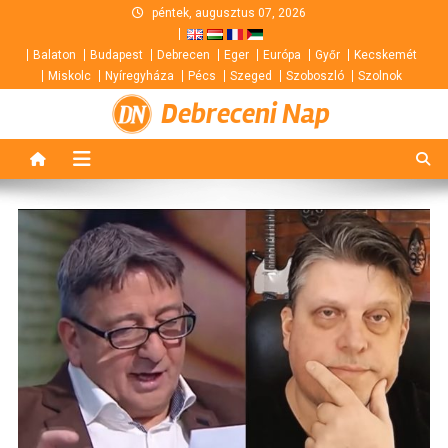
Skip
péntek, augusztus 07, 2026
to
Balaton
Budapest
Debrecen
Eger
Európa
Győr
Kecskemét
content
Miskolc
Nyíregyháza
Pécs
Szeged
Szoboszló
Szolnok
Debreceni Nap