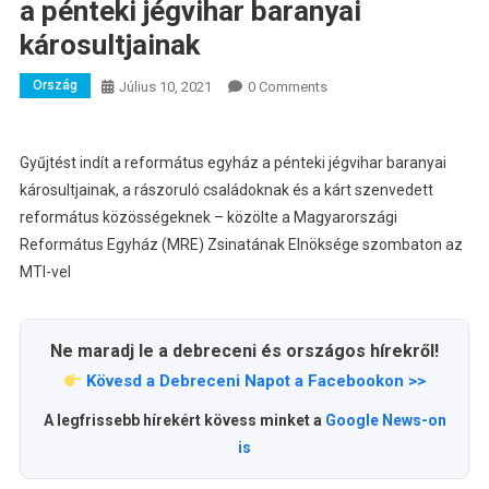
a pénteki jégvihar baranyai
károsultjainak
Ország
Július 10, 2021
0 Comments
Gyűjtést indít a református egyház a pénteki jégvihar baranyai
károsultjainak, a rászoruló családoknak és a kárt szenvedett
református közösségeknek – közölte a Magyarországi
Református Egyház (MRE) Zsinatának Elnöksége szombaton az
MTI-vel
Ne maradj le a debreceni és országos hírekről!
Kövesd a Debreceni Napot a Facebookon >>
A legfrissebb hírekért kövess minket a
Google News-on
is