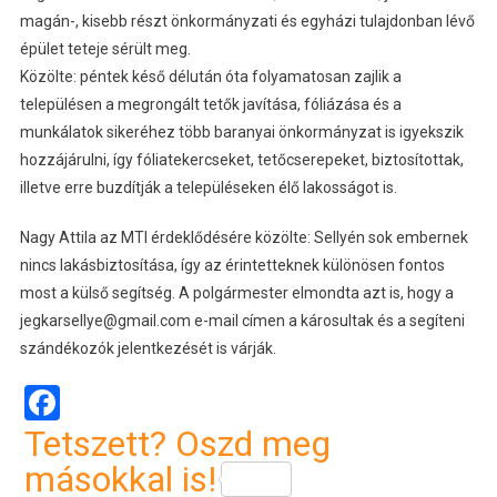
magán-, kisebb részt önkormányzati és egyházi tulajdonban lévő
épület teteje sérült meg.
Közölte: péntek késő délután óta folyamatosan zajlik a
településen a megrongált tetők javítása, fóliázása és a
munkálatok sikeréhez több baranyai önkormányzat is igyekszik
hozzájárulni, így fóliatekercseket, tetőcserepeket, biztosítottak,
illetve erre buzdítják a településeken élő lakosságot is.
Nagy Attila az MTI érdeklődésére közölte: Sellyén sok embernek
nincs lakásbiztosítása, így az érintetteknek különösen fontos
most a külső segítség. A polgármester elmondta azt is, hogy a
jegkarsellye@gmail.com e-mail címen a károsultak és a segíteni
szándékozók jelentkezését is várják.
Facebook
Tetszett? Oszd meg
másokkal is!