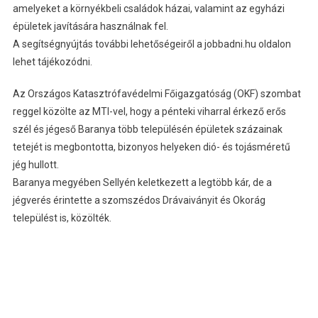
amelyeket a környékbeli családok házai, valamint az egyházi
épületek javítására használnak fel.
A segítségnyújtás további lehetőségeiről a jobbadni.hu oldalon
lehet tájékozódni.
Az Országos Katasztrófavédelmi Főigazgatóság (OKF) szombat
reggel közölte az MTI-vel, hogy a pénteki viharral érkező erős
szél és jégeső Baranya több településén épületek százainak
tetejét is megbontotta, bizonyos helyeken dió- és tojásméretű
jég hullott.
Baranya megyében Sellyén keletkezett a legtöbb kár, de a
jégverés érintette a szomszédos Drávaiványit és Okorág
települést is, közölték.