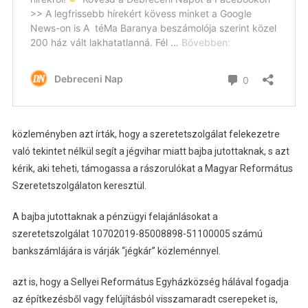
közleményben azt írták, hogy a szeretetszolgálat felekezetre
való tekintet nélkül segít a jégvihar miatt bajba jutottaknak, s azt
kérik, aki teheti, támogassa a rászorulókat a Magyar Református
Szeretetszolgálaton keresztül.
A bajba jutottaknak a pénzügyi felajánlásokat a
szeretetszolgálat 10702019-85008898-51100005 számú
bankszámlájára is várják “jégkár” közleménnyel.
azt is, hogy a Sellyei Református Egyházközség hálával fogadja
az építkezésből vagy felújításból visszamaradt cserepeket is,