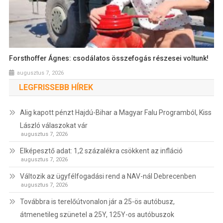
Forsthoffer Ágnes: csodálatos összefogás részesei voltunk!
augusztus 7, 2026
LEGFRISSEBB HÍREK
Alig kapott pénzt Hajdú-Bihar a Magyar Falu Programból, Kiss
László válaszokat vár
augusztus 7, 2026
Elképesztő adat: 1,2 százalékra csökkent az infláció
augusztus 7, 2026
Változik az ügyfélfogadási rend a NAV-nál Debrecenben
augusztus 7, 2026
Továbbra is terelőútvonalon jár a 25-ös autóbusz,
átmenetileg szünetel a 25Y, 125Y-os autóbuszok