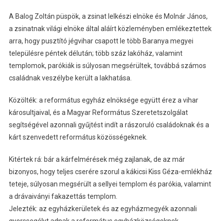
A Balog Zoltán püspök, a zsinat lelkészi elnöke és Molnár János,
a zsinatnak világi elnöke által aláírt közleményben emlékeztettek
arra, hogy pusztító jégvihar csapott le több Baranya megyei
településre péntek délután; több száz lakóház, valamint
templomok, parókiák is súlyosan megsérültek, továbbá számos
családnak veszélybe került a lakhatása.
Közölték: a református egyház elnöksége együtt érez a vihar
károsultjaival, és a Magyar Református Szeretetszolgálat
segítségével azonnali gyűjtést indít a rászoruló családoknak és a
kárt szenvedett református közösségeknek.
Kitértek rá: bár a kárfelmérések még zajlanak, de az már
bizonyos, hogy teljes cserére szorul a kákicsi Kiss Géza-emlékház
teteje, súlyosan megsérült a sellyei templom és parókia, valamint
a drávaiványi fakazettás templom.
Jelezték: az egyházkerületek és az egyházmegyék azonnali