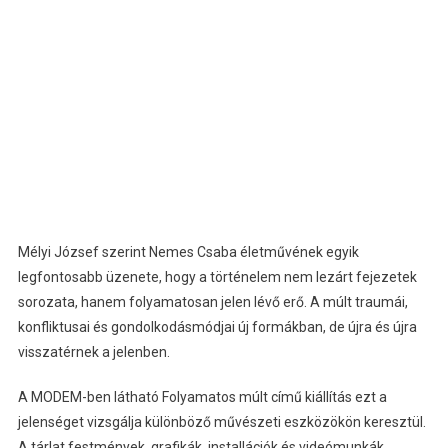
Mélyi József szerint Nemes Csaba életművének egyik
legfontosabb üzenete, hogy a történelem nem lezárt fejezetek
sorozata, hanem folyamatosan jelen lévő erő. A múlt traumái,
konfliktusai és gondolkodásmódjai új formákban, de újra és újra
visszatérnek a jelenben.
A MODEM-ben látható Folyamatos múlt című kiállítás ezt a
jelenséget vizsgálja különböző művészeti eszközökön keresztül.
A tárlat festmények, grafikák, installációk és videómunkák