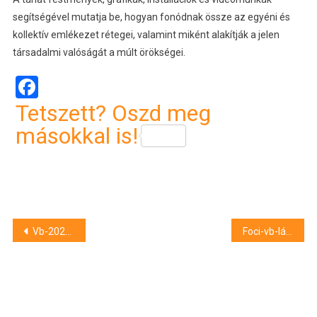
segítségével mutatja be, hogyan fonódnak össze az egyéni és
kollektív emlékezet rétegei, valamint miként alakítják a jelen
társadalmi valóságát a múlt örökségei.
Facebook
Tetszett? Oszd meg
másokkal is!
Bejegyzés
Vb-2026 – Letartóztattak két német állampolgárságú bosnyák szurkolót Torontóban
Foci-vb-láz a kaliforniai tengerparton – helyszíni tudósítás
navigáció