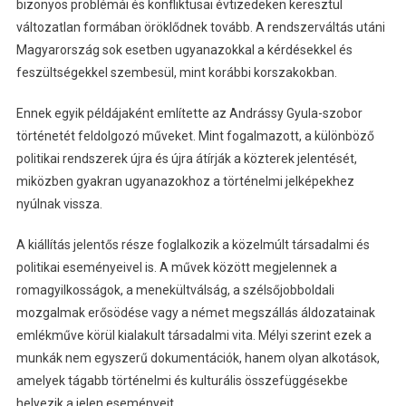
bizonyos problémái és konfliktusai évtizedeken keresztül
változatlan formában öröklődnek tovább. A rendszerváltás utáni
Magyarország sok esetben ugyanazokkal a kérdésekkel és
feszültségekkel szembesül, mint korábbi korszakokban.
Ennek egyik példájaként említette az Andrássy Gyula-szobor
történetét feldolgozó műveket. Mint fogalmazott, a különböző
politikai rendszerek újra és újra átírják a közterek jelentését,
miközben gyakran ugyanazokhoz a történelmi jelképekhez
nyúlnak vissza.
A kiállítás jelentős része foglalkozik a közelmúlt társadalmi és
politikai eseményeivel is. A művek között megjelennek a
romagyilkosságok, a menekültválság, a szélsőjobboldali
mozgalmak erősödése vagy a német megszállás áldozatainak
emlékműve körül kialakult társadalmi vita. Mélyi szerint ezek a
munkák nem egyszerű dokumentációk, hanem olyan alkotások,
amelyek tágabb történelmi és kulturális összefüggésekbe
helyezik a jelen eseményeit.