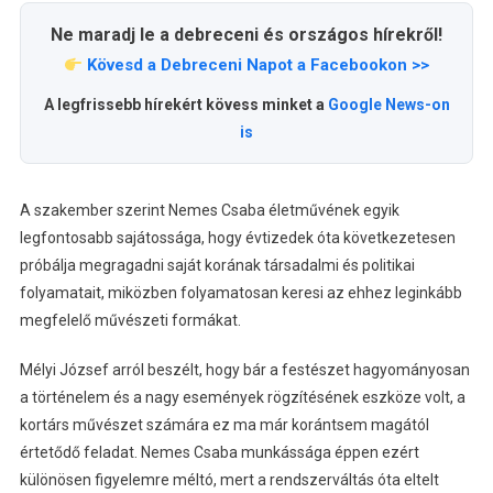
Ne maradj le a debreceni és országos hírekről!
Kövesd a Debreceni Napot a Facebookon >>
A legfrissebb hírekért kövess minket a
Google News-on
is
A szakember szerint Nemes Csaba életművének egyik
legfontosabb sajátossága, hogy évtizedek óta következetesen
próbálja megragadni saját korának társadalmi és politikai
folyamatait, miközben folyamatosan keresi az ehhez leginkább
megfelelő művészeti formákat.
Mélyi József arról beszélt, hogy bár a festészet hagyományosan
a történelem és a nagy események rögzítésének eszköze volt, a
kortárs művészet számára ez ma már korántsem magától
értetődő feladat. Nemes Csaba munkássága éppen ezért
különösen figyelemre méltó, mert a rendszerváltás óta eltelt