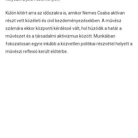
Külön kitért arra az időszakra is, amikor Nemes Csaba aktívan
részt vett közéleti és civil kezdeményezésekben. A művész
számára ekkor központi kérdéssé vált, hol húzódik a határ a
művészet és a társadalmi aktivizmus között. Munkáiban
fokozatosan egyre inkább a közvetlen politikai részvétel helyett a
művészi reflexió került előtérbe.