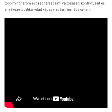
több mint három évtized társadalmi változásait, konfliktusait és
emlékezetpolitikai vitáit képes vizuális formába önteni.