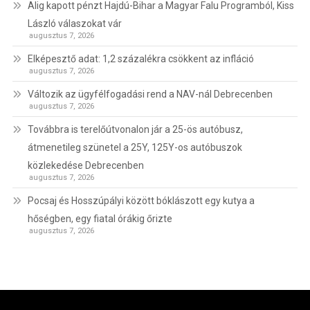
Alig kapott pénzt Hajdú-Bihar a Magyar Falu Programból, Kiss
László válaszokat vár
augusztus 7, 2026
Elképesztő adat: 1,2 százalékra csökkent az infláció
augusztus 7, 2026
Változik az ügyfélfogadási rend a NAV-nál Debrecenben
augusztus 7, 2026
Továbbra is terelőútvonalon jár a 25-ös autóbusz,
átmenetileg szünetel a 25Y, 125Y-os autóbuszok
közlekedése Debrecenben
augusztus 7, 2026
Pocsaj és Hosszúpályi között bóklászott egy kutya a
hőségben, egy fiatal órákig őrizte
augusztus 7, 2026