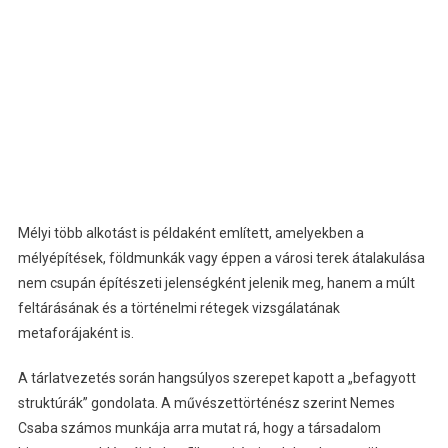
Mélyi több alkotást is példaként említett, amelyekben a
mélyépítések, földmunkák vagy éppen a városi terek átalakulása
nem csupán építészeti jelenségként jelenik meg, hanem a múlt
feltárásának és a történelmi rétegek vizsgálatának
metaforájaként is.
A tárlatvezetés során hangsúlyos szerepet kapott a „befagyott
struktúrák” gondolata. A művészettörténész szerint Nemes
Csaba számos munkája arra mutat rá, hogy a társadalom