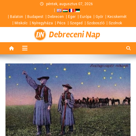
Skip
péntek, augusztus 07, 2026
to
Balaton
Budapest
Debrecen
Eger
Európa
Győr
Kecskemét
content
Miskolc
Nyíregyháza
Pécs
Szeged
Szoboszló
Szolnok
Debreceni Nap