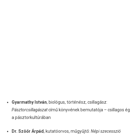
Gyarmathy István
, biológus, történész, csillagász:
Pásztorcsillagászat
című könyvének bemutatója – csillagos ég
a pásztorkultúrában
Dr. Szöőr Árpád
, kutatóorvos, műgyűjtő:
Népi szecesszió