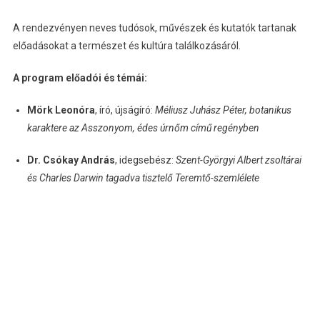
A rendezvényen neves tudósok, művészek és kutatók tartanak
előadásokat a természet és kultúra találkozásáról.
A program előadói és témái:
Mörk Leonóra
, író, újságíró:
Méliusz Juhász Péter, botanikus
karaktere az Asszonyom, édes úrnőm című regényben
Dr. Csókay András
, idegsebész:
Szent-Györgyi Albert zsoltárai
és Charles Darwin tagadva tisztelő Teremtő-szemlélete