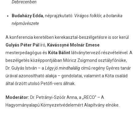
Debrecenben
Budaházy Edda
, néprajzkutató:
Virágos folklór, a botanika
népművészete
A konferencia keretében kerekasztal-beszélgetésre is sor kerül
Gulyás Péter Pál
író,
Kávássyné Molnár Emese
mesterpedagógus és
Kóta Bálint
látványtervező részvételével. A
beszélgetés középpontjában Móricz Zsigmond osztályfőnöke,
Dr. Gulyás István – a
Légy jó mindhalálig
című regény Gyéres tanár
úrával azonosítható alakja – gondolatai, valamint a Kóta család
által őrzött utolsó Petőfi-vers állnak.
Moderátor:
Dr. Petrányi-Szöőr Anna, a „RECO” – A
Hagyományalapú Környezetvédelemért Alapítvány elnöke.