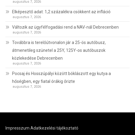
augusztus 7, 2026
Elképesztő adat: 1,2 százalékra csökkent az infláció
augusztus 7, 2026
Változik az ügyfélfogadási rend a NAV-nál Debrecenben
augusztus 7, 2026
Továbbra is terelőútvonalon jár a 25-ös autóbusz,
átmenetileg szünetel a 25Y, 125Y-os autóbuszok
közlekedése Debrecenben
augusztus 7, 2026
Pocsaj és Hosszúpályi között bóklászott egy kutya a
hőségben, egy fiatal órákig őrizte
augusztus 7, 2026
Impresszum
Adatkezelési tájékoztató