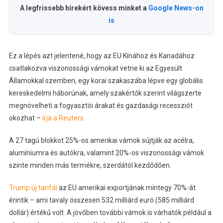
A legfrissebb hírekért kövess minket a
Google News-on
is
Ez a lépés azt jelentené, hogy az EU Kínához és Kanadához
csatlakozva viszonossági vámokat vetne ki az Egyesült
Államokkal szemben, egy korai szakaszába lépve egy globális
kereskedelmi háborúnak, amely szakértők szerint világszerte
megnövelheti a fogyasztói árakat és gazdasági recessziót
okozhat –
írja a Reuters
.
A 27 tagú blokkot 25%-os amerikai vámok sújtják az acélra,
alumíniumra és autókra, valamint 20%-os viszonossági vámok
szinte minden más termékre, szerdától kezdődően.
Trump új tarifái
az EU amerikai exportjának mintegy 70%-át
érintik – ami tavaly összesen 532 milliárd euró (585 milliárd
dollár) értékű volt. A jövőben további vámok is várhatók például a