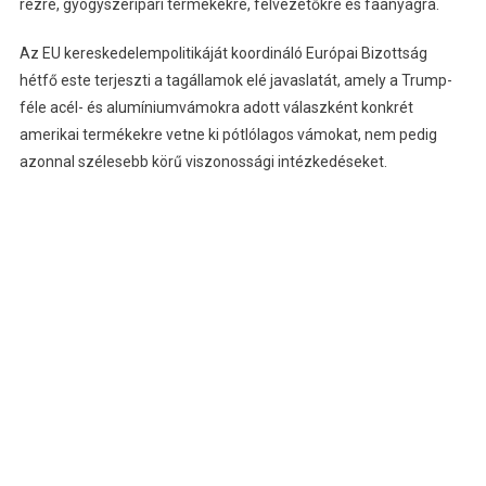
rézre, gyógyszeripari termékekre, félvezetőkre és faanyagra.
Az EU kereskedelempolitikáját koordináló Európai Bizottság
hétfő este terjeszti a tagállamok elé javaslatát, amely a Trump-
féle acél- és alumíniumvámokra adott válaszként konkrét
amerikai termékekre vetne ki pótlólagos vámokat, nem pedig
azonnal szélesebb körű viszonossági intézkedéseket.