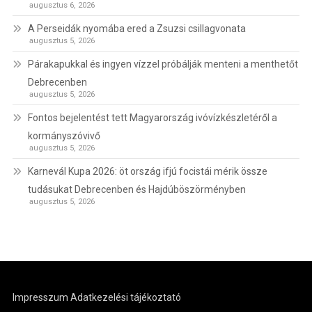
augusztus 6, 2026
A Perseidák nyomába ered a Zsuzsi csillagvonata
augusztus 5, 2026
Párakapukkal és ingyen vízzel próbálják menteni a menthetőt
Debrecenben
augusztus 5, 2026
Fontos bejelentést tett Magyarország ivóvízkészletéről a
kormányszóvivő
augusztus 5, 2026
Karnevál Kupa 2026: öt ország ifjú focistái mérik össze
tudásukat Debrecenben és Hajdúböszörményben
augusztus 5, 2026
Impresszum
Adatkezelési tájékoztató