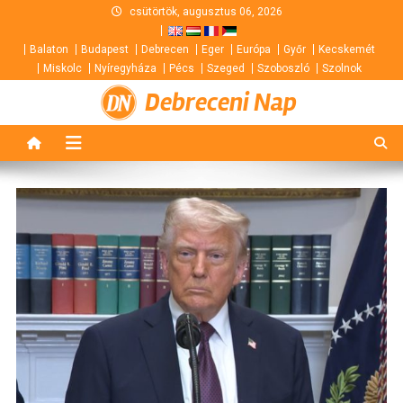
Skip
csütörtök, augusztus 06, 2026
to
Balaton
Budapest
Debrecen
Eger
Európa
Győr
Kecskemét
content
Miskolc
Nyíregyháza
Pécs
Szeged
Szoboszló
Szolnok
Debreceni Nap