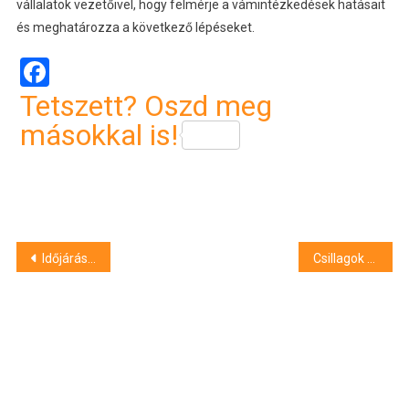
vállalatok vezetőivel, hogy felmérje a vámintézkedések hatásait
és meghatározza a következő lépéseket.
Facebook
Tetszett? Oszd meg
másokkal is!
Bejegyzés
Időjárás: még egy darabig maradnak a fagyos hajnalok
Csillagok és virágok: különleges konferencia lesz Debrecenben
navigáció