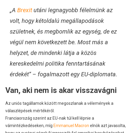
„A
Brexit
utáni legnagyobb félelmünk az
volt, hogy kétoldalú megállapodások
születnek, és megbomlik az egység, de ez
végül nem következett be. Most más a
helyzet, de mindenki látja a közös
kereskedelmi politika fenntartásának
érdekét” – fogalmazott egy EU-diplomata.
Van, aki nem is akar visszavágni
Az uniós tagállamok között megoszlanak a vélemények a
válaszlépések mértékéről.
Franciaország szerint az EU-nak túl kell lépnie a
vámintézkedéseken, míg
Emmanuel Macron
elnök azt javasolta,
hogy az európai cégek függesszék fel amerikai beruházásaikat,