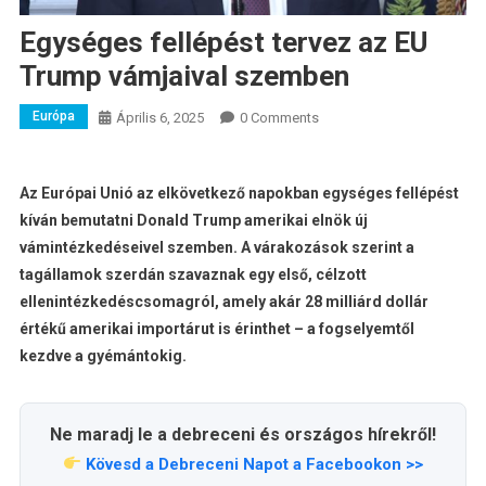
Egységes fellépést tervez az EU
Trump vámjaival szemben
Európa
Április 6, 2025
0 Comments
Az Európai Unió az elkövetkező napokban egységes fellépést
kíván bemutatni Donald Trump amerikai elnök új
vámintézkedéseivel szemben. A várakozások szerint a
tagállamok szerdán szavaznak egy első, célzott
ellenintézkedéscsomagról, amely akár 28 milliárd dollár
értékű amerikai importárut is érinthet – a fogselyemtől
kezdve a gyémántokig.
Ne maradj le a debreceni és országos hírekről!
Kövesd a Debreceni Napot a Facebookon >>