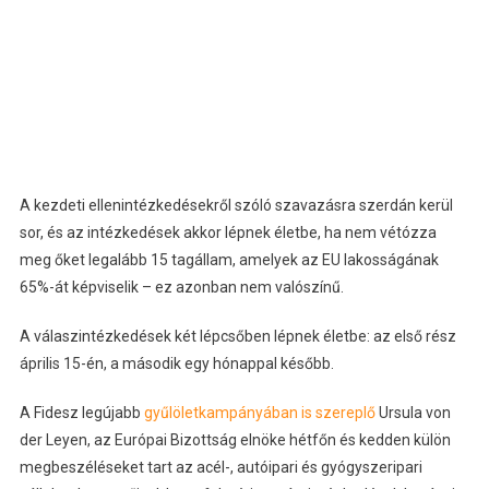
A kezdeti ellenintézkedésekről szóló szavazásra szerdán kerül
sor, és az intézkedések akkor lépnek életbe, ha nem vétózza
meg őket legalább 15 tagállam, amelyek az EU lakosságának
65%-át képviselik – ez azonban nem valószínű.
A válaszintézkedések két lépcsőben lépnek életbe: az első rész
április 15-én, a második egy hónappal később.
A Fidesz legújabb
gyűlöletkampányában is szereplő
Ursula von
der Leyen, az Európai Bizottság elnöke hétfőn és kedden külön
megbeszéléseket tart az acél-, autóipari és gyógyszeripari