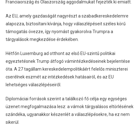
Franciaország és Olaszország aggodalmukat fejezték ki emiatt.
Az EU, amely gazdaságát nagyrészt a szabadkereskedelemre
alapozza, biztosítani kívánja, hogy válaszlépéseit széles körű
támogatás övezze, így nyomást gyakorolva Trumpra a
tárgyalások megkezdése érdekében.
Hétfőn Luxemburg ad otthont az első EU-szintű politikai
egyeztetésnek Trump átfogó vámintézkedéseinek bejelentése
óta. A 27 tagállam kereskedelempolitikáért felelős miniszterei
cserélnek eszmét az intézkedések hatásairól, és az EU
lehetséges válaszlépéseiről.
Diplomáciai források szerint a találkozó fő célja egy egységes
üzenet megfogalmazása lesz: a vámok tárgyalásos eltörlésének
szándéka, ugyanakkor készenlét a válaszlépésekre, ha ez nem
sikerül.