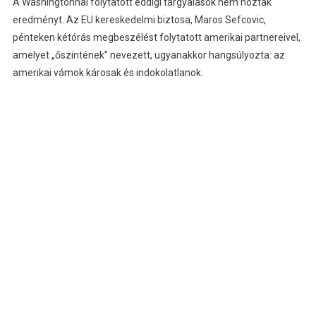
A Washingtonnal folytatott eddigi tárgyalások nem hoztak
eredményt. Az EU kereskedelmi biztosa, Maros Sefcovic,
pénteken kétórás megbeszélést folytatott amerikai partnereivel,
amelyet „őszintének” nevezett, ugyanakkor hangsúlyozta: az
amerikai vámok károsak és indokolatlanok.