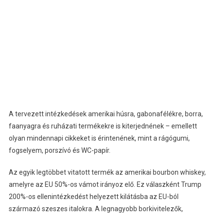
A tervezett intézkedések amerikai húsra, gabonafélékre, borra,
faanyagra és ruházati termékekre is kiterjednének – emellett
olyan mindennapi cikkeket is érintenének, mint a rágógumi,
fogselyem, porszívó és WC-papír.
Az egyik legtöbbet vitatott termék az amerikai bourbon whiskey,
amelyre az EU 50%-os vámot irányoz elő. Ez válaszként Trump
200%-os ellenintézkedést helyezett kilátásba az EU-ból
származó szeszes italokra. A legnagyobb borkivitelezők,