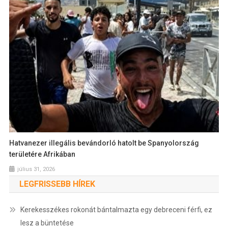
Hatvanezer illegális bevándorló hatolt be Spanyolország
területére Afrikában
július 31, 2026
LEGFRISSEBB HÍREK
Kerekesszékes rokonát bántalmazta egy debreceni férfi, ez
lesz a büntetése