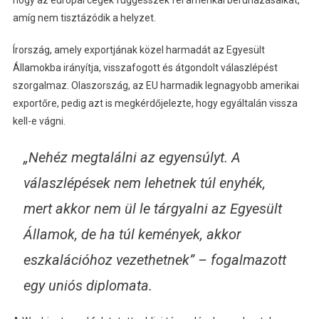
amíg nem tisztázódik a helyzet.
Írország, amely exportjának közel harmadát az Egyesült
Államokba irányítja, visszafogott és átgondolt válaszlépést
szorgalmaz. Olaszország, az EU harmadik legnagyobb amerikai
exportőre, pedig azt is megkérdőjelezte, hogy egyáltalán vissza
kell-e vágni.
„Nehéz megtalálni az egyensúlyt. A
válaszlépések nem lehetnek túl enyhék,
mert akkor nem ül le tárgyalni az Egyesült
Államok, de ha túl kemények, akkor
eszkalációhoz vezethetnek” – fogalmazott
egy uniós diplomata.