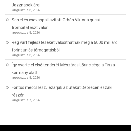
Jazznapok árai
augusztus 8, 2026
Sörrel és csevappal lazított Orbán Viktor a gucai
trombitafesztiválon
augusztus 8, 2026
Rég várt fejlesztéseket valósíthatnak meg a 6000 milliárd
forint uniós támogatásból
augusztus 8, 2026
Így nyerte el első tenderét Mészáros Lőrinc cége a Tisza-
kormány alatt
augusztus 8, 2026
Fontos meccs lesz, lezárják az utakat Debrecen északi
részén
augusztus 7, 2026