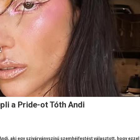
li a Pride-ot Tóth Andi
ndi, aki egy szivárványszínű szemhéjfestést választott, hogy ezzel