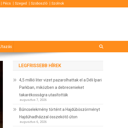
Pécs
Szeged
Szoboszló
Szolnok
Utazás
LEGFRISSEBB HÍREK
4,5 millió liter vizet pazarolhattak el a Déli Ipari
Parkban, miközben a debrecenieket
takarékosságra utasították
augusztus 7, 2026
Bűncselekmény történt a Hajdúböszörményt
Hajdúhadházzal összekötő úton
augusztus 6, 2026