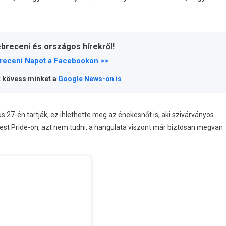
ebreceni és országos hírekről!
receni Napot a Facebookon >>
t kövess minket a
Google News-on is
us 27-én tartják, ez ihlethette meg az énekesnőt is, aki szivárványos
est Pride-on, azt nem tudni, a hangulata viszont már biztosan megvan