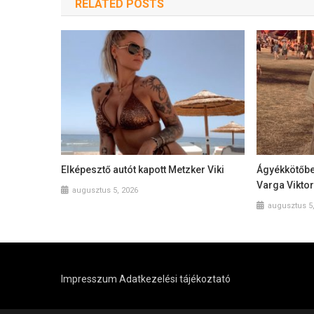
RELATED POSTS
Elképesztő autót kapott Metzker Viki
Ágyékkötőbe
Varga Viktor
augusztus 5, 2026
augusztus 5
Impresszum
Adatkezelési tájékoztató