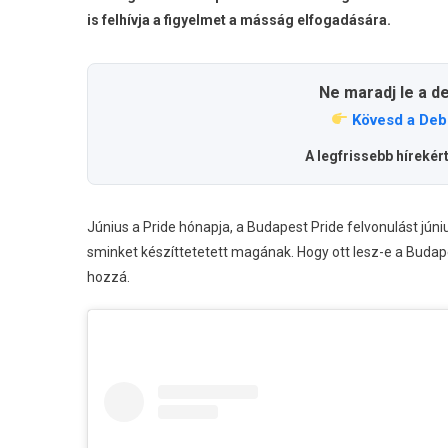
is felhívja a figyelmet a másság elfogadására.
Ne maradj le a d
Kövesd a Deb
A legfrissebb hírekér
Június a Pride hónapja, a Budapest Pride felvonulást júni
sminket készíttetetett magának. Hogy ott lesz-e a Budap
hozzá.