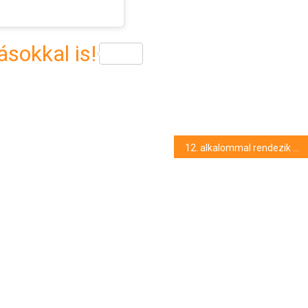
sokkal is!
12. alkalommal rendezik meg a HÜBNER Amatőr Strandröplabdaversenyt Nyíregyházán