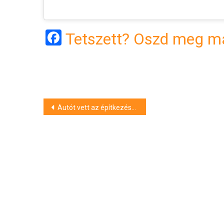
Facebook
Tetszett? Oszd meg má
Bejegyzés
Autót vett az építkezésen lopott pénzből a hajdúhadházi férfi
navigáció