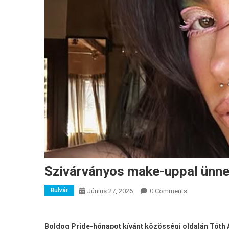
Szivárványos make-uppal ünnep
Bulvár
Június 27, 2026
0 Comments
Boldog Pride-hónapot kívánt közösségi oldalán Tóth A