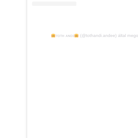
ᴛᴏᴛʜ ᴀɴᴅɪ
(@tothandi.andee) által mego