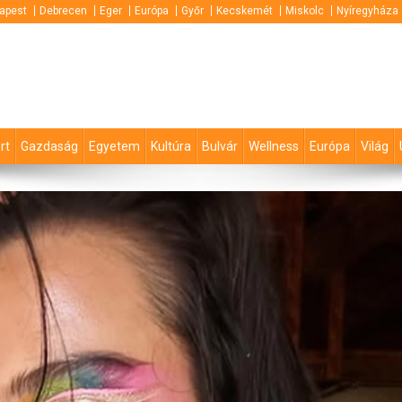
apest
Debrecen
Eger
Európa
Győr
Kecskemét
Miskolc
Nyíregyháza
rt
Gazdaság
Egyetem
Kultúra
Bulvár
Wellness
Európa
Világ