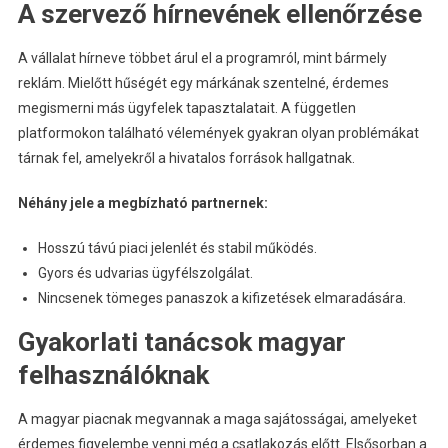
A szervező hírnevének ellenőrzése
A vállalat hírneve többet árul el a programról, mint bármely
reklám. Mielőtt hűségét egy márkának szentelné, érdemes
megismerni más ügyfelek tapasztalatait. A független
platformokon található vélemények gyakran olyan problémákat
tárnak fel, amelyekről a hivatalos források hallgatnak.
Néhány jele a megbízható partnernek:
Hosszú távú piaci jelenlét és stabil működés.
Gyors és udvarias ügyfélszolgálat.
Nincsenek tömeges panaszok a kifizetések elmaradására.
Gyakorlati tanácsok magyar
felhasználóknak
A magyar piacnak megvannak a maga sajátosságai, amelyeket
érdemes figyelembe venni még a csatlakozás előtt. Elsősorban a