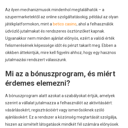
Az ilyen mechanizmusok mindenhol megtalálhatók – a
szupermarketektől az online szolgáltatásokig; például az olyan
játékplatformokon, mint a
betico casino
, ahol a felhasználók
üdvözlő jutalmakat és rendszeres ösztönzőket kapnak.
Ugyanakkor nem minden ajánlat előnyös, ezért a valódi érték
felismerésének képessége időt és pénzt takarít meg. Ebben a
cikkben áttekintjük, mire kell figyelni ahhoz, hogy egy hasznos
jutalmazási rendszert válasszunk.
Mi az a bónuszprogram, és miért
érdemes elemezni?
A bónuszprogram alatt azokat a szabályokat értjük, amelyek
szerint a vállalat jutalmazza a felhasználót az aktivitásáért:
vásárlásokért, regisztrációért vagy ismerősöknek szóló
ajánlásokért. Ez a rendszer a közönség megtartását szolgálja,
hiszen az ismételt látogatások mindkét fél számára előnyösek.