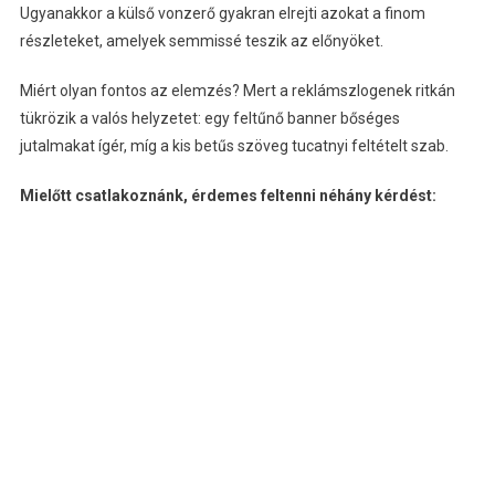
Ugyanakkor a külső vonzerő gyakran elrejti azokat a finom
részleteket, amelyek semmissé teszik az előnyöket.
Miért olyan fontos az elemzés? Mert a reklámszlogenek ritkán
tükrözik a valós helyzetet: egy feltűnő banner bőséges
jutalmakat ígér, míg a kis betűs szöveg tucatnyi feltételt szab.
Mielőtt csatlakoznánk, érdemes feltenni néhány kérdést: