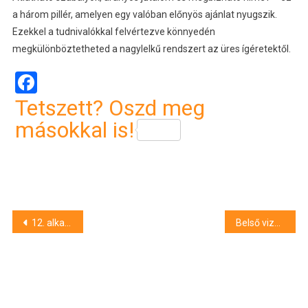
a három pillér, amelyen egy valóban előnyös ajánlat nyugszik.
Ezekkel a tudnivalókkal felvértezve könnyedén
megkülönböztetheted a nagylelkű rendszert az üres ígéretektől.
Facebook
Tetszett? Oszd meg
másokkal is!
Bejegyzés
12. alkalommal rendezik meg a HÜBNER Amatőr Strandröplabdaversenyt Nyíregyházán
Belső vizsgálatot kér a honvédelmi miniszter az újdörögdi baleset kapcsán
navigáció