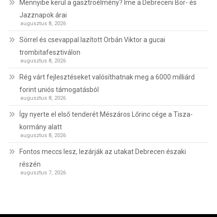
Mennyibe kerül a gasztroélmény? Íme a Debreceni Bor- és
Jazznapok árai
augusztus 8, 2026
Sörrel és csevappal lazított Orbán Viktor a gucai
trombitafesztiválon
augusztus 8, 2026
Rég várt fejlesztéseket valósíthatnak meg a 6000 milliárd
forint uniós támogatásból
augusztus 8, 2026
Így nyerte el első tenderét Mészáros Lőrinc cége a Tisza-
kormány alatt
augusztus 8, 2026
Fontos meccs lesz, lezárják az utakat Debrecen északi
részén
augusztus 7, 2026