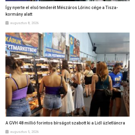
Így nyerte el első tenderét Mészáros Lőrinc cége a Tisza-
kormány alatt
augusztus 8, 2026
A GVH 48 millió forintos bírságot szabott ki a Lidl üzletláncra
augusztus 5, 2026