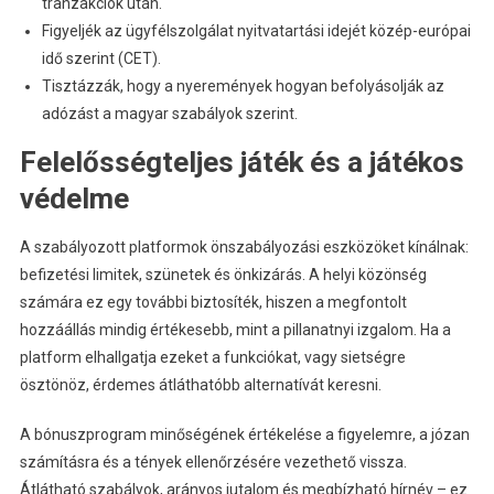
tranzakciók után.
Figyeljék az ügyfélszolgálat nyitvatartási idejét közép-európai
idő szerint (CET).
Tisztázzák, hogy a nyeremények hogyan befolyásolják az
adózást a magyar szabályok szerint.
Felelősségteljes játék és a játékos
védelme
A szabályozott platformok önszabályozási eszközöket kínálnak:
befizetési limitek, szünetek és önkizárás. A helyi közönség
számára ez egy további biztosíték, hiszen a megfontolt
hozzáállás mindig értékesebb, mint a pillanatnyi izgalom. Ha a
platform elhallgatja ezeket a funkciókat, vagy sietségre
ösztönöz, érdemes átláthatóbb alternatívát keresni.
A bónuszprogram minőségének értékelése a figyelemre, a józan
számításra és a tények ellenőrzésére vezethető vissza.
Átlátható szabályok, arányos jutalom és megbízható hírnév – ez