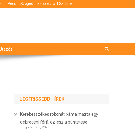
za
Pécs
Szeged
Szoboszló
Szolnok
Utazás
LEGFRISSEBB HÍREK
Kerekesszékes rokonát bántalmazta egy
debreceni férfi, ez lesz a büntetése
augusztus 6, 2026