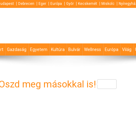
udapest
Debrecen
Eger
Európa
Győr
Kecskemét
Miskolc
Nyíregyhá
rt
Gazdaság
Egyetem
Kultúra
Bulvár
Wellness
Európa
Világ
 Oszd meg másokkal is!