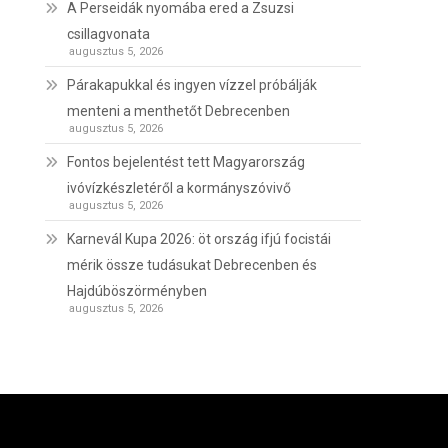
A Perseidák nyomába ered a Zsuzsi
csillagvonata
augusztus 5, 2026
Párakapukkal és ingyen vízzel próbálják
menteni a menthetőt Debrecenben
augusztus 5, 2026
Fontos bejelentést tett Magyarország
ivóvízkészletéről a kormányszóvivő
augusztus 5, 2026
Karnevál Kupa 2026: öt ország ifjú focistái
mérik össze tudásukat Debrecenben és
Hajdúböszörményben
augusztus 5, 2026