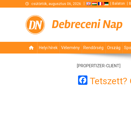
Skip
Balaton
B
csütörtök, augusztus 06, 2026
to
content
Debreceni Nap
Helyi hírek
Vélemény
Rendőrség
Ország
Spo
[PROPERTIZER-CLIENT]
Facebook
Tetszett?