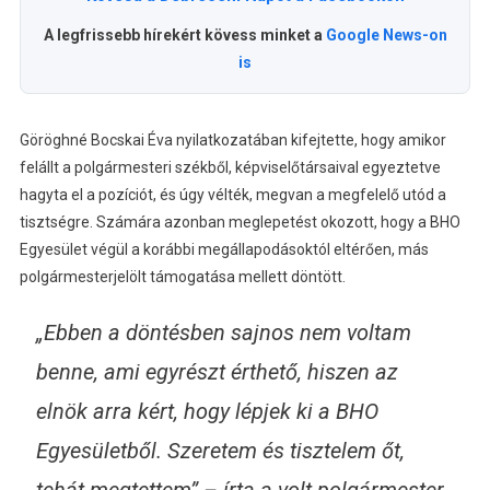
A legfrissebb hírekért kövess minket a
Google News-on
is
Göröghné Bocskai Éva nyilatkozatában kifejtette, hogy amikor
felállt a polgármesteri székből, képviselőtársaival egyeztetve
hagyta el a pozíciót, és úgy vélték, megvan a megfelelő utód a
tisztségre. Számára azonban meglepetést okozott, hogy a BHO
Egyesület végül a korábbi megállapodásoktól eltérően, más
polgármesterjelölt támogatása mellett döntött.
„Ebben a döntésben sajnos nem voltam
benne, ami egyrészt érthető, hiszen az
elnök arra kért, hogy lépjek ki a BHO
Egyesületből. Szeretem és tisztelem őt,
tehát megtettem”
– írta a volt polgármester.