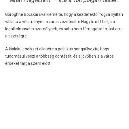
Göröghné Bocskai Éva kiemelte, hogy a kezdetektől fogva nyíltan
vállalta a véleményét: a város vezetésére Nagy Imrét tartja a
legalkalmasabb személynek, és soha nem támogatott mást erre
a tisztségre.
A kialakult helyzet ellenére a politikus hangsúlyozta, hogy
tudomásul veszi a többség döntését, és a jövőben is a város
érdekét tartja szem előtt: