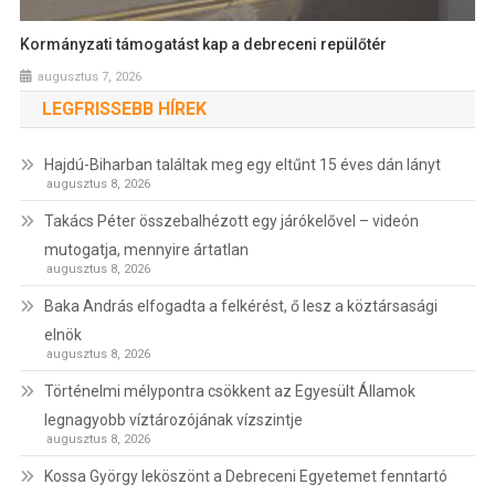
Kormányzati támogatást kap a debreceni repülőtér
augusztus 7, 2026
LEGFRISSEBB HÍREK
Hajdú-Biharban találtak meg egy eltűnt 15 éves dán lányt
augusztus 8, 2026
Takács Péter összebalhézott egy járókelővel – videón
mutogatja, mennyire ártatlan
augusztus 8, 2026
Baka András elfogadta a felkérést, ő lesz a köztársasági
elnök
augusztus 8, 2026
Történelmi mélypontra csökkent az Egyesült Államok
legnagyobb víztározójának vízszintje
augusztus 8, 2026
Kossa György leköszönt a Debreceni Egyetemet fenntartó