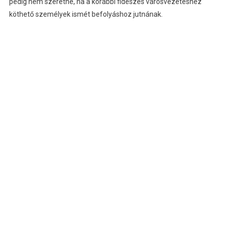
pedig nem szeretné, ha a korábbi fideszes városvezetéshez
köthető személyek ismét befolyáshoz jutnának.