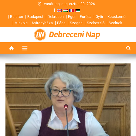
Skip
vasárnap, augusztus 09, 2026
to
Balaton
Budapest
Debrecen
Eger
Európa
Győr
Kecskemét
content
Miskolc
Nyíregyháza
Pécs
Szeged
Szoboszló
Szolnok
Debreceni Nap