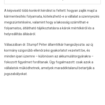
A képviselő több konkrét kérdést is feltett: hogyan zajlik majd a
kármentesítés folyamata, kötelezhető-e a vállalat a szennyezés
megszüntetésére, valamint hogy a lakosság számíthat-e
folyamatos, átlátható tájékoztatásra a károk mértékéről és a
helyreállítás állásáról.
Válaszában dr. Stumpf Péter államtitkár hangsúlyozta: az új
kormány szigorúbb ellenőrzési gyakorlatot vezetett be, és
minden ipari üzemre – különösen az akkumulátorgyárakra –
fokozott figyelmet fordítanak. Úgy fogalmazott: csak azok a
vállalatok működhetnek, amelyek maradéktalanul betartják a
jogszabályokat.