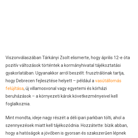
Viszonválaszában Tárkányi Zsolt elismerte, hogy április 12-e óta
pozitív változások történtek a kormányhivatal tájékoztatási
gyakorlatában. Ugyanakkor arról beszélt: frusztrálónak tartja,
hogy Debrecen fejlesztése helyett – például a
vasútállomás
felújítása
, új villamosvonal vagy egyetemi és kórházi
beruházások – a környezeti károk következményeivel kell
foglalkoznia.
Mint mondta, ideje nagy részét a déli ipari parkban tölti, ahol a
szennyezések miatt kell tájékozódnia. Hozzátette: bízik abban,
hogy a hatóságok a jövőben is gyorsan és szakszerűen lépnek