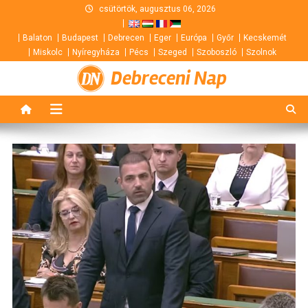
Skip
csütörtök, augusztus 06, 2026
to
Balaton
Budapest
Debrecen
Eger
Európa
Győr
Kecskemét
content
Miskolc
Nyíregyháza
Pécs
Szeged
Szoboszló
Szolnok
Debreceni Nap