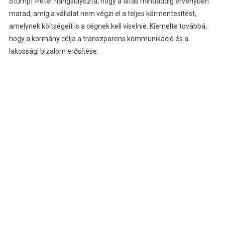
Stumpf Péter hangsúlyozta, hogy a tiltás mindaddig érvényben
marad, amíg a vállalat nem végzi el a teljes kármentesítést,
amelynek költségeit is a cégnek kell viselnie. Kiemelte továbbá,
hogy a kormány célja a transzparens kommunikáció és a
lakossági bizalom erősítése.