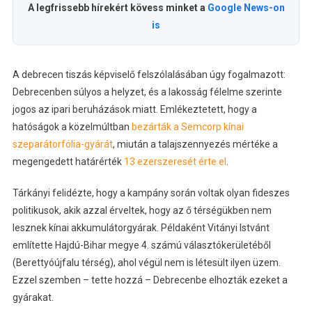
A legfrissebb hírekért kövess minket a
Google News-on
is
A debrecen tiszás képviselő felszólalásában úgy fogalmazott:
Debrecenben súlyos a helyzet, és a lakosság félelme szerinte
jogos az ipari beruházások miatt. Emlékeztetett, hogy a
hatóságok a közelmúltban
bezárták a Semcorp kínai
szeparátorfólia-gyárát
, miután a talajszennyezés mértéke a
megengedett határérték
13 ezerszeresét érte el
.
Tárkányi felidézte, hogy a kampány során voltak olyan fideszes
politikusok, akik azzal érveltek, hogy az ő térségükben nem
lesznek kínai akkumulátorgyárak. Példaként Vitányi Istvánt
említette Hajdú-Bihar megye 4. számú választókerületéből
(Berettyóújfalu térség), ahol végül nem is létesült ilyen üzem.
Ezzel szemben – tette hozzá – Debrecenbe elhozták ezeket a
gyárakat.