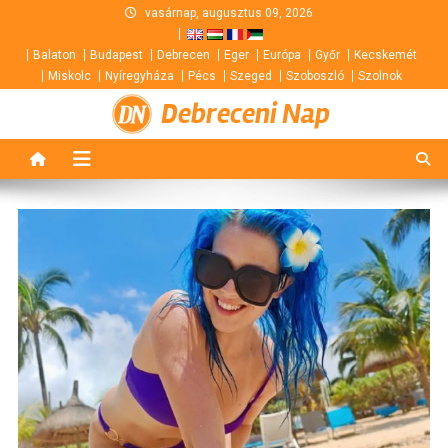
Skip
vasárnap, augusztus 09, 2026
to
Balaton
Budapest
Debrecen
Eger
Európa
Győr
Kecskemét
content
Miskolc
Nyíregyháza
Pécs
Szeged
Szoboszló
Szolnok
Debreceni Nap