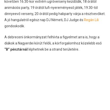
követően 16.30-kor extrém ugróverseny kezdődik, 18 órától
animációs party, 19 órától lufi-nyereményeső játék, 19.30-tól
dinnyeevő verseny, 20 órától pedig habparty várja a résztvevőket.
A jó hangulatról egész nap DJ Németi, DJ Judge és
Regán Lili
gondoskodik.
A debreceni önkormányzat felhívta a figyelmet arra is, hogy a
diákok a Nagyerdei körút felőli, a körforgalomhoz közelebb eső
“B” pénztárnál
léphetnek be a strand területére.