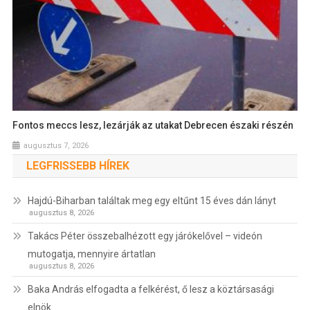
Fontos meccs lesz, lezárják az utakat Debrecen északi részén
augusztus 7, 2026
LEGFRISSEBB HÍREK
Hajdú-Biharban találtak meg egy eltűnt 15 éves dán lányt
augusztus 8, 2026
Takács Péter összebalhézott egy járókelővel – videón
mutogatja, mennyire ártatlan
augusztus 8, 2026
Baka András elfogadta a felkérést, ő lesz a köztársasági
elnök