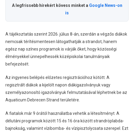
A legfrissebb hírekért kövess minket a
Google News-on
is
A tájékoztatás szerint 2026. július 8-án, szerdán a végzős diákok
nemcsak térítésmentesen látogathatják a strandot, hanem
egész nap színes programok is várják őket, hogy közösségi
élményekkel ünnepelhessék középiskolai tanulmányaik
befejezését.
Az ingyenes belépés előzetes regisztrációhoz kötött. A
regisztrált diákok a kijelölt napon diákigazolványuk vagy
személyazonosító igazolványuk felmutatásával léphetnek be az
Aquaticum Debrecen Strand területére.
A fiatalok már 9 órától használatba vehetik a létesítményt. A
délutáni programok között 15 és 16 óra között strandröplabda-
bajnokság, valamint vízibomba- és vízipisztolycsata szerepel. Ezt