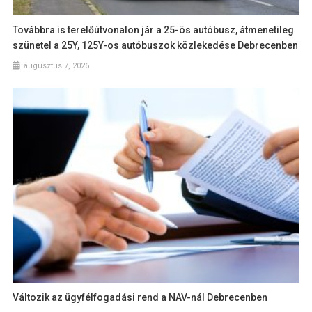
Továbbra is terelőútvonalon jár a 25-ös autóbusz, átmenetileg
szünetel a 25Y, 125Y-os autóbuszok közlekedése Debrecenben
augusztus 7, 2026
Változik az ügyfélfogadási rend a NAV-nál Debrecenben