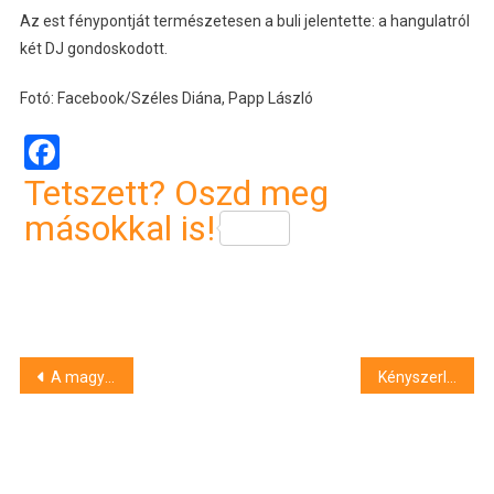
Az est fénypontját természetesen a buli jelentette: a hangulatról
két DJ gondoskodott.
Fotó: Facebook/Széles Diána, Papp László
Facebook
Tetszett? Oszd meg
másokkal is!
Bejegyzés
A magyar kormány által felheccelt gazdák trágyát öntöttek az Európai Unió Háza elé
Kényszerleszállást hajtott végre egy repülőgép Budapesten
navigáció