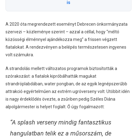
is
A 2020 óta megrendezett eseményt Debrecen önkormányzata
szervezi – közleménye szerint – azzal a céllal, hogy “méltó
közösségi élménnyel ajándékozza meg” a frissen végzett
fiatalokat. A rendezvényen a belépés természetesen ingyenes
volt számukra.
A strandolás mellett változatos programok biztosították a
szórakozást: a fiatalok kipróbálhatták magukat
strandröplabdában, water pongban, de az egyik legnépszerűbb
attrakció egyértelműen az extrém ugróverseny volt. Utóbbit idén
is nagy érdeklődés övezte, a zsűriben pedig Széles Diána
alpolgármester is helyet foglalt. Ő úgy fogalmazott:
“A splash verseny mindig fantasztikus
hangulatban telik ez a műsorszám, de