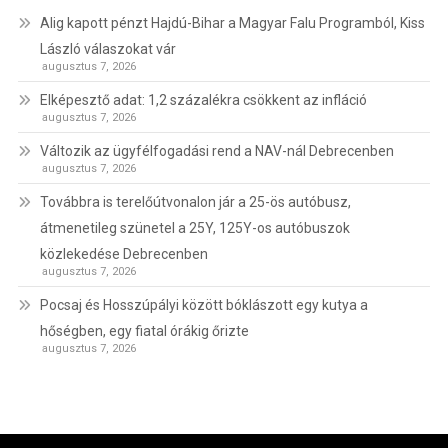
Alig kapott pénzt Hajdú-Bihar a Magyar Falu Programból, Kiss
László válaszokat vár
augusztus 7, 2026
Elképesztő adat: 1,2 százalékra csökkent az infláció
augusztus 7, 2026
Változik az ügyfélfogadási rend a NAV-nál Debrecenben
augusztus 7, 2026
Továbbra is terelőútvonalon jár a 25-ös autóbusz,
átmenetileg szünetel a 25Y, 125Y-os autóbuszok
közlekedése Debrecenben
augusztus 7, 2026
Pocsaj és Hosszúpályi között bóklászott egy kutya a
hőségben, egy fiatal órákig őrizte
augusztus 7, 2026