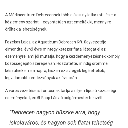
A Médiacentrum Debrecennek több diák is nyilatkozott, és – a
közlemény szerint – egyöntetűen azt emelték ki, mennyire
örültek a lehetőségnek.
Fazekas Lajos, az Aquaticum Debrecen Kft. ügyvezetője
elmondta: évről évre mintegy kétezer fiatal látogat el az
eseményre, ami jól mutatja, hogy a kezdeményezésnek komoly
közösségépítő szerepe van. Hozzátette, mindig örömmel
készülnek erre a napra, hiszen ez az egyik legélettelibb,
legvidámabb rendezvényük az év során.
A város vezetése is fontosnak tartja az ilyen típusú közösségi
eseményeket, erről Papp László polgármester beszélt:
“Debrecen nagyon büszke arra, hogy
iskolaváros, és nagyon sok fiatal tehetség