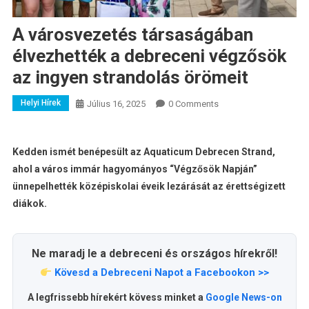
A városvezetés társaságában
élvezhették a debreceni végzősök
az ingyen strandolás örömeit
Helyi Hírek
Július 16, 2025
0 Comments
Kedden ismét benépesült az Aquaticum Debrecen Strand,
ahol a város immár hagyományos “Végzősök Napján”
ünnepelhették középiskolai éveik lezárását az érettségizett
diákok.
Ne maradj le a debreceni és országos hírekről!
Kövesd a Debreceni Napot a Facebookon >>
A legfrissebb hírekért kövess minket a
Google News-on