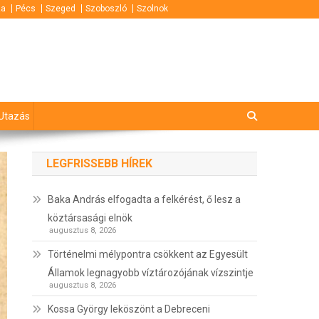
za
Pécs
Szeged
Szoboszló
Szolnok
Utazás
LEGFRISSEBB HÍREK
Baka András elfogadta a felkérést, ő lesz a
köztársasági elnök
augusztus 8, 2026
Történelmi mélypontra csökkent az Egyesült
Államok legnagyobb víztározójának vízszintje
augusztus 8, 2026
Kossa György leköszönt a Debreceni