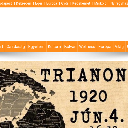
udapest
Debrecen
Eger
Európa
Győr
Kecskemét
Miskolc
Nyíregyhá
rt
Gazdaság
Egyetem
Kultúra
Bulvár
Wellness
Európa
Világ