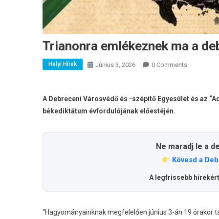
Trianonra emlékeznek ma a de
Helyi Hírek
Június 3, 2026
0 Comments
A Debreceni Városvédő és -szépítő Egyesület és az “A
békediktátum évfordulójának előestéjén.
Ne maradj le a d
Kövesd a Deb
A legfrissebb hírekér
“Hagyományainknak megfelelően június 3-án 19 órakor t