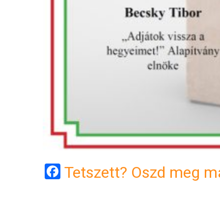
Facebook
Tetszett? Oszd meg má