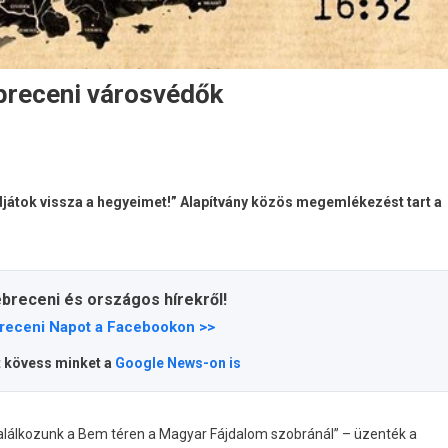
breceni városvédők
djátok vissza a hegyeimet!” Alapítvány közös megemlékezést tart a
ebreceni és országos hírekről!
receni Napot a Facebookon >>
t kövess minket a
Google News-on is
alálkozunk a Bem téren a Magyar Fájdalom szobránál” – üzenték a