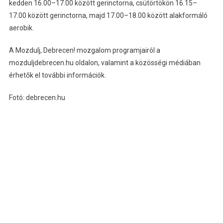
kedden 16.00–17.00 között gerinctorna, csütörtökön 16.15–
17.00 között gerinctorna, majd 17.00–18.00 között alakformáló
aerobik.
A Mozdulj, Debrecen! mozgalom programjairól a
mozduljdebrecen.hu oldalon, valamint a közösségi médiában
érhetők el további információk.
Fotó: debrecen.hu