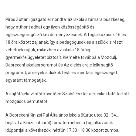
Piros Zoltán igazgató elmondta: az iskola számára büszkeség,
hogy otthont adhat egy ilyen közösségépítő és
egészségmegőrző kezdeményezésnek. A foglalkozások 16 és
18 óra között zajlanak, így a pedagógusok és a szülők is részt
vehetnek rajtuk, miközben az iskola 18 óráig
gyermekfelügyeletet biztosít. Kiemelte továbbá a Mozdulj,
Debrecen! iskolaprogramot és Az ölelés ereje lelki segítő
programot, amelyek a diákok testi és mentális egészségét
egyaránt támogatják.
A sajtótájékoztatót követően Szabó Eszter aerobikoktató tartott
mozgásos bemutatót.
A Debreceni Kinizsi Pál Általános Iskola (Kuruc utca 32–34.,
bejárat a Kinizsi utcáról) tornatermében a foglalkozások
időpontjai a következők: hétfőn 17.30–18.30 között zumba,