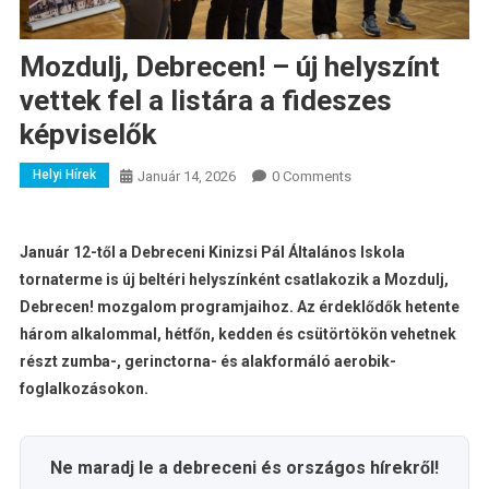
Mozdulj, Debrecen! – új helyszínt
vettek fel a listára a fideszes
képviselők
Helyi Hírek
Január 14, 2026
0 Comments
Január 12-től a Debreceni Kinizsi Pál Általános Iskola
tornaterme is új beltéri helyszínként csatlakozik a Mozdulj,
Debrecen! mozgalom programjaihoz. Az érdeklődők hetente
három alkalommal, hétfőn, kedden és csütörtökön vehetnek
részt zumba-, gerinctorna- és alakformáló aerobik-
foglalkozásokon.
Ne maradj le a debreceni és országos hírekről!