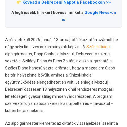
Kövesd a Debreceni Napot a Facebookon >>
A legfrissebb hírekért kövess minket a
Google News-on
is
A részletekről 2026. január 13-án sajtótájékoztatón számolt be
négy helyi fideszes önkormányzati képviselő:
Széles Diána
alpolgármester, Papp Csaba, a Mozdulj, Debrecen! szakmai
vezetője, Szilágyi Edina és Piros Zoltán, az iskola igazgatója.
Széles Diána hangsúlyozta: örömteli, hogy a mozgalom újabb
beltéri helyszínnel bővült, amihez a Kinizsi-iskola
együttműködése elengedhetetlen volt. Jelenleg a Mozdulj,
Debrecen! összesen 18 helyszínen kínál rendszeres mozgási
lehetőséget, gyakorlatilag minden városrészben. A program
szervezői folyamatosan keresik az új beltéri és – tavasztól –
kültéri helyszíneket is.
Az alpolgármester kiemelte: az oktatók visszajelzései szerint a