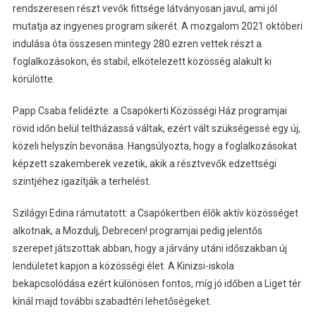
rendszeresen részt vevők fittsége látványosan javul, ami jól
mutatja az ingyenes program sikerét. A mozgalom 2021 októberi
indulása óta összesen mintegy 280 ezren vettek részt a
foglalkozásokon, és stabil, elkötelezett közösség alakult ki
körülötte.
Papp Csaba felidézte: a Csapókerti Közösségi Ház programjai
rövid időn belül teltházassá váltak, ezért vált szükségessé egy új,
közeli helyszín bevonása. Hangsúlyozta, hogy a foglalkozásokat
képzett szakemberek vezetik, akik a résztvevők edzettségi
szintjéhez igazítják a terhelést.
Szilágyi Edina rámutatott: a Csapókertben élők aktív közösséget
alkotnak, a Mozdulj, Debrecen! programjai pedig jelentős
szerepet játszottak abban, hogy a járvány utáni időszakban új
lendületet kapjon a közösségi élet. A Kinizsi-iskola
bekapcsolódása ezért különösen fontos, míg jó időben a Liget tér
kínál majd további szabadtéri lehetőségeket.