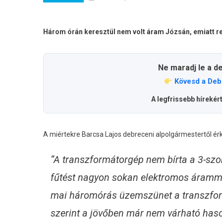
Három órán keresztül nem volt áram Józsán, emiatt 
Ne maradj le a d
Kövesd a Deb
A legfrissebb hírekér
A miértekre Barcsa Lajos debreceni alpolgármestertől érk
“A transzformátorgép nem bírta a 3-szor
fűtést nagyon sokan elektromos árammal
mai háromórás üzemszünet a transzform
szerint a jövőben már nem várható has