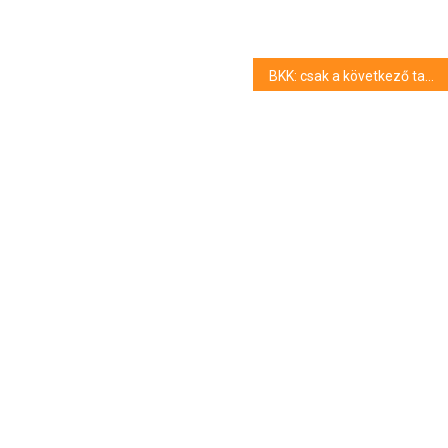
BKK: csak a következő tanévtől lépnek életbe a tanulóbérletekhez kapcsolódó új adatfeltüntetési szabályok