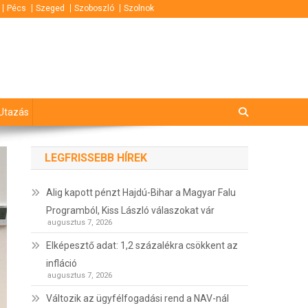
Pécs
Szeged
Szoboszló
Szolnok
Utazás
LEGFRISSEBB HÍREK
Alig kapott pénzt Hajdú-Bihar a Magyar Falu
Programból, Kiss László válaszokat vár
augusztus 7, 2026
Elképesztő adat: 1,2 százalékra csökkent az
infláció
augusztus 7, 2026
Változik az ügyfélfogadási rend a NAV-nál