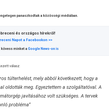
rengetegen panaszkodtak a közösségi médiában.
ebreceni és országos hírekről!
receni Napot a Facebookon >>
t kövess minket a
Google News-on is
ezett válasz:
os túlterhelést, mely abból következett, hogy a
 oldották meg. Egyeztettem a szolgáltatóval. A
átorgép javításához volt szükséges. A tervek
onló probléma”