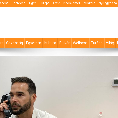
apest
Debrecen
Eger
Európa
Győr
Kecskemét
Miskolc
Nyíregyháza
rt
Gazdaság
Egyetem
Kultúra
Bulvár
Wellness
Európa
Világ