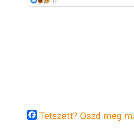
Facebook
Tetszett? Oszd meg má