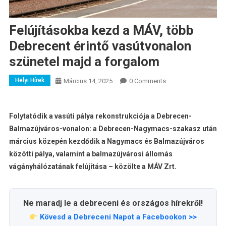
Felújításokba kezd a MÁV, több
Debrecent érintő vasútvonalon
szünetel majd a forgalom
Helyi Hírek
Március 14, 2025
0 Comments
Folytatódik a vasúti pálya rekonstrukciója a Debrecen-
Balmazújváros-vonalon: a Debrecen-Nagymacs-szakasz után
március közepén kezdődik a Nagymacs és Balmazújváros
közötti pálya, valamint a balmazújvárosi állomás
vágányhálózatának felújítása – közölte a MÁV Zrt.
Ne maradj le a debreceni és országos hírekről!
Kövesd a Debreceni Napot a Facebookon >>