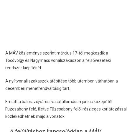
A MÁV közleménye szerint március 17-től megkezdik a
Tócóvölgy és Nagymacs vonalszakaszon a felsővezetéki
rendszer kiépítését.
A nyíltvonali szakaszok átépítése több ütemben várhatóan a
decemberi menetrendváltásig tart.
Emiatt a balmazújvárosi vasútállomáson június közepétől
Füzesabony felé, illetve Füzesabony felől részleges korlátozással
közlekedhetnek majd a vonatok.
A felújításhoz kapcsolódóan a MÁV