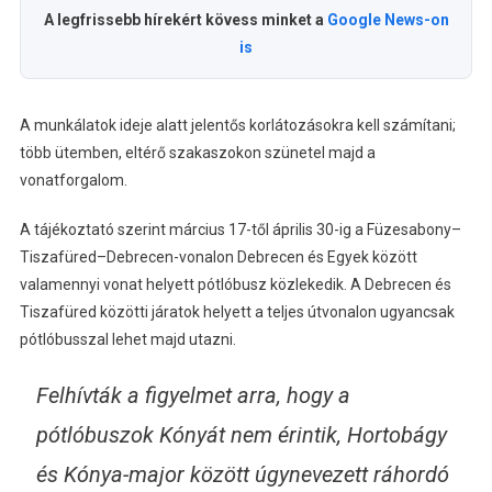
A legfrissebb hírekért kövess minket a
Google News-on
is
A munkálatok ideje alatt jelentős korlátozásokra kell számítani;
több ütemben, eltérő szakaszokon szünetel majd a
vonatforgalom.
A tájékoztató szerint március 17-től április 30-ig a Füzesabony–
Tiszafüred–Debrecen-vonalon Debrecen és Egyek között
valamennyi vonat helyett pótlóbusz közlekedik. A Debrecen és
Tiszafüred közötti járatok helyett a teljes útvonalon ugyancsak
pótlóbusszal lehet majd utazni.
Felhívták a figyelmet arra, hogy a
pótlóbuszok Kónyát nem érintik, Hortobágy
és Kónya-major között úgynevezett ráhordó