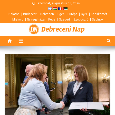
Skip
szombat, augusztus 08, 2026
to
Balaton
Budapest
Debrecen
Eger
Európa
Győr
Kecskemét
content
Miskolc
Nyíregyháza
Pécs
Szeged
Szoboszló
Szolnok
Debreceni Nap