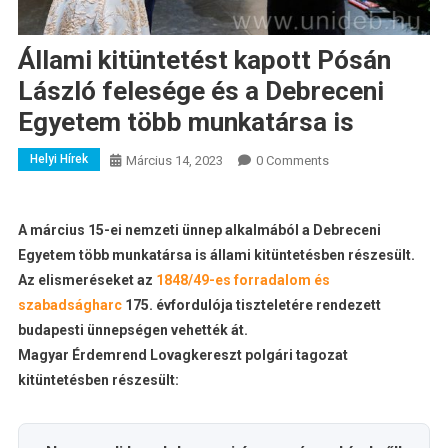
Állami kitüntetést kapott Pósán
László felesége és a Debreceni
Egyetem több munkatársa is
Helyi Hírek
Március 14, 2023
0 Comments
A március 15-ei nemzeti ünnep alkalmából a Debreceni
Egyetem több munkatársa is állami kitüntetésben részesült.
Az elismeréseket az
1848/49-es forradalom és
szabadságharc
175. évfordulója tiszteletére rendezett
budapesti ünnepségen vehették át.
Magyar Érdemrend Lovagkereszt polgári tagozat
kitüntetésben részesült: