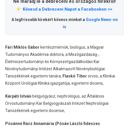
Ne maradj le a debreceni és országos hírekről!
Kövesd a Debreceni Napot a Facebookon >>
A legfrissebb hírekért kövess minket a
Google News-on
is
Fári Miklós Gábor
kertészmérnök, biológus, a Magyar
Tudományos Akadémia doktora, a Mezőgazdaság-,
Élelmiszertudományi és Környezetgazdálkodási Kar
Növénytudományi Intézet Alkalmazott Növénybiológiai
Tanszékének egyetemi tanára,
Flaskó Tibor
orvos, a Klinikai
Központ Urológiai Klinika igazgatója, egyetemi docens,
Kárpáti István
belgyógyász, nephrológus, az Általános
Orvostudományi Kar Belgyógyászati Intézet Nephrológiai
Tanszékének egyetemi docense,
Pósánné Rácz Annamária (Pósán László fideszes