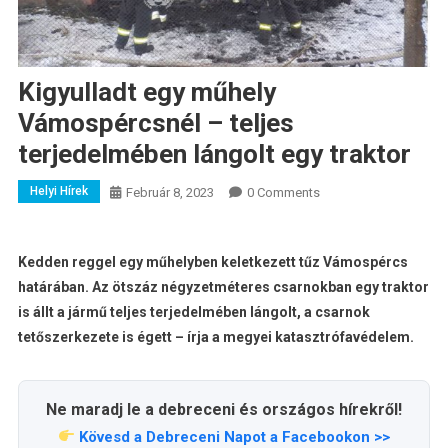
Kigyulladt egy műhely
Vámospércsnél – teljes
terjedelmében lángolt egy traktor
Helyi Hírek
Február 8, 2023
0 Comments
Kedden reggel egy műhelyben keletkezett tűz Vámospércs
határában. Az ötszáz négyzetméteres csarnokban egy traktor
is állt a jármű teljes terjedelmében lángolt, a csarnok
tetőszerkezete is égett – írja a megyei katasztrófavédelem.
Ne maradj le a debreceni és országos hírekről!
Kövesd a Debreceni Napot a Facebookon >>