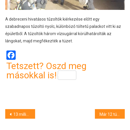
A debreceni hivatásos tűzoltók kiérkezése előtt egy
szabadnapos tűzoltó nyolc, különböző töltetű palackot vitt ki az
épületből. A tűzoltók három vízsugárral körülhatárolták az
lángokat, majd megfékezték a tüzet.
Facebook
Tetszett? Oszd meg
másokkal is!
Bejegyzés
13 milliárd 137 millió forintot költhet a városra idén Hajdúböszörmény
Már 12 túlélőt emelt ki az összedőlt házak alól a Hunor mentőcsapat
navigáció