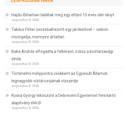
LEGFRISSEBB HÍREK
Hajdú-Biharban találtak meg egy eltűnt 15 éves dán lányt
augusztus 8, 2026
Takács Péter összebalhézott egy járókelővel – videón
mutogatja, mennyire ártatlan
augusztus 8, 2026
Baka András elfogadta a felkérést, ő lesz a köztársasági
elnök
augusztus 8, 2026
Történelmi mélypontra csökkent az Egyesült Államok
legnagyobb víztározójának vízszintje
augusztus 8, 2026
Kossa György leköszönt a Debreceni Egyetemet fenntartó
alapítvány éléről
augusztus 8, 2026