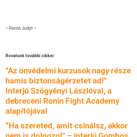
– Rontó Judyt –
Rovatunk további cikkei:
“Az önvédelmi kurzusok nagy része
hamis biztonságérzetet ad!”
Interjú Szögyényi Lászlóval, a
debreceni Ronin Fight Academy
alapítójával
“Ha szereted, amit csinálsz, akkor
nem is dolgozol” – interjú Gombos