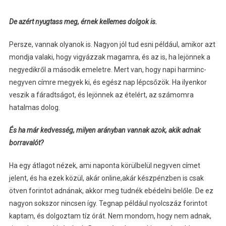
De azért nyugtass meg, érnek kellemes dolgok is.
Persze, vannak olyanok is. Nagyon jól tud esni például, amikor azt
mondja valaki, hogy vigyázzak magamra, és az is, ha lejönnek a
negyedikről a második emeletre. Mert van, hogy napi harminc-
negyven címre megyek ki, és egész nap lépcsőzök. Ha ilyenkor
veszik a fáradtságot, és lejönnek az ételért, az számomra
hatalmas dolog.
És ha már kedvesség, milyen arányban vannak azok, akik adnak
borravalót?
Ha egy átlagot nézek, ami naponta körülbelül negyven címet
jelent, és ha ezek közül, akár online,akár készpénzben is csak
ötven forintot adnának, akkor meg tudnék ebédelni belőle. De ez
nagyon sokszor nincsen így. Tegnap például nyolcszáz forintot
kaptam, és dolgoztam tíz órát. Nem mondom, hogy nem adnak,