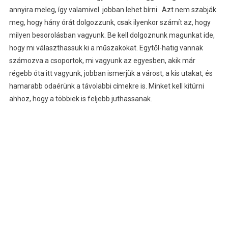
annyira meleg, így valamivel jobban lehet bírni. Azt nem szabják
meg, hogy hány órát dolgozzunk, csak ilyenkor számít az, hogy
milyen besorolásban vagyunk. Be kell dolgoznunk magunkat ide,
hogy mi választhassuk ki a műszakokat. Egytől-hatig vannak
számozva a csoportok, mi vagyunk az egyesben, akik már
régebb óta itt vagyunk, jobban ismerjük a várost, a kis utakat, és
hamarabb odaérünk a távolabbi címekre is. Minket kell kitúrni
ahhoz, hogy a többiek is feljebb juthassanak.