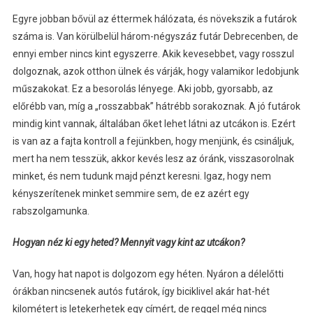
Egyre jobban bővül az éttermek hálózata, és növekszik a futárok
száma is. Van körülbelül három-négyszáz futár Debrecenben, de
ennyi ember nincs kint egyszerre. Akik kevesebbet, vagy rosszul
dolgoznak, azok otthon ülnek és várják, hogy valamikor ledobjunk
műszakokat. Ez a besorolás lényege. Aki jobb, gyorsabb, az
előrébb van, míg a „rosszabbak” hátrébb sorakoznak. A jó futárok
mindig kint vannak, általában őket lehet látni az utcákon is. Ezért
is van az a fajta kontroll a fejünkben, hogy menjünk, és csináljuk,
mert ha nem tesszük, akkor kevés lesz az óránk, visszasorolnak
minket, és nem tudunk majd pénzt keresni. Igaz, hogy nem
kényszerítenek minket semmire sem, de ez azért egy
rabszolgamunka.
Hogyan néz ki egy heted? Mennyit vagy kint az utcákon?
Van, hogy hat napot is dolgozom egy héten. Nyáron a délelőtti
órákban nincsenek autós futárok, így biciklivel akár hat-hét
kilométert is letekerhetek egy címért, de reggel még nincs