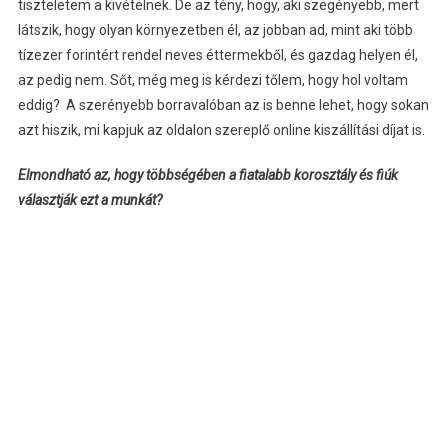
tiszteletem a kivételnek. De az tény, hogy, aki szegényebb, mert
látszik, hogy olyan környezetben él, az jobban ad, mint aki több
tízezer forintért rendel neves éttermekből, és gazdag helyen él,
az pedig nem. Sőt, még meg is kérdezi tőlem, hogy hol voltam
eddig? A szerényebb borravalóban az is benne lehet, hogy sokan
azt hiszik, mi kapjuk az oldalon szereplő online kiszállítási díjat is.
Elmondható az, hogy többségében a fiatalabb korosztály és fiúk
választják ezt a munkát?