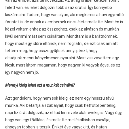
van az ember, azáltal növekszik. Az átlag órabér kétezer forint
felett van, és lehet dolgozni több száz órát is. Így könnyebb
kiszámolni. Tudom, hogy van olyan, aki megkeresi a havi egymillió
forintot is, de annak az embernek nincs élete mellette. Most én is
közel voltam ehhez az összeghez, csak az alváson és munkán
kívül semmi mást sem csináltam. Mondtam is a barátnőmnek,
hogy most egy időre eltűnök, nem fog látni, de ezt csak amiatt
tettem meg, hogy összegyűjtsek annyi pénzt, hogy
eltudjunk menni kényelmesen nyaralni. Most visszavettem egy
kicsit, mert látom magamon, hogy nagyon ki vagyok égve, és ez
így nagyon nem jó.
Mennyi ideig lehet ezt a munkát csinálni?
Azt gondolom, hogy nem sok ideig, ez nem egy hosszú távú
munka. Aki betartja a szabályait, hogy csak hétfőtől péntekig,
napi tíz órát dolgozik, az el tud lenni vele akár évekig is. Vagy úgy,
hogy van egy főállása, és mellette mellékállásban csinálja,
ahogyan többen is teszik. Én két éve vagyok itt, és hatan