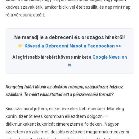
kedves szavak érik, amikor biciklivel ételt szállít, és nap mint nap
rója városunk utcáit.
Ne maradj le a debreceni és országos hírekről!
Kövesd a Debreceni Napot a Facebookon >>
A legfrissebb hírekért kövess minket a
Google News-on
is
Rengeteg futárt látunk az utcákon robogni, száguldozni, házhoz
szállítani. Te miért választottad ezt a pénzkeresési formát?
Kisújszállásról jöttem, és két éve élek Debrecenben. Már elég
korán, tizenöt éves koromban elkezdtem dolgozni –
diákmunkaként kukoricát címereztem a földeken. Nagyon
szeretem a szüleimet, de jobb érzés volt magamnak megvenni