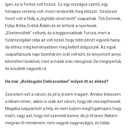
Igen, ez is fontos volt hozzá. Ez egy országos szintű, egy
hónapos verseny volt, most rendezték meg először. Százezer
forint volt a fődíj, a „legtöbb címet kivitt” csapatnak. Tóti Dominik,
Fülöp Attila, Erdődi Ádám és én lettünk a nyertesek.
„Elvetemültek” voltunk, és a leggyorsabbak. Furcsa, mert a
futárszolgálat célja az volt ezzel, hogy több pénzt vigyünk haza,
de ehhez még keményebben meg kellett dolgozunk. Az egyik
csapattársunk napi tizenhárom órát volt kint, és lenyomott annyi
kilométert biciklivel, mint a másik srác robogóval. De megnyertük,
és büszkék vagyunk rá.
Ha már „Boldogulni Debrecenben” milyen itt az életed?
Szeretem ezt a várost, és jól is érzem magam. Amikor kiteszem
a lábam innen, akkor is csak azt várom, hogy ide visszajöhessek.
Magába szippantott a hely, és nem tudom megfogalmazni, hogy
miért, vagy azt, hogy mit szeretek benne, de jó itt lenni. Nekem
megvan itt mindenem, nem vagyok nagyravágyó, és hálás