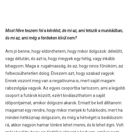
Most félve teszem fel a kérdést, de mi az, ami tetszik a munkádban,
és mi az, ami még a fentieken kívül nem?
Ami jó benne, hogy eldönthetem, hogy mikor dolgozok: délelőtt,
vagy délután, és azt is, hogy megyek egy hétig, vagy inkább
kihagyom. Maga a rugalmasság, és az, hogy nincs főnököm, az
felbecsülhetetlen dolog. Élvezem azt, hogy szabad vagyok.
Ennek viszont meg van a negatívuma is, mert saját magam
rabszolgája vagyok. Az egyes csoportba tartozom, ami a legjobb
csoport a futárok között, ezért kiválaszthatom a saját
időpontjaimat, amikor dolgozni akarok. Emiatt be kell állítanom
magamat egy rendre, hogy mikor menjek ki futárkodni, mert ha
minden hétköznap dolgozom, és még a hétvégét is beáldozom
rá, akkor nagyon hamar tönkre lehet menni, és ki lehet égni. Volt