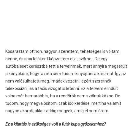
Kosaraztam otthon, nagyon szerettem, tehetséges is voltam
benne, és sportolóként képzeltem el a jövőmet. De egy
autóbaleset keresztbe tett a terveimnek, mert annyira megsérült
a könyököm, hogy azóta sem tudom kinyújtani a karomat. Így az
nem valósulhatott meg. Imádok vezetni, ezért szeretnék
telekocsizni, és a taxis vizsgát is letenni. Ez a tervem elindult
volna már hamarabb is, ha a rendőrök nem szólnak közbe. De
tudom, hogy megvalósítom, csak idő kérdése, mert ha valamit
nagyon akarok, akkor addig megyek, amíg el nem érem.
Ez a kitartás is szükséges volt a futár kupa győzelemhez?