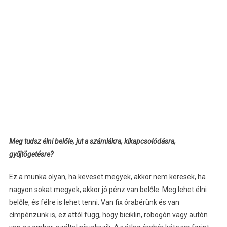
Meg tudsz élni belőle, jut a számlákra, kikapcsolódásra,
gyűjtögetésre?
Ez a munka olyan, ha keveset megyek, akkor nem keresek, ha
nagyon sokat megyek, akkor jó pénz van belőle. Meg lehet élni
belőle, és félre is lehet tenni. Van fix órabérünk és van
címpénzünk is, ez attól függ, hogy biciklin, robogón vagy autón