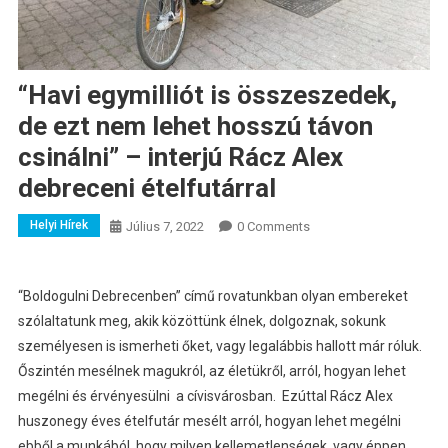
“Havi egymilliót is összeszedek,
de ezt nem lehet hosszú távon
csinálni” – interjú Rácz Alex
debreceni ételfutárral
Helyi Hírek
Július 7, 2022
0 Comments
“Boldogulni Debrecenben” című rovatunkban olyan embereket
szólaltatunk meg, akik közöttünk élnek, dolgoznak, sokunk
személyesen is ismerheti őket, vagy legalábbis hallott már róluk.
Őszintén mesélnek magukról, az életükről, arról, hogyan lehet
megélni és érvényesülni a cívisvárosban.
Ezúttal Rácz Alex
huszonegy éves ételfutár mesélt arról, hogyan lehet megélni
ebből a munkából, hogy milyen kellemetlenségek, vagy éppen