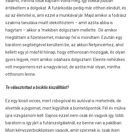
valamit, mintha tőlük kaptam volna meg, így sokkal jobban
értékeltem a dolgokat. A futárkodás pedig már otthon elindult, és
az az életvitel is, ami ezzel a munkával jár. Majd amikor a fodrász
szakma tanulása miatt ideköltöztem – amit azóta abba is
hagytam – akkor a ‘mekiben dolgoztam mellette. De amikor
megláttam a fizetésemet, másnap fel is mondtam. Ezután egy
barátom segítségével kerültem be, az akkori Netpincérhez, ahol
kellett egy jó másfél hónap, hogy otthonosan mozogjak, és olyan
gyors legyek, mint amikor odahaza dolgoztam. Eleinte nehézkes
volt megismerni ezt a nagyvárost, de azóta már olyan, mintha
otthonom lenne.
Te választottad a biciklis kiszállítást?
Ez egy kicsit vicces, mert robogóval és autóval is mehetnék, de
elvették a jogsimat, mert kigyűltek a büntetőpontok. Fél év múlva
újra vizsgáznom kell. Sajnos ezzel nem csak én vagyok így, több
barátom is így járt a futárszolgálatnál, ez benne van a pakliban.
Most kényszerbiciklizésen vagyok, amit szeretek is, csak ilyen