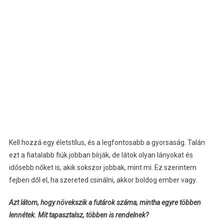
Kell hozzá egy életstílus, és a legfontosabb a gyorsaság. Talán
ezt a fiatalabb fiúk jobban bírják, de látok olyan lányokat és
idősebb nőket is, akik sokszor jobbak, mint mi. Ez szerintem
fejben dől el, ha szereted csinálni, akkor boldog ember vagy.
Azt látom, hogy növekszik a futárok száma, mintha egyre többen
lennétek. Mit tapasztalsz, többen is rendelnek?