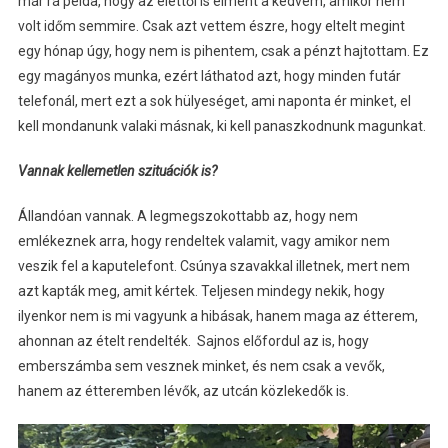
már rá példa, hogy az élettől is elment a kedvem, amikor nem
volt időm semmire. Csak azt vettem észre, hogy eltelt megint
egy hónap úgy, hogy nem is pihentem, csak a pénzt hajtottam. Ez
egy magányos munka, ezért láthatod azt, hogy minden futár
telefonál, mert ezt a sok hülyeséget, ami naponta ér minket, el
kell mondanunk valaki másnak, ki kell panaszkodnunk magunkat.
Vannak kellemetlen szituációk is?
Állandóan vannak. A legmegszokottabb az, hogy nem
emlékeznek arra, hogy rendeltek valamit, vagy amikor nem
veszik fel a kaputelefont. Csúnya szavakkal illetnek, mert nem
azt kapták meg, amit kértek. Teljesen mindegy nekik, hogy
ilyenkor nem is mi vagyunk a hibásak, hanem maga az étterem,
ahonnan az ételt rendelték. Sajnos előfordul az is, hogy
emberszámba sem vesznek minket, és nem csak a vevők,
hanem az étteremben lévők, az utcán közlekedők is.