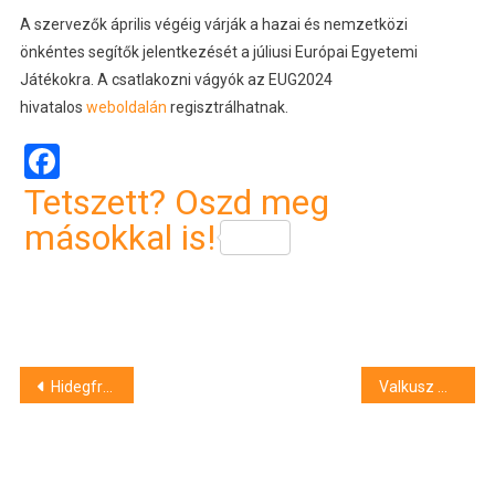
A szervezők április végéig várják a hazai és nemzetközi
önkéntes segítők jelentkezését a júliusi Európai Egyetemi
Játékokra. A csatlakozni vágyók az EUG2024
hivatalos
weboldalán
regisztrálhatnak.
Facebook
Tetszett? Oszd meg
másokkal is!
Bejegyzés
Hidegfront vet véget az áprilisi nyárnak
Valkusz Milán is az X-Faktor egyik mentora lesz
navigáció