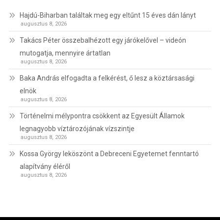
Hajdú-Biharban találtak meg egy eltűnt 15 éves dán lányt
augusztus 8, 2026
Takács Péter összebalhézott egy járókelővel – videón
mutogatja, mennyire ártatlan
augusztus 8, 2026
Baka András elfogadta a felkérést, ő lesz a köztársasági
elnök
augusztus 8, 2026
Történelmi mélypontra csökkent az Egyesült Államok
legnagyobb víztározójának vízszintje
augusztus 8, 2026
Kossa György leköszönt a Debreceni Egyetemet fenntartó
alapítvány éléről
augusztus 8, 2026