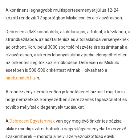
A kontinens legnagyobb multisporteseményét július 12-24.
között rendezik 17 sportágban Miskolcon és a cívisvárosban.
Debrecen a 3×3 kosárlabda, a labdarúgás, a futsal, a kézilabda, a
strandkézilabda, az asztalitenisz és a tollaslabda versenyeknek
ad otthont. Körülbelül 3000 sportoló részvételére számítanak a
cívisvárosban, a sikeres lebonyolításhoz pedig elengedhetetlen
az önkéntes segítők közreműködése. Debrecen és Miskolc
esetében is 500-500 önkéntest várnak – olvasható a
hirek.unideb.hu
-n.
A rendezvény kiemelkedően jó lehetőséget biztosít majd arra,
hogy nemzetközi környezetben szerezzenek tapasztalatot és
tovább mélyítsék idegennyelv tudásukat.
A
Debreceni Egyetemnek
van egy meglévő önkéntes bázisa,
akikre mindig számíthatnak a nagy világversenyeket szervező
szakemberek – mondta a helyi szervezőbizottság egyik