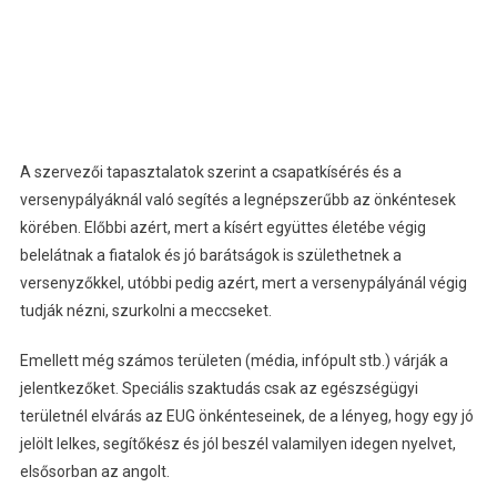
A szervezői tapasztalatok szerint a csapatkísérés és a
versenypályáknál való segítés a legnépszerűbb az önkéntesek
körében. Előbbi azért, mert a kísért együttes életébe végig
belelátnak a fiatalok és jó barátságok is születhetnek a
versenyzőkkel, utóbbi pedig azért, mert a versenypályánál végig
tudják nézni, szurkolni a meccseket.
Emellett még számos területen (média, infópult stb.) várják a
jelentkezőket. Speciális szaktudás csak az egészségügyi
területnél elvárás az EUG önkénteseinek, de a lényeg, hogy egy jó
jelölt lelkes, segítőkész és jól beszél valamilyen idegen nyelvet,
elsősorban az angolt.