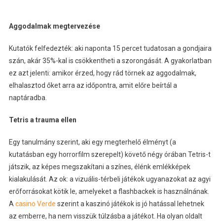
Aggodalmak megtervezése
Kutatók felfedezték: aki naponta 15 percet tudatosan a gondjaira
szán, akár 35%-kal is csökkentheti a szorongását. A gyakorlatban
ez azt jelenti: amikor érzed, hogy rád törnek az aggodalmak,
elhalasztod őket arra az időpontra, amit előre beírtál a
naptáradba.
Tetris a trauma ellen
Egy tanulmány szerint, aki egy megterhelő élményt (a
kutatásban egy horrorfilm szerepelt) követő négy órában Tetris-t
játszik, az képes megszakítani a színes, élénk emlékképek
kialakulását. Az ok: a vizuális-térbeli játékok ugyanazokat az agyi
erőforrásokat kötik le, amelyeket a flashbackek is használnának.
A
casino Verde
szerint a kaszinó játékok is jó hatással lehetnek
az emberre, ha nem visszük túlzásba a játékot. Ha olyan oldalt