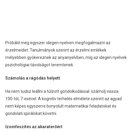
Próbáld meg egyszer idegen nyelven megfogalmazni az
érzelmeidet. Tanulmányok szerint az érzelmi emlékek
mélyebben gyökereznek az anyanyelvben, míg az idegen nyelvek
pszichológiai távolságot teremtenek.
Számolás a rágódás helyett
Ha nem tudsz leállni a túlzott gondolkodással: számolj vissza
100-tól, 7-esével. A kognitív terhelés elmélete szerint az agyad
nem képes egyszerre bonyolult matematikai feladatokat és
gondolati spirálokat követni.
Izomfeszítés az akaraterőért