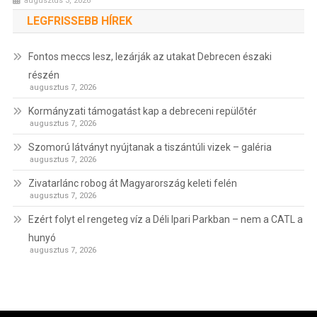
augusztus 3, 2026
LEGFRISSEBB HÍREK
Fontos meccs lesz, lezárják az utakat Debrecen északi
részén
augusztus 7, 2026
Kormányzati támogatást kap a debreceni repülőtér
augusztus 7, 2026
Szomorú látványt nyújtanak a tiszántúli vizek – galéria
augusztus 7, 2026
Zivatarlánc robog át Magyarország keleti felén
augusztus 7, 2026
Ezért folyt el rengeteg víz a Déli Ipari Parkban – nem a CATL a
hunyó
augusztus 7, 2026