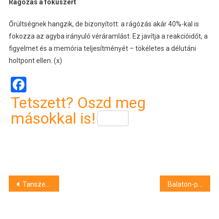
Rágózás a fókuszért
Őrültségnek hangzik, de bizonyított: a rágózás akár 40%-kal is
fokozza az agyba irányuló véráramlást. Ez javítja a reakcióidőt, a
figyelmet és a memória teljesítményét – tökéletes a délutáni
holtpont ellen. (x)
Facebook
Tetszett? Oszd meg
másokkal is!
Bejegyzés
Tanszercsomagokkal segítette a debreceni rászoruló gyerekeket a Karitatív Testület
Balaton-parti lopások miatt két tolvajt állított bíróság elé a Siófoki Ügyészség
navigáció