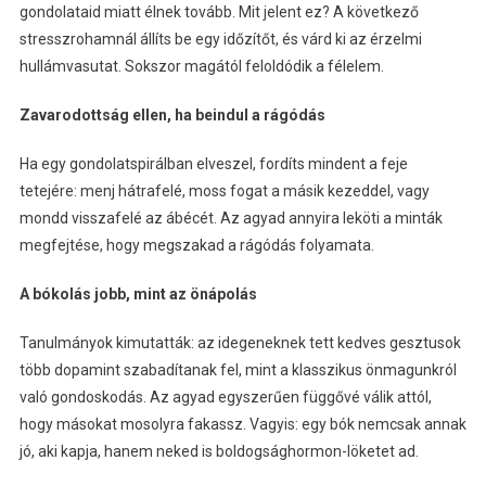
gondolataid miatt élnek tovább. Mit jelent ez? A következő
stresszrohamnál állíts be egy időzítőt, és várd ki az érzelmi
hullámvasutat. Sokszor magától feloldódik a félelem.
Zavarodottság ellen, ha beindul a rágódás
Ha egy gondolatspirálban elveszel, fordíts mindent a feje
tetejére: menj hátrafelé, moss fogat a másik kezeddel, vagy
mondd visszafelé az ábécét. Az agyad annyira leköti a minták
megfejtése, hogy megszakad a rágódás folyamata.
A bókolás jobb, mint az önápolás
Tanulmányok kimutatták: az idegeneknek tett kedves gesztusok
több dopamint szabadítanak fel, mint a klasszikus önmagunkról
való gondoskodás. Az agyad egyszerűen függővé válik attól,
hogy másokat mosolyra fakassz. Vagyis: egy bók nemcsak annak
jó, aki kapja, hanem neked is boldogsághormon-löketet ad.