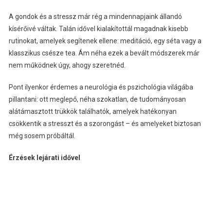
A gondok és a stressz már rég a mindennapjaink állandó
kísérőivé váltak. Talán idővel kialakítottál magadnak kisebb
rutinokat, amelyek segítenek ellene: meditáció, egy séta vagy a
klasszikus csésze tea. Ám néha ezek a bevált módszerek már
nem működnek úgy, ahogy szeretnéd.
Pont ilyenkor érdemes a neurológia és pszichológia világába
pillantani: ott meglepő, néha szokatlan, de tudományosan
alátámasztott trükkök találhatók, amelyek hatékonyan
csökkentik a stresszt és a szorongást – és amelyeket biztosan
még sosem próbáltál.
Érzések lejárati idővel