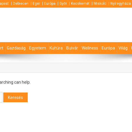
apest
Debrecen
Eger
Európa
Győr
Kecskemét
Miskolc
Nyíregyháza
rt
Gazdaság
Egyetem
Kultúra
Bulvár
Wellness
Európa
Világ
arching can help.