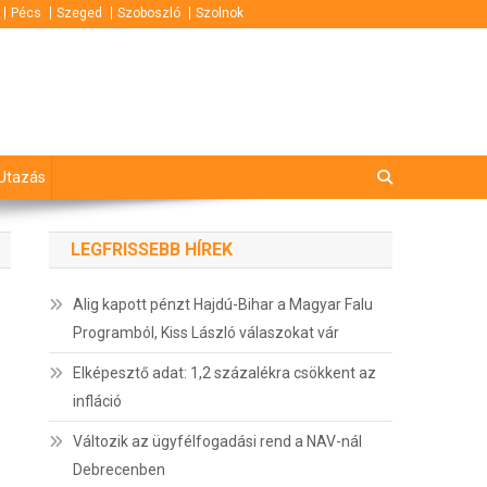
Pécs
Szeged
Szoboszló
Szolnok
Utazás
LEGFRISSEBB HÍREK
Alig kapott pénzt Hajdú-Bihar a Magyar Falu
Programból, Kiss László válaszokat vár
Elképesztő adat: 1,2 százalékra csökkent az
infláció
Változik az ügyfélfogadási rend a NAV-nál
Debrecenben