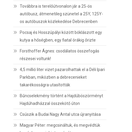
Továbbra is terelőútvonalon jár a 25-ös
autóbusz, átmenetileg szünetel a 25Y, 125Y-
os autóbuszok közlekedése Debrecenben
Pocsaj és Hosszúpályi között bóklászott egy
kutya a hőségben, egy fiatal órákig őrizte
Forsthoffer Ágnes: csodálatos összefogás
részesei voltunk!
4,5 millió liter vizet pazarolhattak el a Déli Ipari
Parkban, miközben a debrecenieket
takarékosságra utasították
Bűncselekmény történt a Hajdúböszörményt
Hajdúhadházzal összekötő úton
Csúszik a Budai Nagy Antal utca újranyitása
Magyar Péter: megcsináltuk, és megvédtük