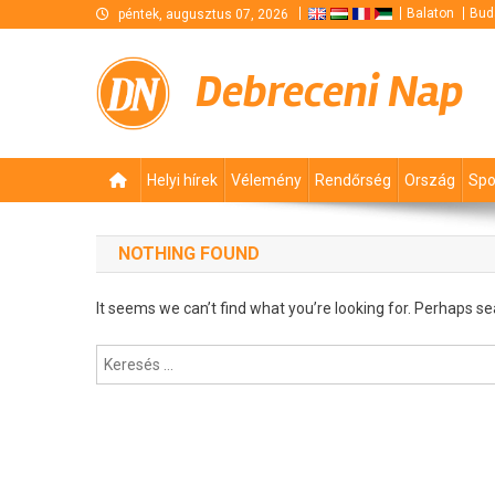
Skip
Balaton
Bud
péntek, augusztus 07, 2026
to
content
Debreceni Nap
Helyi hírek
Vélemény
Rendőrség
Ország
Spo
NOTHING FOUND
It seems we can’t find what you’re looking for. Perhaps se
Keresés: