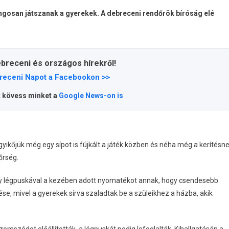
angosan játszanak a gyerekek. A debreceni rendőrök bíróság elé
ebreceni és országos hírekről!
receni Napot a Facebookon >>
t kövess minket a
Google News-on is
yikőjük még egy sípot is fújkált a játék közben és néha még a kerítésn
őrség.
y légpuskával a kezében adott nyomatékot annak, hogy csendesebb
se, mivel a gyerekek sírva szaladtak be a szüleikhez a házba, akik