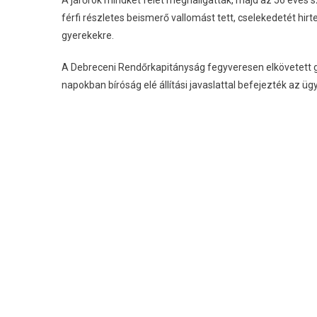
A járőrök mindkét felet meghallgatták, majd az 56 éves sz
férfi részletes beismerő vallomást tett, cselekedetét hi
gyerekekre.
A Debreceni Rendőrkapitányság fegyveresen elkövetett g
napokban bíróság elé állítási javaslattal befejezték az ügy