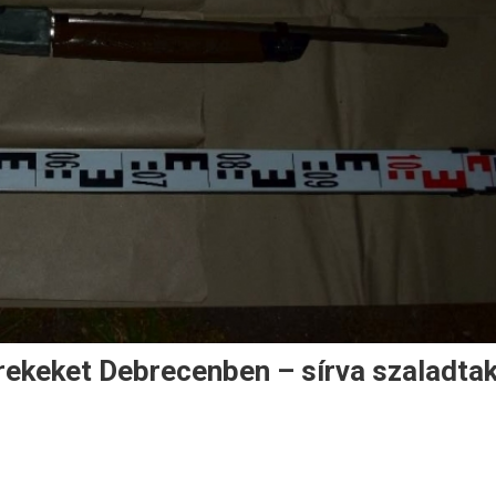
erekeket Debrecenben – sírva szaladta