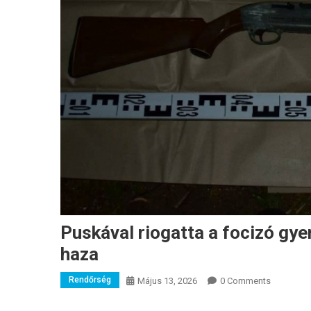
Puskával riogatta a focizó gy
haza
Rendőrség
Május 13, 2026
0 Comments