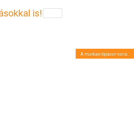
sokkal is!
A munkaerőpiacon korcsoporttól függetlenül a fizetés a legfontosabb szempont egy állás megítélésénél