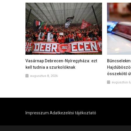
Vasárnap Debrecen-Nyíregyháza: ezt
Bűncselekmé
kell tudnia a szurkolóknak
Hajdúböszö
összekötő ú
augusztus 8, 2026
augusztus 6
Impresszum
Adatkezelési tájékoztató