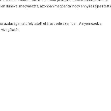
omszédot előállították, a légpuskát pedig lefoglalták. Kihallgatásán a
rtelen dühével magyarázta, azonban megbánta, hogy ennyire ráijesztett 
arázdaság miatt folytatott eljárást vele szemben. A nyomozók a
 vizsgálatát.