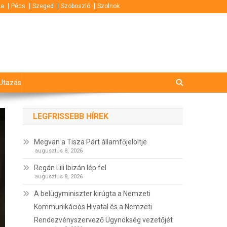
za
Pécs
Szeged
Szoboszló
Szolnok
Utazás
LEGFRISSEBB HÍREK
Megvan a Tisza Párt államfőjelöltje
augusztus 8, 2026
Regán Lili Ibizán lép fel
augusztus 8, 2026
A belügyminiszter kirúgta a Nemzeti
Kommunikációs Hivatal és a Nemzeti
Rendezvényszervező Ügynökség vezetőjét