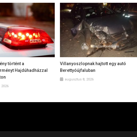
ny történt a
Villanyoszlopnak hajtott egy autó
rményt Hajdúhadházzal
Berettyóújfaluban
ton
augusztus 8, 2026
, 2026