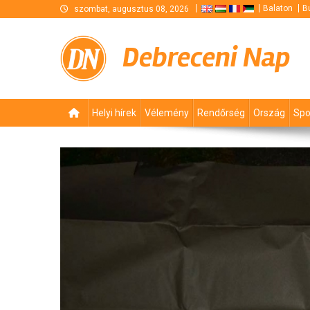
Skip
Balaton
B
szombat, augusztus 08, 2026
to
content
Debreceni Nap
Helyi hírek
Vélemény
Rendőrség
Ország
Spo