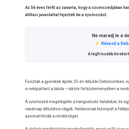
Az 56 éves férfit az zavarta, hogy a szomszédjában h
állítási javaslattal fejezték be a nyomozást.
Ne maradj le a d
Kövesd a Deb
A legfrissebb hírekér
Fociztak a gyerekek április 25-én délután Debrecenben, eg
is nekipattant a labda – idézte fel közleményében a rend
A szomszéd megelégelte a hangoskodó fiatalokat, és eg
vasárnap délutánra vágyik. Hatásosnak bizonyult a fellépé
azonnal hívták a rendőrséget.