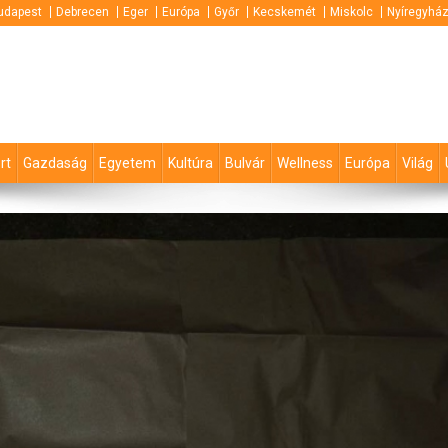
udapest
Debrecen
Eger
Európa
Győr
Kecskemét
Miskolc
Nyíregyhá
rt
Gazdaság
Egyetem
Kultúra
Bulvár
Wellness
Európa
Világ