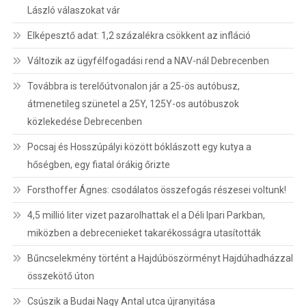
László válaszokat vár
Elképesztő adat: 1,2 százalékra csökkent az infláció
Változik az ügyfélfogadási rend a NAV-nál Debrecenben
Továbbra is terelőútvonalon jár a 25-ös autóbusz,
átmenetileg szünetel a 25Y, 125Y-os autóbuszok
közlekedése Debrecenben
Pocsaj és Hosszúpályi között bóklászott egy kutya a
hőségben, egy fiatal órákig őrizte
Forsthoffer Ágnes: csodálatos összefogás részesei voltunk!
4,5 millió liter vizet pazarolhattak el a Déli Ipari Parkban,
miközben a debrecenieket takarékosságra utasították
Bűncselekmény történt a Hajdúböszörményt Hajdúhadházzal
összekötő úton
Csúszik a Budai Nagy Antal utca újranyitása