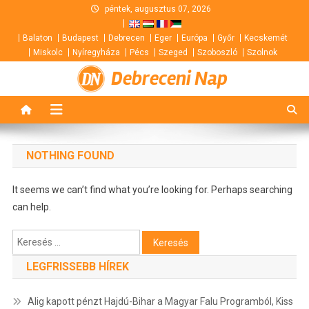
Skip
péntek, augusztus 07, 2026
to
Balaton
Budapest
Debrecen
Eger
Európa
Győr
Kecskemét
content
Miskolc
Nyíregyháza
Pécs
Szeged
Szoboszló
Szolnok
Debreceni Nap
NOTHING FOUND
It seems we can’t find what you’re looking for. Perhaps searching
can help.
Keresés:
LEGFRISSEBB HÍREK
Alig kapott pénzt Hajdú-Bihar a Magyar Falu Programból, Kiss