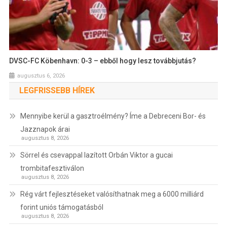
DVSC-FC Köbenhavn: 0-3 – ebből hogy lesz továbbjutás?
augusztus 6, 2026
LEGFRISSEBB HÍREK
Mennyibe kerül a gasztroélmény? Íme a Debreceni Bor- és
Jazznapok árai
augusztus 8, 2026
Sörrel és csevappal lazított Orbán Viktor a gucai
trombitafesztiválon
augusztus 8, 2026
Rég várt fejlesztéseket valósíthatnak meg a 6000 milliárd
forint uniós támogatásból
augusztus 8, 2026