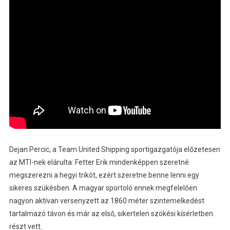
Dejan Percic, a Team United Shipping sportigazgatója előzetesen
az MTI-nek elárulta: Fetter Erik mindenképpen szeretné
megszerezni a hegyi trikót, ezért szeretne benne lenni egy
sikeres szükésben. A magyar sportoló ennek megfelelően
nagyon aktívan versenyzett az 1860 méter szintemelkedést
tartalmazó távon és már az első, sikertelen szökési kísérletben
részt vett.