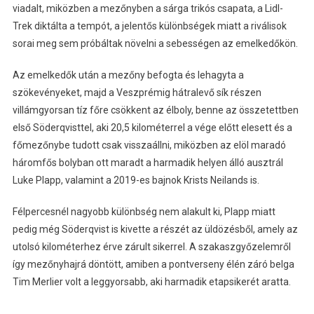
viadalt, miközben a mezőnyben a sárga trikós csapata, a Lidl-
Trek diktálta a tempót, a jelentős különbségek miatt a riválisok
sorai meg sem próbáltak növelni a sebességen az emelkedőkön.
Az emelkedők után a mezőny befogta és lehagyta a
szökevényeket, majd a Veszprémig hátralevő sík részen
villámgyorsan tíz főre csökkent az élboly, benne az összetettben
első Söderqvisttel, aki 20,5 kilométerrel a vége előtt elesett és a
főmezőnybe tudott csak visszaállni, miközben az elöl maradó
háromfős bolyban ott maradt a harmadik helyen álló ausztrál
Luke Plapp, valamint a 2019-es bajnok Krists Neilands is.
Félpercesnél nagyobb különbség nem alakult ki, Plapp miatt
pedig még Söderqvist is kivette a részét az üldözésből, amely az
utolsó kilométerhez érve zárult sikerrel. A szakaszgyőzelemről
így mezőnyhajrá döntött, amiben a pontverseny élén záró belga
Tim Merlier volt a leggyorsabb, aki harmadik etapsikerét aratta.