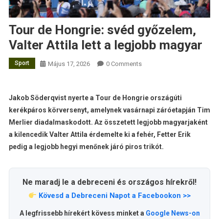
Tour de Hongrie: svéd győzelem,
Valter Attila lett a legjobb magyar
Sport
Május 17, 2026
0 Comments
Jakob Söderqvist nyerte a Tour de Hongrie országúti
kerékpáros körversenyt, amelynek vasárnapi záróetapján Tim
Merlier diadalmaskodott. Az összetett legjobb magyarjaként
a kilencedik Valter Attila érdemelte ki a fehér, Fetter Erik
pedig a legjobb hegyi menőnek járó piros trikót.
Ne maradj le a debreceni és országos hírekről!
Kövesd a Debreceni Napot a Facebookon >>
A legfrissebb hírekért kövess minket a
Google News-on