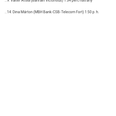
…9. Valter Attila (Bahrain Victorious) 1:34 perc hátrány
…14. Dina Márton (MBH Bank-CSB-Telecom Fort) 1:50 p. h.