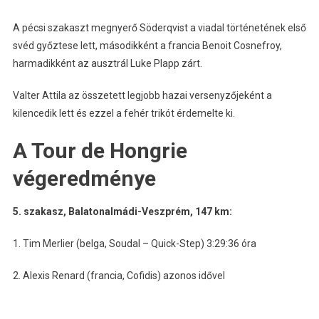
A pécsi szakaszt megnyerő Söderqvist a viadal történetének első
svéd győztese lett, másodikként a francia Benoit Cosnefroy,
harmadikként az ausztrál Luke Plapp zárt.
Valter Attila az összetett legjobb hazai versenyzőjeként a
kilencedik lett és ezzel a fehér trikót érdemelte ki.
A Tour de Hongrie
végeredménye
5. szakasz, Balatonalmádi-Veszprém, 147 km:
1. Tim Merlier (belga, Soudal – Quick-Step) 3:29:36 óra
2. Alexis Renard (francia, Cofidis) azonos idővel