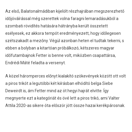
Az első, Balatonalmádiban kijelölt részhajrában megszerezhető
időjóváírással még szerettek volna faragni lemaradásukból a
szombati rövidítés hatására hátrányba került összetett
esélyesek, ez akkora tempót eredményezett, hogy időlegesen
szétszakadt a mezőny. Végül azonban heten el tudtak tekerni, s
ebben a bolyban a kitartóan próbálkozó, kétszeres magyar
időfutambajnok Fetter is benne volt, miközben csapattársa,
Endrédi Máté feladta a versenyt.
A közel háromperces előnyt kialakító szökevények között ott volt
a piros trikót a legutóbbi két kiírásban elhódító belga Siebe
Deweirdt is, ám Fetter mind az öt hegyi hajrát elvitte. Így
megnyerte ezt a kategóriát és övé lett a piros trikó, ami Valter
Attila 2020-as sikere óta először jött össze hazai kerékpárosnak.