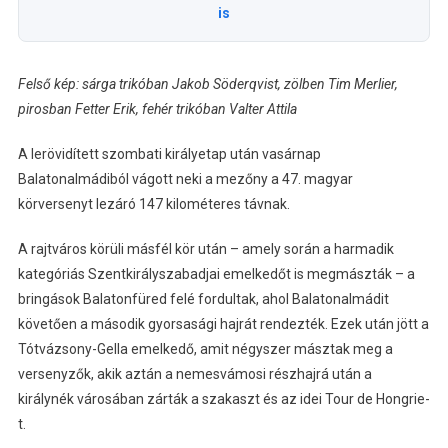
is
Felső kép: sárga trikóban Jakob Söderqvist, zölben Tim Merlier,
pirosban Fetter Erik, fehér trikóban Valter Attila
A lerövidített szombati királyetap után vasárnap
Balatonalmádiból vágott neki a mezőny a 47. magyar
körversenyt lezáró 147 kilométeres távnak.
A rajtváros körüli másfél kör után – amely során a harmadik
kategóriás Szentkirályszabadjai emelkedőt is megmászták – a
bringások Balatonfüred felé fordultak, ahol Balatonalmádit
követően a második gyorsasági hajrát rendezték. Ezek után jött a
Tótvázsony-Gella emelkedő, amit négyszer másztak meg a
versenyzők, akik aztán a nemesvámosi részhajrá után a
királynék városában zárták a szakaszt és az idei Tour de Hongrie-
t.