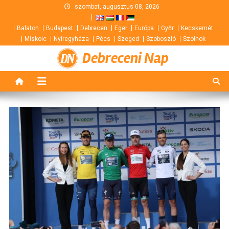
Skip
szombat, augusztus 08, 2026
to
Balaton
Budapest
Debrecen
Eger
Európa
Győr
Kecskemét
content
Miskolc
Nyíregyháza
Pécs
Szeged
Szoboszló
Szolnok
Debreceni Nap