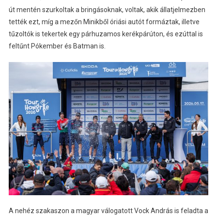
út mentén szurkoltak a bringásoknak, voltak, akik állatjelmezben
tették ezt, míg a mezőn Minikből óriási autót formáztak, illetve
tűzoltók is tekertek egy párhuzamos kerékpárúton, és ezúttal is
feltűnt Pókember és Batman is.
A nehéz szakaszon a magyar válogatott Vock András is feladta a