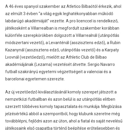
A 46 éves spanyol szakember az Atletico Bilbaótól érkezik, ahol
az elmúlt 3 évben “a világ egyik leghatékonyabban működő
labdarúgó akadémiáját” vezette. A pro licenccel is rendelkező,
játékosként a Villarrealban is megfordult szakember korábban
különféle szerepkörökben dolgozott a Villarrealnál (utánpótlás
módszertani vezető), a Levanténál (asszisztens edző), a Rubin
Kazanynál (asszisztens edző, utánpótlás vezető) és a Karpaty
Lvovnál (vezetőedző), mielőtt az Athletic Club de Bilbao
akadémiájának (Lezama) vezetését átvette. Sergio Navarro
futball szakirányú egyetemi végzettségeit a valenciai és a
barcelonai egyetemen szerezte.
Az új vezetőedző kiválasztásánál komoly szerepet játszott a
nemzetközi futballban és azon belül is az utánpótlás elitben
szerzett többéves komoly tapasztalata és munkája. Megbízása
jelzésértékű abból a szempontból, hogy klubunk szeretne még
továbblépni, fejlődni azon az úton, ahol a fiatal és saját nevelésű
játékosaink első csapatba történő beépítése erőteljesebben és