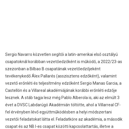
Sergio Navarro közvetlen segítői a latin-amerikai első osztályú
csapatoknál korábban vezetőedzőként is működő, a 2022/23-as
szezonban a Bilbao B csapatának vezetőedzőjeként
tevékenykedő Álex Pallarés (asszisztens edzőként), valamint
vezető erőnléti és teljesítmény edzőként Sergio Manas Garcia, a
Castellón és a Villareal akadémiájának korábbi erőnléti edzője
lesznek. A stáb tagja lesz még Pablo Alberola is, aki az elmúlt 3
évet a DVSC Labdarúgó Akadémián töltötte, ahol a Villarreal CF-
fel érvényben lévő együttműködésben a helyi módszertani
vezetői feladatokat látta el. Feladatköre az akadémia, a második
csapat és az NB I-es csapat közötti kapcsolattartás, illetve a