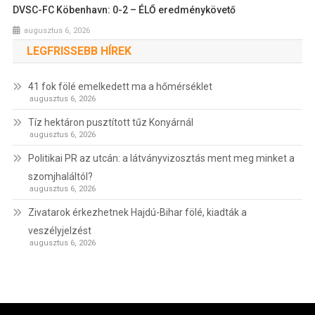
DVSC-FC Köbenhavn: 0-2 – ÉLŐ eredménykövető
augusztus 6, 2026
LEGFRISSEBB HÍREK
41 fok fölé emelkedett ma a hőmérséklet
augusztus 6, 2026
Tíz hektáron pusztított tűz Konyárnál
augusztus 6, 2026
Politikai PR az utcán: a látványvizosztás ment meg minket a
szomjhaláltól?
augusztus 6, 2026
Zivatarok érkezhetnek Hajdú-Bihar fölé, kiadták a
veszélyjelzést
augusztus 6, 2026