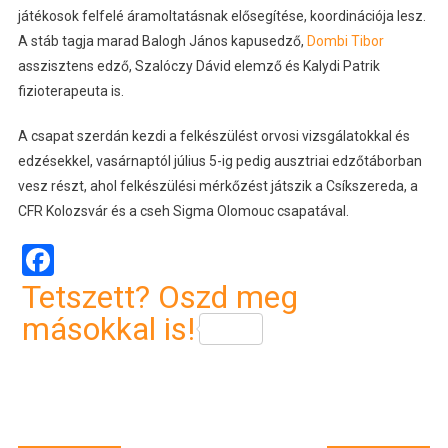
játékosok felfelé áramoltatásnak elősegítése, koordinációja lesz.
A stáb tagja marad Balogh János kapusedző,
Dombi Tibor
asszisztens edző, Szalóczy Dávid elemző és Kalydi Patrik
fizioterapeuta is.
A csapat szerdán kezdi a felkészülést orvosi vizsgálatokkal és
edzésekkel, vasárnaptól július 5-ig pedig ausztriai edzőtáborban
vesz részt, ahol felkészülési mérkőzést játszik a Csíkszereda, a
CFR Kolozsvár és a cseh Sigma Olomouc csapatával.
Facebook
Tetszett? Oszd meg
másokkal is!