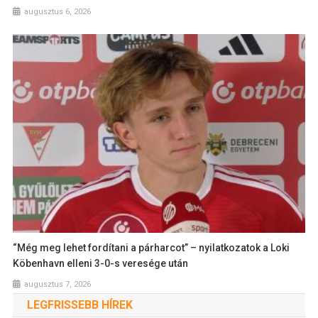
augusztus 6, 2026
“Még meg lehet fordítani a párharcot” – nyilatkozatok a Loki
Köbenhavn elleni 3-0-s veresége után
augusztus 7, 2026
LEGFRISSEBB HÍREK