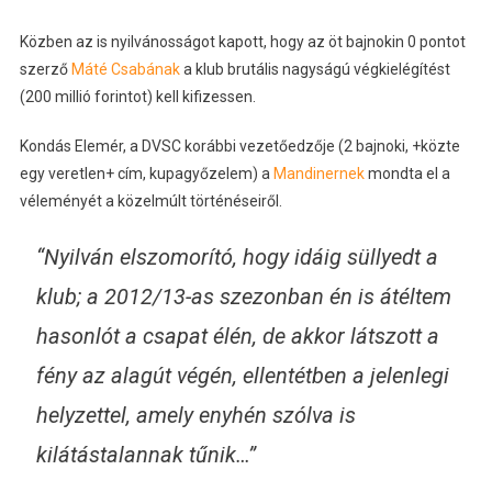
Közben az is nyilvánosságot kapott, hogy az öt bajnokin 0 pontot
szerző
Máté Csabának
a klub brutális nagyságú végkielégítést
(200 millió forintot) kell kifizessen.
Kondás Elemér, a DVSC korábbi vezetőedzője (2 bajnoki, +közte
egy veretlen+ cím, kupagyőzelem) a
Mandinernek
mondta el a
véleményét a közelmúlt történéseiről.
“Nyilván elszomorító, hogy idáig süllyedt a
klub; a 2012/13-as szezonban én is átéltem
hasonlót a csapat élén, de akkor látszott a
fény az alagút végén, ellentétben a jelenlegi
helyzettel, amely enyhén szólva is
kilátástalannak tűnik…”