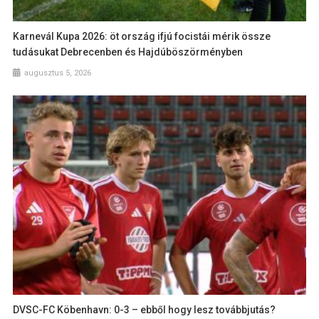
Karnevál Kupa 2026: öt ország ifjú focistái mérik össze
tudásukat Debrecenben és Hajdúböszörményben
augusztus 5, 2026
DVSC-FC Köbenhavn: 0-3 – ebből hogy lesz továbbjutás?