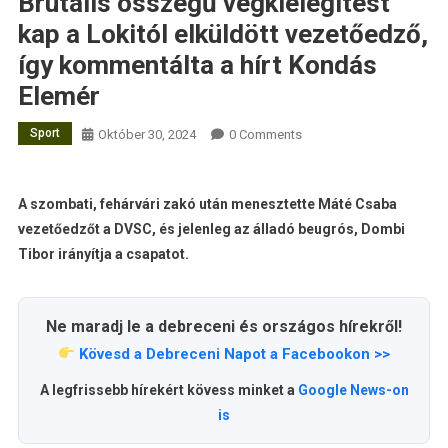
Brutális összegű végkielégítést
kap a Lokitól elküldött vezetőedző,
így kommentálta a hírt Kondás
Elemér
Sport
Október 30, 2024
0 Comments
A szombati, fehárvári zakó után menesztette Máté Csaba
vezetőedzőt a DVSC, és jelenleg az álladó beugrós, Dombi
Tibor irányítja a csapatot.
Ne maradj le a debreceni és országos hírekről!
Kövesd a Debreceni Napot a Facebookon >>
A legfrissebb hírekért kövess minket a
Google News-on
is