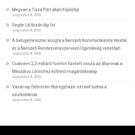
Megvan a Tisza Párt államfőjelöltje
augusztus 8, 2026
Regán Lili Ibizán lép fel
augusztus 8, 2026
A belügyminiszter kirúgta a Nemzeti Kommunikációs Hivatal
és a Nemzeti Rendezvényszervező Ügynökség vezetőjét
augusztus 8, 2026
Csaknem 2,3 milliárd forintot fizetett vissza az államnak a
Mészáros Lőrinchez köthető magántőkealap
augusztus 8, 2026
Vasárnap Debrecen-Nyíregyháza: ezt kell tudnia a
szurkolóknak
augusztus 8, 2026