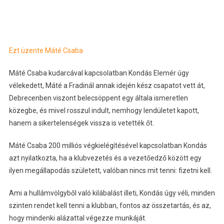
Ezt üzente Máté Csaba
Máté Csaba kudarcával kapcsolatban Kondás Elemér úgy
vélekedett, Máté a Fradinál annak idején kész csapatot vett át,
Debrecenben viszont belecsöppent egy általa ismeretlen
közegbe, és mivel rosszul indult, nemhogy lendületet kapott,
hanem a sikertelenségek vissza is vetették őt.
Máté Csaba 200 milliós végkielégítésével kapcsolatban Kondás
azt nyilatkozta, ha a klubvezetés és a vezetőedző között egy
ilyen megállapodás született, valóban nincs mit tenni: fizetni kell.
Ami a hullámvölgyből való kilábalást illeti, Kondás úgy véli, minden
szinten rendet kell tenni a klubban, fontos az összetartás, és az,
hogy mindenki alázattal végezze munkáját.