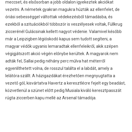
meccset, és elsősorban a jobb oldalon igyekeztek akciókat
vezetni. A németek gyakran magukra húzták az ellenfelet, de
óriási sebességgel váltottak védekezésből támadásba, és
ezekből a szituációkból többször is veszélyesek voltak, Füllkrug
ziccerénél Gulácsinak kellett nagyot védenie. Valamivel később
már a Leipzigben légióskodó kapus sem tudott segíteni, a
magyar védők ugyanis lemaradtak ellenfeleikről, akik szépen
végigjátszott akció végén előnybe kerültek. A magyarok nem
adták fel, Sallai pedig néhány perc múlva hat méterről
egyenlíthetett volna, de rosszul találta el a labdát, amely a
lelátóra szállt. A házigazdákat érezhetően megnyugtatta a
vezető gól, kisvártatva Havertz a keresztlécre fejelt egy beadást,
közvetlenül a szünet előtt pedig Musiala kiváló keresztpasszát
rúgta ziccerben kapu mellé az Arsenal támadója.