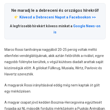
Ne maradj le a debreceni és országos hírekről!
Kövesd a Debreceni Napot a Facebookon >>
A legfrissebb hírekért kövess minket a
Google News-on
is
Marco Rossi tanítványai nagyjából 20-25 percig voltak méltó
ellenfelei vendéglátójuknak, akik aztán felőrölték a riválist, egyre
nagyobb fölénybe kerültek, s végül kiütéses diadalt arattak saját
közönségük előtt. A gólokat Füllkrug, Musiala, Wirtz, Pavlovic és
Havertz szerezték.
A magyarok Rossi irányításával eddig még nem kaptak öt gólt
egy mérkőzésen.
A magyar csapat jövő kedden Bosznia-Hercegovina együttesét
fogadja az NL második fordulós mérkőzésén a Puskás Arénában.