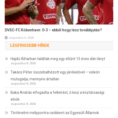
DVSC-FC Köbenhavn: 0-3 – ebből hogy lesz továbbjutás?
augusztus 6, 2026
LEGFRISSEBB HÍREK
Hajdú-Biharban találtak meg egy eltűnt 15 éves dán lányt
augusztus 8, 2026
Takács Péter összebalhézott egy járókelővel – videón
mutogatja, mennyire ártatlan
augusztus 8, 2026
Baka András elfogadta a felkérést, ő lesz a köztársasági
elnök
augusztus 8, 2026
Történelmi mélypontra csökkent az Egyesült Államok