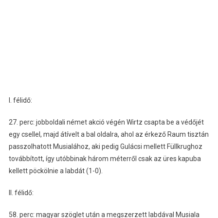
I. félidő:
27. perc: jobboldali német akció végén Wirtz csapta be a védőjét
egy csellel, majd átívelt a bal oldalra, ahol az érkező Raum tisztán
passzolhatott Musialához, aki pedig Gulácsi mellett Füllkrughoz
továbbított, így utóbbinak három méterről csak az üres kapuba
kellett pöckölnie a labdát (1-0).
II. félidő:
58. perc: magyar szöglet után a megszerzett labdával Musiala