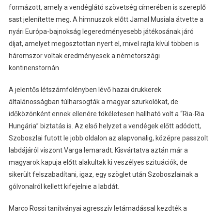
formázott, amely a vendéglátó szövetség címerében is szereplő
sast jelenítette meg. A himnuszok előtt Jamal Musiala átvette a
nyári Európa-bajnokság legeredményesebb játékosának járó
díjat, amelyet megosztottan nyert el, mivel rajta kívül többen is
háromszor voltak eredményesek a németországi
kontinenstornán.
A jelentős létszámfölényben lévő hazai drukkerek
általánosságban túlharsogták a magyar szurkolókat, de
időközönként ennek ellenére tökéletesen hallható volt a “Ria-Ria
Hungária” biztatás is. Az első helyzet a vendégek előtt adódott,
Szoboszlai futott le jobb oldalon az alapvonalig, középre passzolt
labdájáról viszont Varga lemaradt. Kisvártatva aztán már a
magyarok kapuja előtt alakultak ki veszélyes szituációk, de
sikerült felszabadítani, igaz, egy szöglet után Szoboszlainak a
gólvonalról kellett kifejelnie a labdát.
Marco Rossi tanítványai agresszív letámadással kezdték a