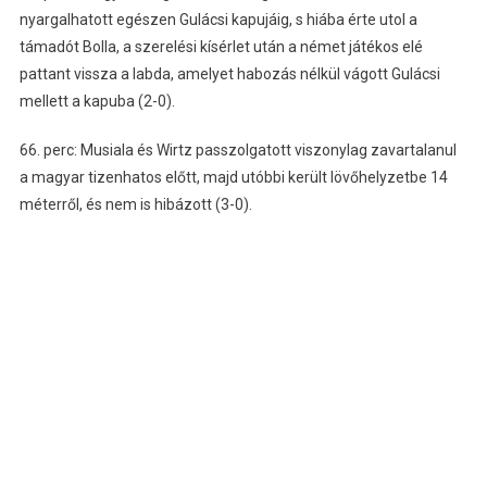
nyargalhatott egészen Gulácsi kapujáig, s hiába érte utol a
támadót Bolla, a szerelési kísérlet után a német játékos elé
pattant vissza a labda, amelyet habozás nélkül vágott Gulácsi
mellett a kapuba (2-0).
66. perc: Musiala és Wirtz passzolgatott viszonylag zavartalanul
a magyar tizenhatos előtt, majd utóbbi került lövőhelyzetbe 14
méterről, és nem is hibázott (3-0).