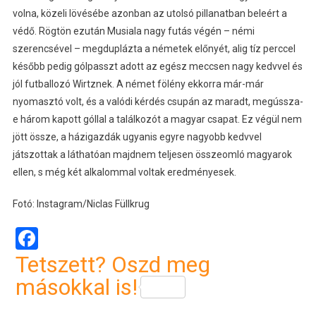
volna, közeli lövésébe azonban az utolsó pillanatban beleért a
védő. Rögtön ezután Musiala nagy futás végén – némi
szerencsével – megduplázta a németek előnyét, alig tíz perccel
később pedig gólpasszt adott az egész meccsen nagy kedvvel és
jól futballozó Wirtznek. A német fölény ekkorra már-már
nyomasztó volt, és a valódi kérdés csupán az maradt, megússza-
e három kapott góllal a találkozót a magyar csapat. Ez végül nem
jött össze, a házigazdák ugyanis egyre nagyobb kedvvel
játszottak a láthatóan majdnem teljesen összeomló magyarok
ellen, s még két alkalommal voltak eredményesek.
Fotó: Instagram/Niclas Füllkrug
Facebook
Tetszett? Oszd meg
másokkal is!