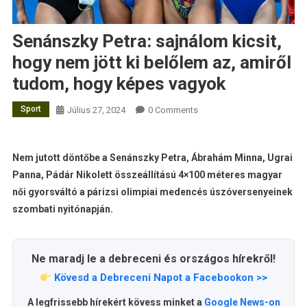
Senánszky Petra: sajnálom kicsit,
hogy nem jött ki belőlem az, amiről
tudom, hogy képes vagyok
Sport
Július 27, 2024
0 Comments
Nem jutott döntőbe a Senánszky Petra, Ábrahám Minna, Ugrai
Panna, Pádár Nikolett összeállítású 4×100 méteres magyar
női gyorsváltó a párizsi olimpiai medencés úszóversenyeinek
szombati nyitónapján.
Ne maradj le a debreceni és országos hírekről!
Kövesd a Debreceni Napot a Facebookon >>
A legfrissebb hírekért kövess minket a
Google News-on