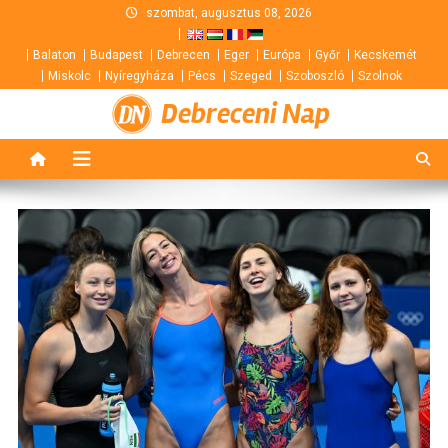
Skip
szombat, augusztus 08, 2026
to
Balaton
Budapest
Debrecen
Eger
Európa
Győr
Kecskemét
content
Miskolc
Nyíregyháza
Pécs
Szeged
Szoboszló
Szolnok
Debreceni Nap