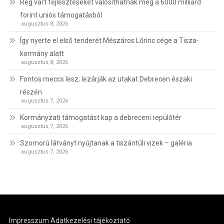
Rég várt fejlesztéseket valósíthatnak meg a 6000 milliárd
forint uniós támogatásból
augusztus 8, 2026
Így nyerte el első tenderét Mészáros Lőrinc cége a Tisza-
kormány alatt
augusztus 8, 2026
Fontos meccs lesz, lezárják az utakat Debrecen északi
részén
augusztus 7, 2026
Kormányzati támogatást kap a debreceni repülőtér
augusztus 7, 2026
Szomorú látványt nyújtanak a tiszántúli vizek – galéria
augusztus 7, 2026
Impresszum
Adatkezelési tájékoztató