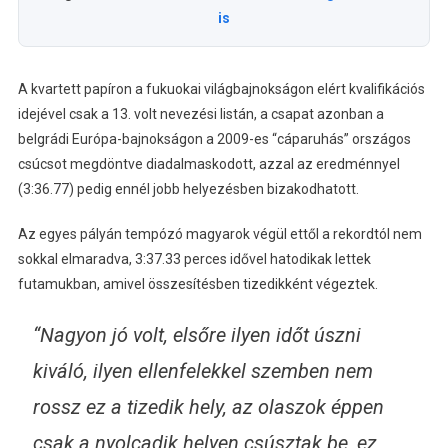
is
A kvartett papíron a fukuokai világbajnokságon elért kvalifikációs
idejével csak a 13. volt nevezési listán, a csapat azonban a
belgrádi Európa-bajnokságon a 2009-es “cáparuhás” országos
csúcsot megdöntve diadalmaskodott, azzal az eredménnyel
(3:36.77) pedig ennél jobb helyezésben bizakodhatott.
Az egyes pályán tempózó magyarok végül ettől a rekordtól nem
sokkal elmaradva, 3:37.33 perces idővel hatodikak lettek
futamukban, amivel összesítésben tizedikként végeztek.
“Nagyon jó volt, elsőre ilyen időt úszni
kiváló, ilyen ellenfelekkel szemben nem
rossz ez a tizedik hely, az olaszok éppen
csak a nyolcadik helyen csúsztak be, ez