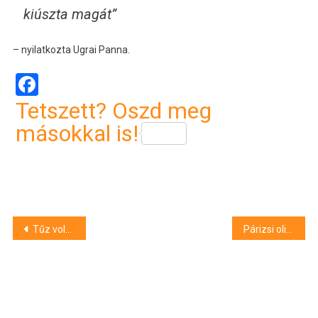
kiúszta magát”
– nyilatkozta Ugrai Panna.
Facebook
Tetszett? Oszd meg
másokkal is!
Bejegyzés
Tűz volt Tégláson, mentőhelikopter érkezett a József Attila utcába
Párizsi olimpia: Szilágyi Áron az első körben kikapott
navigáció