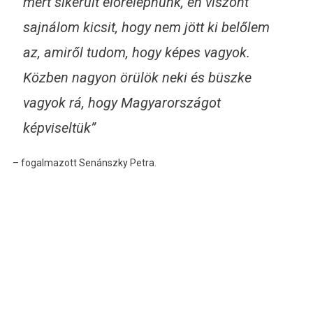
mert sikerült előrelépnünk, én viszont
sajnálom kicsit, hogy nem jött ki belőlem
az, amiről tudom, hogy képes vagyok.
Közben nagyon örülök neki és büszke
vagyok rá, hogy Magyarországot
képviseltük”
– fogalmazott Senánszky Petra.