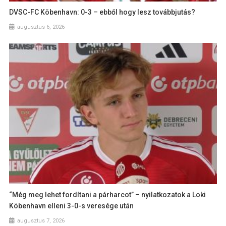
DVSC-FC Köbenhavn: 0-3 – ebből hogy lesz továbbjutás?
augusztus 6, 2026
“Még meg lehet fordítani a párharcot” – nyilatkozatok a Loki
Köbenhavn elleni 3-0-s veresége után
augusztus 7, 2026