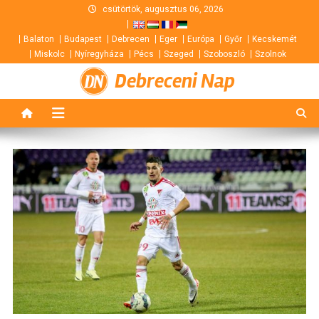
Skip
csütörtök, augusztus 06, 2026
to
Balaton
Budapest
Debrecen
Eger
Európa
Győr
Kecskemét
content
Miskolc
Nyíregyháza
Pécs
Szeged
Szoboszló
Szolnok
Debreceni Nap