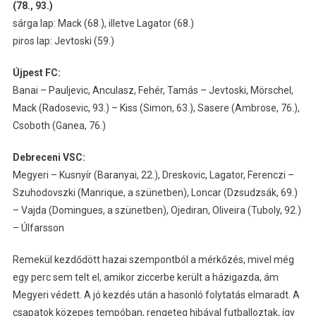
(78., 93.)
sárga lap: Mack (68.), illetve Lagator (68.)
piros lap: Jevtoski (59.)
Újpest FC:
Banai – Pauljevic, Anculasz, Fehér, Tamás – Jevtoski, Mörschel,
Mack (Radosevic, 93.) – Kiss (Simon, 63.), Sasere (Ambrose, 76.),
Csoboth (Ganea, 76.)
Debreceni VSC:
Megyeri – Kusnyír (Baranyai, 22.), Dreskovic, Lagator, Ferenczi –
Szuhodovszki (Manrique, a szünetben), Loncar (Dzsudzsák, 69.)
– Vajda (Domingues, a szünetben), Ojediran, Oliveira (Tuboly, 92.)
– Úlfarsson
Remekül kezdődött hazai szempontból a mérkőzés, mivel még
egy perc sem telt el, amikor ziccerbe került a házigazda, ám
Megyeri védett. A jó kezdés után a hasonló folytatás elmaradt. A
csapatok közepes tempóban, rengeteg hibával futballoztak, így