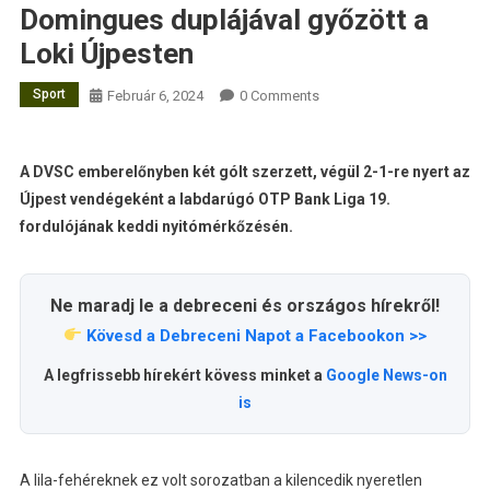
Domingues duplájával győzött a
Loki Újpesten
Sport
Február 6, 2024
0 Comments
A DVSC emberelőnyben két gólt szerzett, végül 2-1-re nyert az
Újpest vendégeként a labdarúgó OTP Bank Liga 19.
fordulójának keddi nyitómérkőzésén.
Ne maradj le a debreceni és országos hírekről!
Kövesd a Debreceni Napot a Facebookon >>
A legfrissebb hírekért kövess minket a
Google News-on
is
A lila-fehéreknek ez volt sorozatban a kilencedik nyeretlen