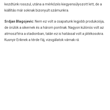
kezdtünk rosszul, utána a mérkőzés kiegyensúlyozott lett, de a
kiállítás már soknak bizonyult számunkra.
Srdjan Blagojevic:
Nem ez volt a csapatunk legjobb produkciója,
de örülök a sikernek és a három pontnak. Nagyon különös volt az
atmoszféra a stadionban, talán ez is hatással volt a játékosokra.
Kusnyir Eriknek a térde fáj, vizsgálatok várnak rá.