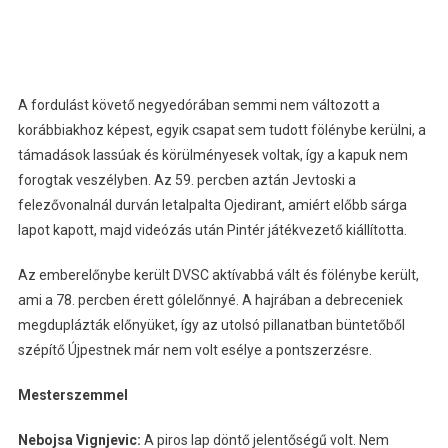
A fordulást követő negyedórában semmi nem változott a
korábbiakhoz képest, egyik csapat sem tudott fölénybe kerülni, a
támadások lassúak és körülményesek voltak, így a kapuk nem
forogtak veszélyben. Az 59. percben aztán Jevtoski a
felezővonalnál durván letalpalta Ojedirant, amiért előbb sárga
lapot kapott, majd videózás után Pintér játékvezető kiállította.
Az emberelőnybe került DVSC aktívabbá vált és fölénybe került,
ami a 78. percben érett gólelőnnyé. A hajrában a debreceniek
megduplázták előnyüket, így az utolsó pillanatban büntetőből
szépítő Újpestnek már nem volt esélye a pontszerzésre.
Mesterszemmel
Nebojsa Vignjevic:
A piros lap döntő jelentőségű volt. Nem