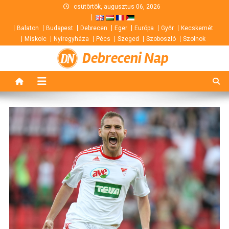
Skip
csütörtök, augusztus 06, 2026
to
Balaton
Budapest
Debrecen
Eger
Európa
Győr
Kecskemét
content
Miskolc
Nyíregyháza
Pécs
Szeged
Szoboszló
Szolnok
Debreceni Nap