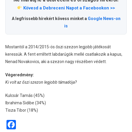
Kövesd a Debreceni Napot a Facebookon >>
A legfrissebb hírekért kövess minket a
Google News-on
is
Mostantól a 2014/2015-ös őszi szezon legjobb játékosát
keressük. A fent említett labdarúgók mellé csatlakozik a kapus,
Nenad Novakovics, aki a szezon nagy részében védett.
Végeredmény:
Ki volt az őszi szezon legjobb támadója?
Kulcsár Tamás (45%)
Ibrahima Sidibe (34%)
Tisza Tibor (18%)
Facebook