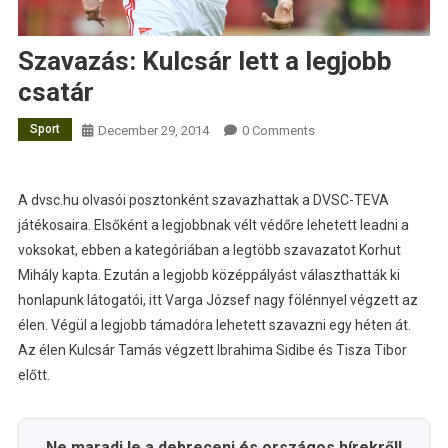
Szavazás: Kulcsár lett a legjobb
csatár
Sport
December 29, 2014
0 Comments
A dvsc.hu olvasói posztonként szavazhattak a DVSC-TEVA
játékosaira. Elsőként a legjobbnak vélt védőre lehetett leadni a
voksokat, ebben a kategóriában a legtöbb szavazatot Korhut
Mihály kapta.
Ezután a legjobb középpályást választhatták ki
honlapunk látogatói, itt Varga József nagy fölénnyel végzett az
élen. Végül a legjobb támadóra lehetett szavazni egy héten át.
Az élen Kulcsár Tamás végzett Ibrahima Sidibe és Tisza Tibor
előtt.
Ne maradj le a debreceni és országos hírekről!